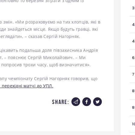
єнтовно 10 березня зіграти з одним із
3
з змін. «Ми розраховуємо на тих хлопців, які в
4
жди знайдеться місце. Якщо будуть гравці, які
реглядати», – сказав Сергій Нагорняк.
4
 цікавить подальша доля півзахисника Андрія
т, – пояснює Сергій Миколайович. – Ми
6
 попросив трохи часу, щоб визначитися».
7
пу чемпіонату Сергій Нагорняк говорив, що
 перехідні матчі до УПЛ.
8
share:
8
1