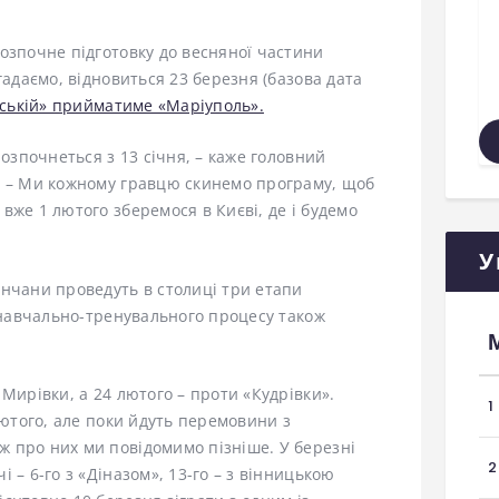
озпочне підготовку до весняної частини
гадаємо, відновиться 23 березня (базова дата
нській» прийматиме «Маріуполь».
розпочнеться з 13 січня, – каже головний
. – Ми кожному гравцю скинемо програму, щоб
вже 1 лютого зберемося в Києві, де і будемо
У
янчани проведуть в столиці три етапи
с навчально-тренувального процесу також
Мирівки, а 24 лютого – проти «Кудрівки».
1
лютого, але поки йдуть перемовини з
 про них ми повідомимо пізніше. У березні
2
 – 6-го з «Діназом», 13-го – з вінницькою