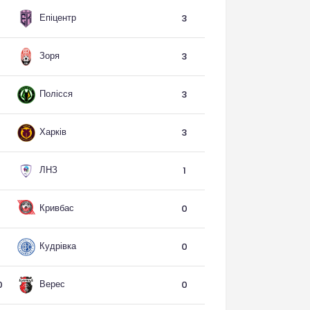
Епіцентр
3
Зоря
3
Полісся
3
Харків
3
ЛНЗ
1
Кривбас
0
Кудрівка
0
Верес
0
0