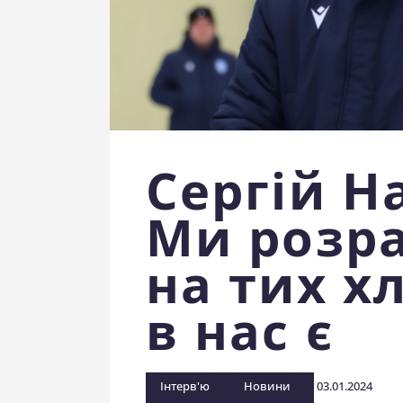
Сергій Н
Ми розр
на тих хл
в нас є
Інтерв'ю
Новини
03.01.2024