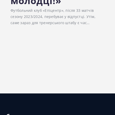
молодці!»
Футбольний клуб «Епіцентр», після 33 матчів
сезону 2023/2024, перебуває у відпустці. Утім,
саме зараз для тренерського штабу є час…