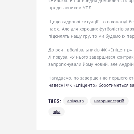
«Нивою». Є попередня домовленість орі
представником УПЛ.
Щодо кадрової ситуації, то в команді бе
нас є. Але для хороших футболістів зав
підсилять нашу гру, то ми будемо їх пе
До речі, вболівальників ФК «Епіцентр»
Ліповуза. «У нього завершився контрак
запропонували йому новий, але Андрій
Нагадаємо, по завершенню першого ета
навесні ФК «Епіцентр» боротиметься за
Tags:
епіцентр
нагорняк сергій
пфл