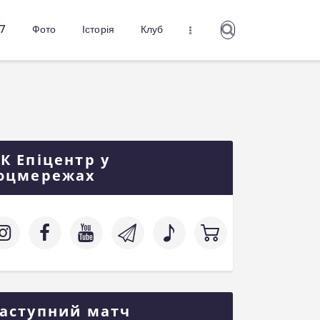
27
Фото
Історія
Клуб
К Епіцентр у
оцмережах
аступний матч