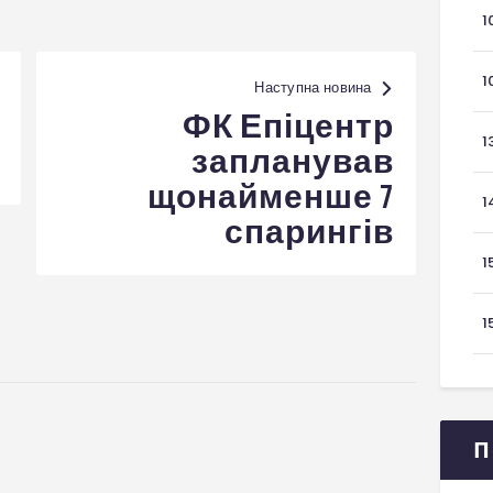
1
1
Наступна новина
ФК Епіцентр
1
запланував
щонайменше 7
1
спарингів
1
1
П