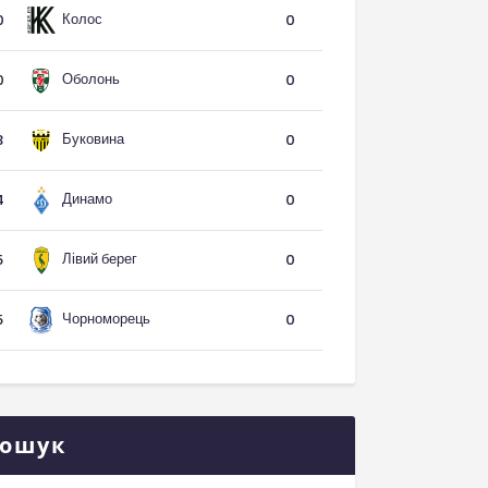
Колос
0
0
Оболонь
0
0
Буковина
3
0
Динамо
4
0
Лівий берег
5
0
Чорноморець
5
0
ошук