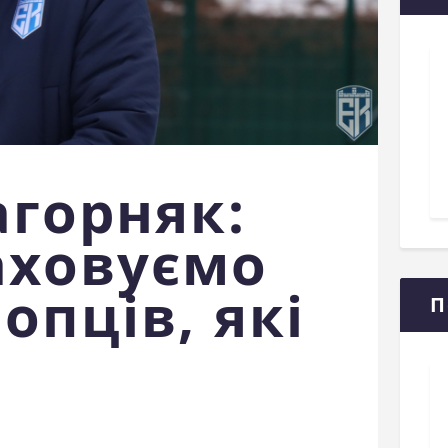
агорняк:
аховуємо
опців, які
П