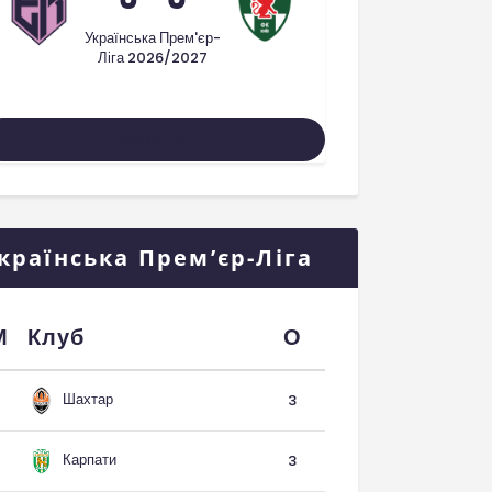
Українська Прем'єр-
Ліга 2026/2027
Усі Матчі
країнська Прем’єр-Ліга
М
Клуб
О
Шахтар
3
Карпати
3