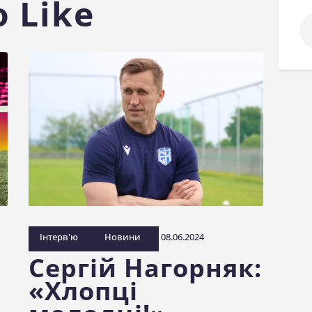
 Like
По
Інтерв'ю
Новини
08.06.2024
Сергій Нагорняк:
«Хлопці