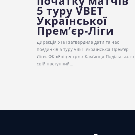
початку матчів
5 туру VBET
Української
Прем’єр-Ліги
Дирекція УПЛ затвердила дати та час
поєдинків 5 туру VBET Української Прем’єр-
Ліги. ФК «Епіцентр» з Кам’янця-Подільського
свій наступний…