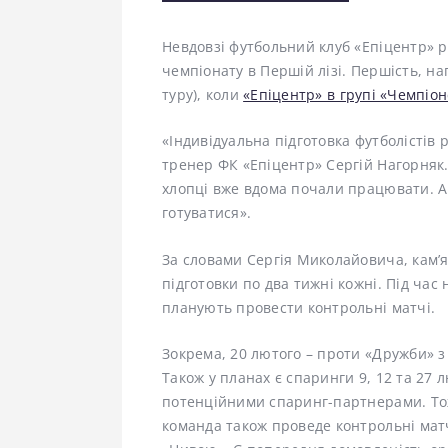
Невдовзі футбольний клуб «Епіцентр» р
чемпіонату в Першій лізі. Першість, на
туру), коли
«Епіцентр» в групі «Чемпіо
«Індивідуальна підготовка футболістів 
тренер ФК «Епіцентр» Сергій Нагорняк
хлопці вже вдома почали працювати. А 
готуватися».
За словами Сергія Миколайовича, кам’
підготовки по два тижні кожні. Під ча
планують провести контрольні матчі.
Зокрема, 20 лютого – проти «Дружби» з 
Також у планах є спаринги 9, 12 та 27 
потенційними спаринг-партнерами. Тож
команда також проведе контрольні матчі