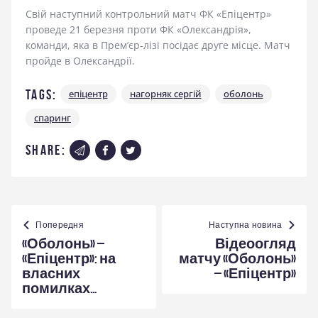
Свій наступний контрольний матч ФК «Епіцентр»
проведе 21 березня проти ФК «Олександрія»,
команди, яка в Прем’єр-лізі посідає друге місце. Матч
пройде в Олександрії.
Tags:
епіцентр
нагорняк сергій
оболонь
спаринг
share:
Навігація
записів
Попередня
Наступна новина
«Оболонь» –
Відеоогляд
«Епіцентр»: на
матчу «Оболонь»
власних
– «Епіцентр»
помилках…