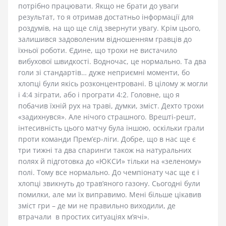
потрібно працювати. Якщо не брати до уваги
результат, то я отримав достатньо інформації для
роздумів, на що ще слід звернути увагу. Крім цього,
залишився задоволеним відношенням гравців до
їхньої роботи. Єдине, що трохи не вистачило
вибухової швидкості. Водночас, це нормально. Та два
голи зі стандартів… дуже неприємні моменти, бо
хлопці були якісь розконцентровані. В цілому ж могли
і 4:4 зіграти, або і програти 4:2. Головне, що я
побачив їхній рух на траві, думки, зміст. Дехто трохи
«задихнувся». Але нічого страшного. Врешті-решт,
інтесивність цього матчу була іншою, оскільки грали
проти команди Прем’єр-ліги. Добре, що в нас ще є
три тижні та два спаринги також на натуральних
полях й підготовка до «ЮКСИ» тільки на «зеленому»
полі. Тому все нормально. До чемпіонату час ще є і
хлопці звикнуть до трав’яного газону. Сьогодні були
помилки, але ми їх виправимо. Мені більше цікавив
зміст гри – де ми не правильно виходили, де
втрачали в простих ситуаціях м’ячі».