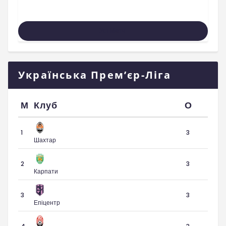
Усі Матчі
Українська Прем’єр-Ліга
М
Клуб
О
1
3
Шахтар
2
3
Карпати
3
3
Епіцентр