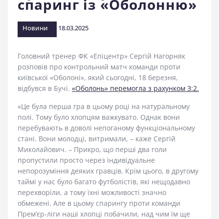
спаринг із «Оболонню»
стадіоні
Новини
18.03.2025
Головний тренер ФК «Епіцентр» Сергій Нагорняк
розповів про контрольний матч команди проти
київської «Оболоні», який сьогодні, 18 березня,
відбувся в Бучі.
«Оболонь» перемогла з рахунком 3:2.
«Це була перша гра в цьому році на натуральному
полі. Тому було хлопцям важкувато. Однак вони
перебувають в доволі непоганому функціональному
стані. Вони молодці, витримали, – каже Сергій
Миколайович. – Прикро, що перші два голи
пропустили просто через індивідуальне
непорозуміння деяких гравців. Крім цього, в другому
таймі у нас було багато футболістів, які нещодавно
перехворіли, а тому їхні можливості значно
обмежені. Але в цьому спарингу проти команди
Прем’єр-ліги наші хлопці побачили, над чим їм ще