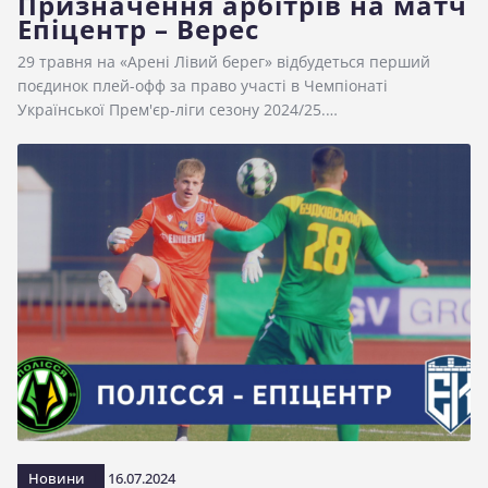
Призначення арбітрів на матч
Епіцентр – Верес
29 травня на «Арені Лівий берег» відбудеться перший
поєдинок плей-офф за право участі в Чемпіонаті
Української Прем'єр-ліги сезону 2024/25.…
Новини
16.07.2024