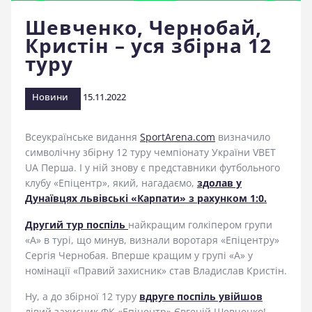
стадіоні
Шевченко, Чернобай,
Кристін – уся збірна 12
туру
Новини
15.11.2022
Всеукраїнське видання
SportArena.com
визначило
символічну збірну 12 туру чемпіонату України VBET
UA Перша. І у ній знову є представники футбольного
клубу «Епіцентр», який, нагадаємо,
здолав у
Дунаївцях львівські «Карпати» з рахунком 1:0.
Другий тур поспіль
найкращим голкіпером групи
«А» в турі, що минув, визнали воротаря «Епіцентру»
Сергія Чернобая. Вперше кращим у групі «А» у
номінації «Правий захисник» став Владислав Кристін.
Ну, а до збірної 12 туру
вдруге поспіль увійшов
лівий захисник ФК «Епіцентр» Євгеній Шевченко!