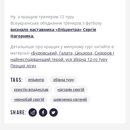
Ну, а кращим тренером 12 туру
Всеукраїнське об’єднання тренерів з футболу
визнало наставника «Епіцентра» Сергія
Нагорняка.
Детальніше про кращих у минулому турі читайте в
матеріалі
«Будківський, Галата, Цюцюра, Сидоров і
найнесподіваніший герой: уся збірна 12-го туру
Першої ліги»
Tags:
епіцентр
збірна туру
кристін владислав
нагоряк сергій
чернобай сергій
шевченко євгеній
share: