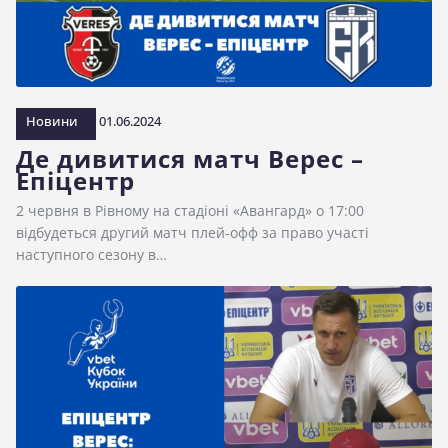
Новини
01.06.2024
Де дивитися матч Верес –
Епіцентр
2 червня в Рівному на стадіоні «Авангард» о 17:00
відбудеться другий матч плей-офф за право участі
наступного сезону в…