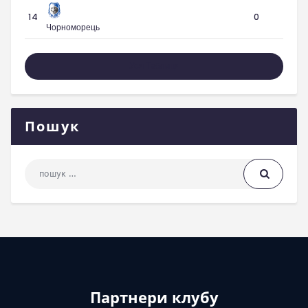
14
0
Чорноморець
Уся Таблиця
Пошук
Пошук: