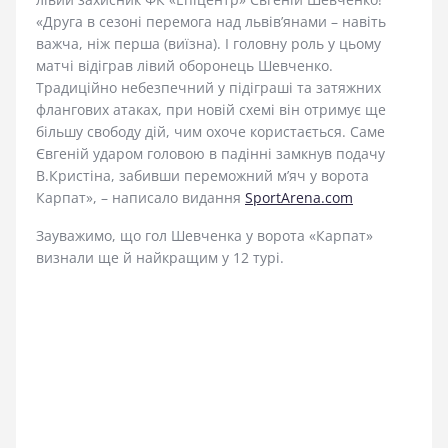
«Друга в сезоні перемога над львів’янами – навіть
важча, ніж перша (виїзна). І головну роль у цьому
матчі відіграв лівий оборонець Шевченко.
Традиційно небезпечний у підіграші та затяжних
флангових атаках, при новій схемі він отримує ще
більшу свободу дій, чим охоче користається. Саме
Євгеній ударом головою в падінні замкнув подачу
В.Кристіна, забивши переможний м’яч у ворота
Карпат», – написало видання
SportArena.com
Зауважимо, що гол Шевченка у ворота «Карпат»
визнали ще й найкращим у 12 турі.