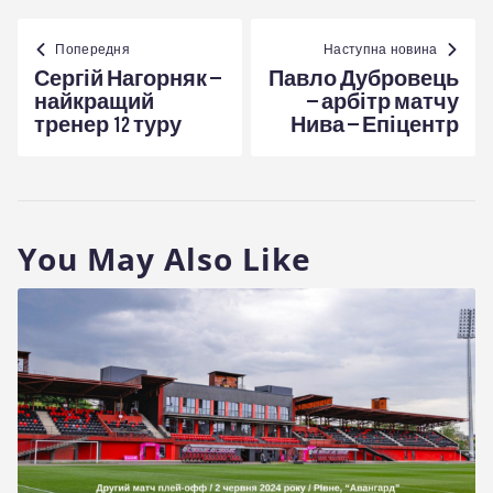
Навігація
записів
Попередня
Наступна новина
Сергій Нагорняк –
Павло Дубровець
найкращий
– арбітр матчу
тренер 12 туру
Нива – Епіцентр
You May Also Like