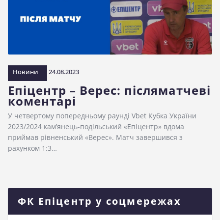
Новини
24.08.2023
Епіцентр – Верес: післяматчеві
коментарі
У четвертому попередньому раунді Vbet Кубка України
2023/2024 кам’янець-подільський «Епіцентр» вдома
приймав рівненський «Верес». Матч завершився з
рахунком 1:3…
ФК Епіцентр у соцмережах