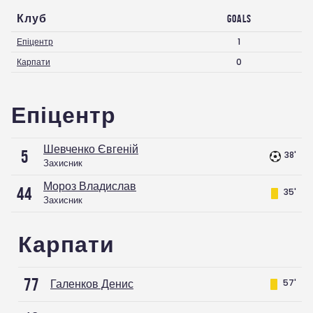
Клуб
Goals
Епіцентр
1
Карпати
0
Епіцентр
Шевченко Євгеній
5
38'
Захисник
Мороз Владислав
44
35'
Захисник
Карпати
77
Галенков Денис
57'