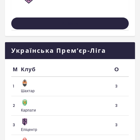
Усі Матчі
Українська Прем’єр-Ліга
М
Клуб
О
1
3
Шахтар
2
3
Карпати
3
3
Епіцентр