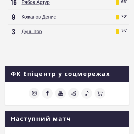
16
Рябов Артур
65'
9
Кожанов Денис
70'
3
Дуць Ігор
75'
ФК Епіцентр у соцмережах
Наступний матч