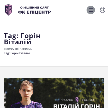
ОФІЦІЙНИЙ САЙТ ФК ЕПІЦЕНТР
ОФІЦІЙНИЙ САЙТ ФК ЕПІЦЕНТР
Tag: Горін
Головна
Віталій
Новини
Home
Всі записи
Команда
Tag: Горін Віталій
Матчі 2026/2027
Фото
Історія
Клуб
Фан-шоп
Правила поведінки на