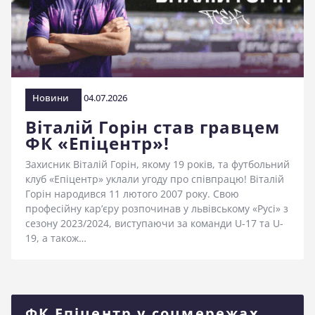
стадіоні
Новини
04.07.2026
Віталій Горін став гравцем
ФК «Епіцентр»!
Захисник Віталій Горін, якому 19 років, та футбольний
клуб «Епіцентр» уклали угоду про співпрацю! Віталій
Горін народився 11 лютого 2007 року. Свою
професійну кар’єру розпочинав у львівському «Русі» з
сезону 2023/2024, виступаючи за команди U-17 та U-
19, а також…
ФК Епіцентр у соцмережах