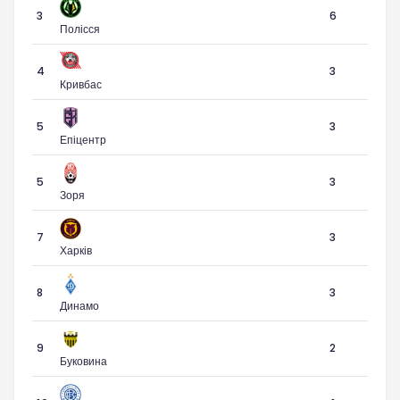
3
6
Полісся
4
3
Кривбас
5
3
Епіцентр
5
3
Зоря
7
3
Харків
8
3
Динамо
9
2
Буковина