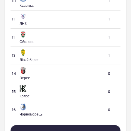
10
1
Кудрівка
11
1
ЛНЗ
11
1
Оболонь
13
1
Лівий берег
14
0
Верес
15
0
Колос
16
0
Чорноморець
Уся Таблиця