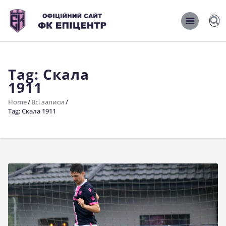
ОФІЦІЙНИЙ САЙТ ФК ЕПІЦЕНТР
ОФІЦІЙНИЙ САЙТ ФК ЕПІЦЕНТР
Tag: Скала
Головна
1911
Новини
Home
Всі записи
Команда
Tag: Скала 1911
Матчі 2026/2027
Фото
Історія
Клуб
Фан-шоп
Правила поведінки на