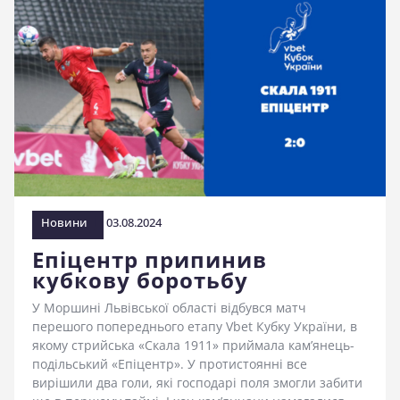
Новини
03.08.2024
Епіцентр припинив
кубкову боротьбу
У Моршині Львівської області відбувся матч
перешого попереднього етапу Vbet Кубку України, в
якому стрийська «Скала 1911» приймала кам’янець-
подільський «Епіцентр». У протистоянні все
вирішили два голи, які господарі поля змогли забити