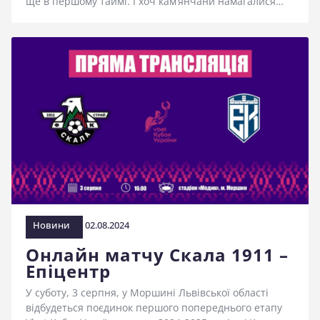
ще в першому таймі. І хоч кам’янчани намагалися…
Новини
02.08.2024
Онлайн матчу Скала 1911 –
Епіцентр
У суботу, 3 серпня, у Моршині Львівської області
відбудеться поєдинок першого попереднього етапу