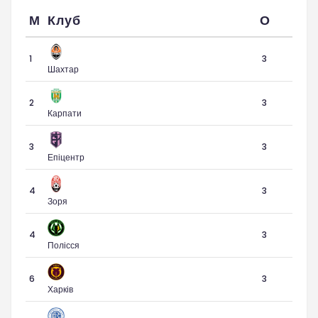
М
Клуб
О
1
3
Шахтар
2
3
Карпати
3
3
Епіцентр
4
3
Зоря
4
3
Полісся
6
3
Харків