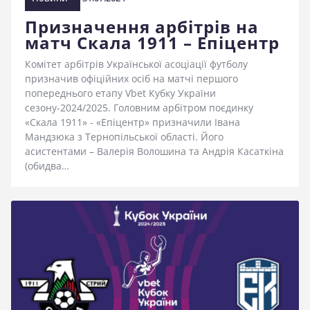
Призначення арбітрів на
матч Скала 1911 – Епіцентр
Комітет арбітрів Української асоціації футболу
призначив офіційних осіб на матчі першого
попереднього етапу Vbet Кубку України
сезону-2024/2025. Головним арбітром поєдинку
«Скала 1911» - «Епіцентр» призначили Івана
Мандзюка з Тернопільської області. Його
асистентами – Валерія Волошина та Андрія Касаткіна
(обидва…