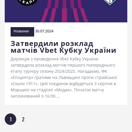
Новини
30.07.2024
Затвердили розклад
матчів Vbet Кубку України
Дирекція з проведення Vbet Кубку України
затвердила розклад матчів першого попереднього
етапу турніру сезону-2024/2025. Нагадаємо, ФК
«Епіцентр» гратиме на Львівщині проти стрийської
«Скали 1911». Цей поєдинок відбудеться 3 серпня в
Моршині на стадіоні «Медик». Початок матчу
запланований о 16:00.…
Пагінація
СТОРІНКА
1
СТОРІНКА
2
записів