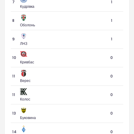
7
1
Кудрівка
8
1
Оболонь
9
1
ЛНЗ
10
0
Кривбас
11
0
Верес
11
0
Колос
13
0
Буковина
14
0