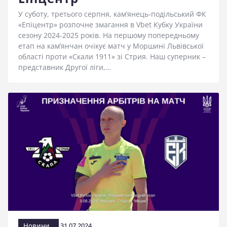
У суботу, третього серпня, кам’янець-подільський ФК
«Епіцентр» розпочне змагання в Vbet Кубку України
сезону 2024-2025 років. На першому попередньому
етап на кам’янчан очікує матч у Моршині Львівської
області проти «Скали 1911» зі Стрия. Наш суперник –
представник Другої ліги,…
Новини
31.07.2024