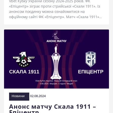
Vbet Кубку України сезону 2024-2025 років. ФК
«Епіцентр» зіграє проти стрийської «Скали 1911». Із
анонсом поєдинку можна ознайомитися на
офційному сайті ФК «Епіцентр». Матч «Скала 1911»…
Новини
02.08.2024
Анонс матчу Скала 1911 –
Епіцентр