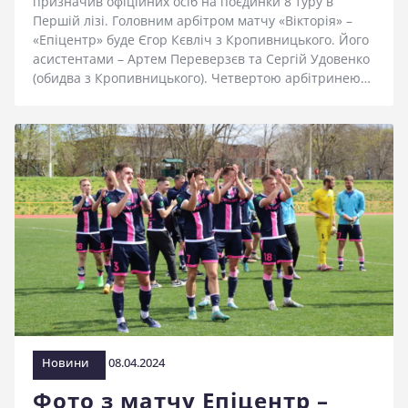
призначив офіційних осіб на поєдинки 8 туру в
Першій лізі. Головним арбітром матчу «Вікторія» –
«Епіцентр» буде Єгор Кєвліч з Кропивницького. Його
асистентами – Артем Переверзєв та Сергій Удовенко
(обидва з Кропивницького). Четвертою арбітринею…
Новини
08.04.2024
Фото з матчу Епіцентр –