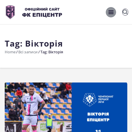
ОФІЦІЙНИЙ САЙТ ФК ЕПІЦЕНТР
ОФІЦІЙНИЙ САЙТ ФК ЕПІЦЕНТР
Tag: Вікторія
Головна
Home
Всі записи
Tag: Вікторія
Новини
Команда
Матчі 2026/2027
Фото
Історія
Клуб
Фан-шоп
Правила поведінки на