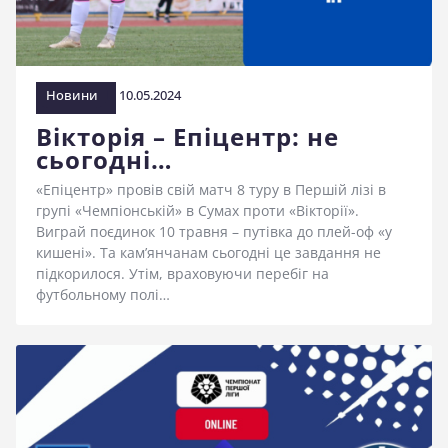
стадіоні
Новини
10.05.2024
Вікторія – Епіцентр: не
сьогодні…
«Епіцентр» провів свій матч 8 туру в Першій лізі в
групі «Чемпіонській» в Сумах проти «Вікторії».
Виграй поєдинок 10 травня – путівка до плей-оф «у
кишені». Та кам’янчанам сьогодні це завдання не
підкорилося. Утім, враховуючи перебіг на
футбольному полі…