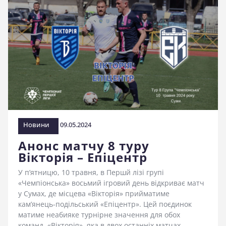
Новини
09.05.2024
Анонс матчу 8 туру
Вікторія – Епіцентр
У п’ятницю, 10 травня, в Першй лізі групі
«Чемпіонська» восьмий ігровий день відкриває матч
у Сумах, де місцева «Вікторія» прийматиме
кам’янець-подільський «Епіцентр». Цей поєдинок
матиме неабияке турнірне значення для обох
команд. «Вікторія», яка в двох останніх матчах