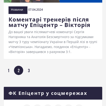
Новини
07.04.2024
Коментарі тренерів після
матчу Епіцентр – Вікторія
До вашої уваги післяматчеві коменатрі Сергія
Нагорняка та Анатолія Безсмертного за підсумками
матчу 3 туру чемпіонату України в Першій лізі в групі
«Чемпіонська». Нагадаємо, поєдинок «Епіцентр» -
«Вікторія» завершився з рахунком 3:1.
Пагінація
СТОРІНКА
1
СТОРІНКА
2
СТОРІНКА
3
записів
ФК Епіцентр у соцмережах