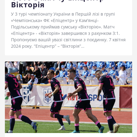
Вікторія
У 3 турі чемпіонату України в Першій лізі в групі
«Чемпіонська» ФК «Епіцентр» у Кам'янці-
Подільському приймав сумську «Вікторію». Матч
«Епіцентр» - «Вікторія» завершився з рахунком 3:1.
Пропонуємо вашій увазі світлини з поєдинку. 7 квітня
2024 року. “Епіцентр” – “Вікторія”…