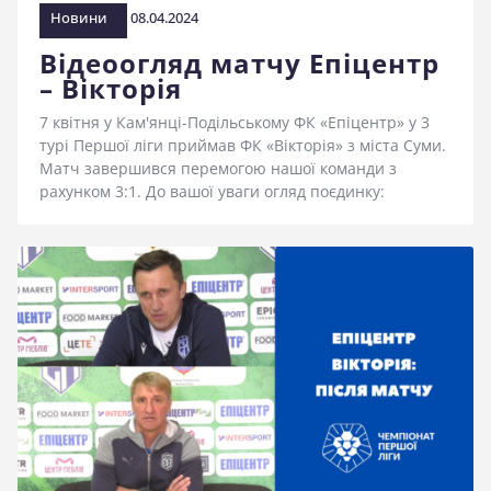
Новини
08.04.2024
Відеоогляд матчу Епіцентр
– Вікторія
7 квітня у Кам'янці-Подільському ФК «Епіцентр» у 3
турі Першої ліги приймав ФК «Вікторія» з міста Суми.
Матч завершився перемогою нашої команди з
рахунком 3:1. До вашої уваги огляд поєдинку: