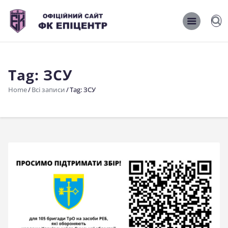
ОФІЦІЙНИЙ САЙТ ФК ЕПІЦЕНТР
ОФІЦІЙНИЙ САЙТ ФК ЕПІЦЕНТР
Tag: ЗСУ
Головна
Home
Всі записи
Tag: ЗСУ
Новини
Команда
Матчі 2026/2027
Фото
Історія
Клуб
Фан-шоп
Правила поведінки на