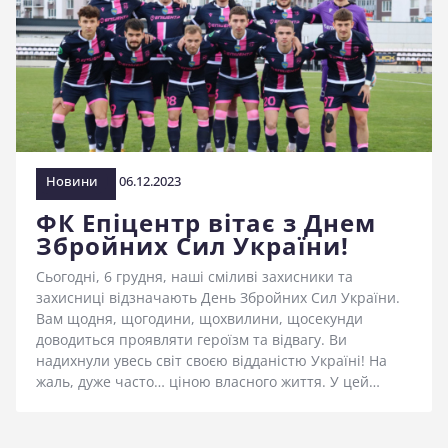
Новини
06.12.2023
ФК Епіцентр вітає з Днем
Збройних Сил України!
Сьогодні, 6 грудня, наші сміливі захисники та
захисниці відзначають День Збройних Сил України.
Вам щодня, щогодини, щохвилини, щосекунди
доводиться проявляти героїзм та відвагу. Ви
надихнули увесь світ своєю відданістю Україні! На
жаль, дуже часто… ціною власного життя. У цей…