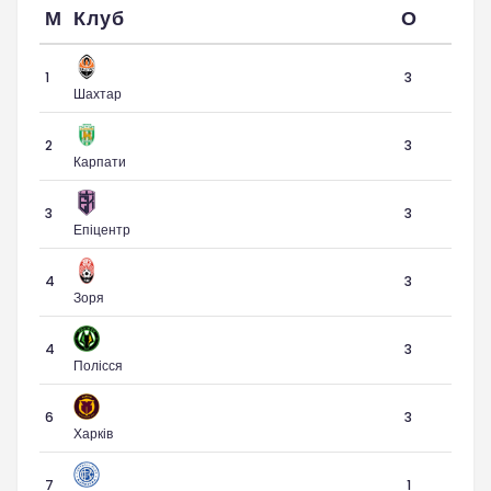
М
Клуб
О
1
3
Шахтар
2
3
Карпати
3
3
Епіцентр
4
3
Зоря
4
3
Полісся
6
3
Харків
7
1