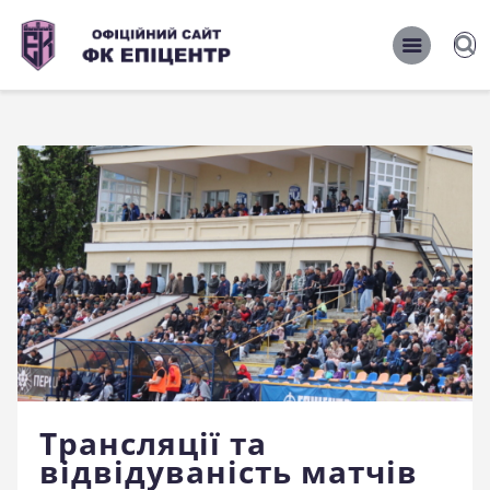
ОФІЦІЙНИЙ САЙТ ФК ЕПІЦЕНТР
ОФІЦІЙНИЙ САЙТ ФК ЕПІЦЕНТР
Головна
Новини
Команда
Матчі 2026/2027
Фото
Історія
Клуб
Трансляції та
Фан-шоп
відвідуваність матчів
Правила поведінки на