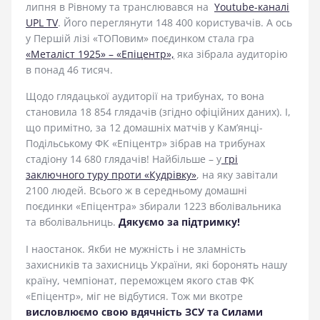
липня в Рівному та транслювався на
Youtube-каналі
UPL TV
. Його переглянути 148 400 користувачів. А ось
у Першій лізі «ТОПовим» поєдинком стала гра
«Металіст 1925» – «Епіцентр»,
яка зібрала аудиторію
в понад 46 тисяч.
Щодо глядацької аудиторії на трибунах, то вона
становила 18 854 глядачів (згідно офіційних даних). І,
що примітно, за 12 домашніх матчів у Кам’янці-
Подільському ФК «Епіцентр» зібрав на трибунах
стадіону 14 680 глядачів! Найбільше – у
грі
заключного туру проти «Кудрівку»
, на яку завітали
2100 людей. Всього ж в середньому домашні
поєдинки «Епіцентра» збирали 1223 вболівальника
та вболівальниць.
Дякуємо за підтримку!
І наостанок. Якби не мужність і не зламність
захисників та захисниць України, які боронять нашу
країну, чемпіонат, переможцем якого став ФК
«Епіцентр», міг не відбутися. Тож ми вкотре
висловлюємо свою вдячність ЗСУ та Силами