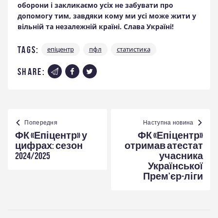
оборони і закликаємо усіх не забувати про
допомогу тим, завдяки кому ми усі може жити у
вільній та незалежній країні. Слава Україні!
Tags:
епіцентр
пфл
статистика
share:
Навігація
записів
Попередня
Наступна новина
ФК «Епіцентр» у
ФК «Епіцентр»
цифрах: сезон
отримав атестат
2024/2025
учасника
Української
Прем’єр-ліги