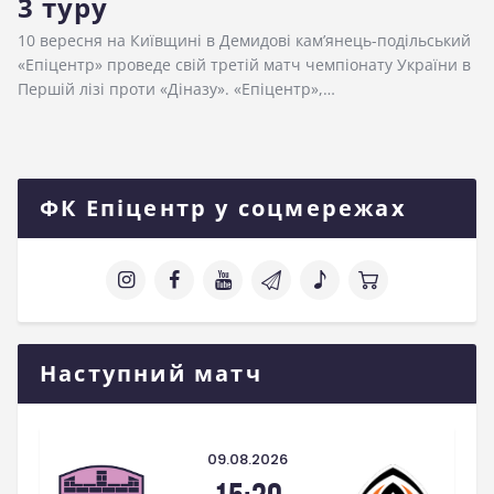
3 туру
10 вересня на Київщині в Демидові кам’янець-подільський
«Епіцентр» проведе свій третій матч чемпіонату України в
Першій лізі проти «Діназу». «Епіцентр»,…
ФК Епіцентр у соцмережах
Наступний матч
09.08.2026