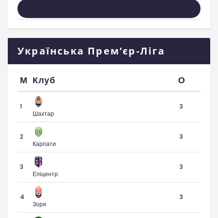
Усі Матчі
Українська Прем’єр-Ліга
М
Клуб
О
1
3
Шахтар
2
3
Карпати
3
3
Епіцентр
4
3
Зоря