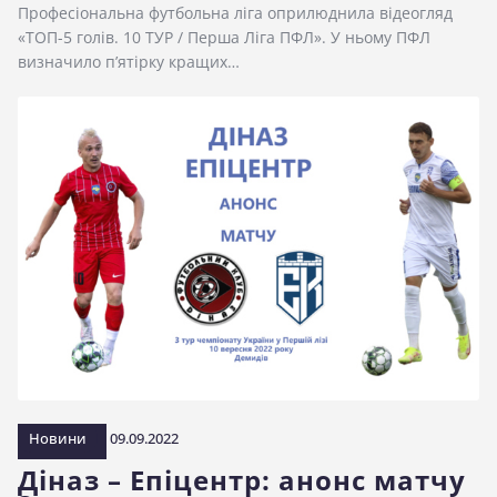
Професіональна футбольна ліга оприлюднила відеогляд
«ТОП-5 голів. 10 ТУР / Перша Ліга ПФЛ». У ньому ПФЛ
визначило п’ятірку кращих…
Новини
09.09.2022
Діназ – Епіцентр: анонс матчу