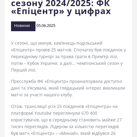
сезону 2024/2025: ФК
стадіоні
«Епіцентр» у цифрах
Новини
05.06.2025
У сезоні, що минув, кам’янець-подільський
«Епіцентр» провів 25 матчів. Спочатку був поєдинок у
перехідному турнірі за права грати в Прем’єр-лізі,
потім – Кубок України, а далі… чемпіонський сезон у
Першій лізі.
Пресслужба ФК «Епіцентр» проаналізувала доступні
дані та з’ясувала, який глядацький інтерес викликали
матчі за участі нашого клубу.
Отож, трансляції усіх 25 поєдинків «Епіцентра» на
платформі Youtube переглянули 670 400
користувачів, що в середньому становить майже 27
тисяч переглядів. Лідером за кількістю переглядів
був матч «Епіцентр» – «Минай», який відбувся 26