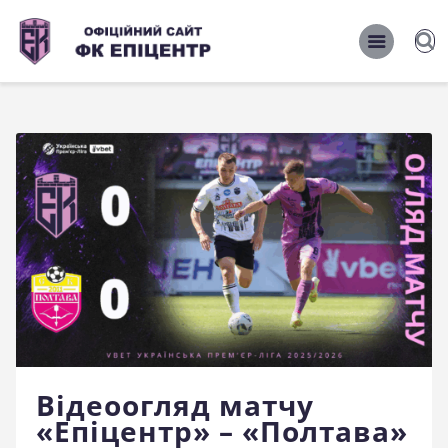
ОФІЦІЙНИЙ САЙТ ФК ЕПІЦЕНТР
ОФІЦІЙНИЙ САЙТ ФК ЕПІЦЕНТР
Головна
Новини
Команда
Матчі 2026/2027
Фото
Історія
Клуб
Відеоогляд матчу
Фан-шоп
«Епіцентр» – «Полтава»
Правила поведінки на