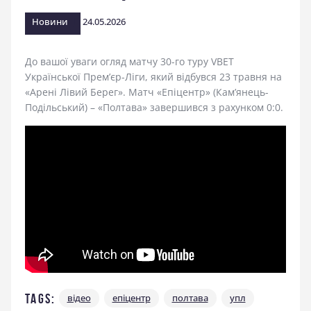
стадіоні
Новини
24.05.2026
До вашої уваги огляд матчу 30-го туру VBET
Української Прем’єр-Ліги, який відбувся 23 травня на
«Арені Лівий Берег». Матч «Епіцентр» (Кам’янець-
Подільський) – «Полтава» завершився з рахунком 0:0.
Tags:
відео
епіцентр
полтава
упл