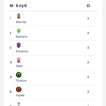
М
Клуб
О
1
3
Шахтар
2
3
Карпати
3
3
Епіцентр
4
3
Зоря
4
3
Полісся
6
3
Харків