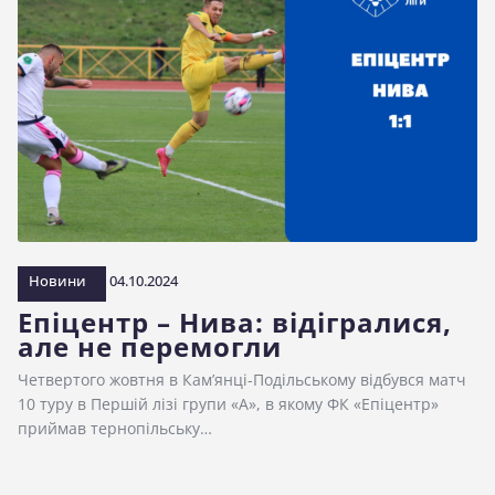
Новини
04.10.2024
Епіцентр – Нива: відігралися,
але не перемогли
Четвертого жовтня в Кам’янці-Подільському відбувся матч
10 туру в Першій лізі групи «А», в якому ФК «Епіцентр»
приймав тернопільську…