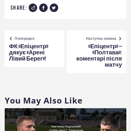
share:
Навігація
записів
Попередня
Наступна новина
ФК «Епіцентр»
«Епіцентр» –
дякує «Арені
«Полтава»:
Лівий Берег»!
коментарі після
матчу
You May Also Like