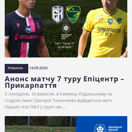
Новини
14.09.2024
Анонс матчу 7 туру Епіцентр –
Прикарпаття
У понеділок, 16 вересня, в Кам’янці-Подільському на
стадіоні імені Григорія Тонкочеєва відбудеться матч
Першої ліги ПФЛ у групі «А»,…