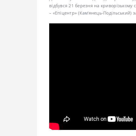
відбувся 21 березня на криворізькому с
– «Епіцентр» (Кам’янець-Подільський) 