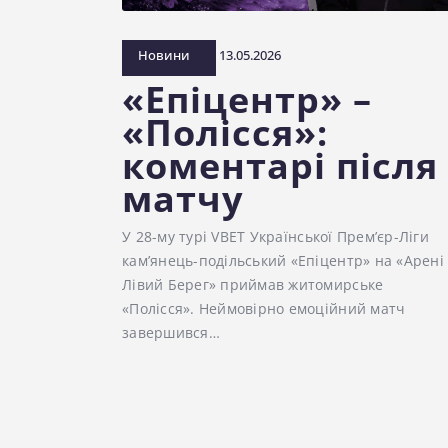
Новини
13.05.2026
«Епіцентр» –
«Полісся»:
коментарі після
матчу
У 28-му турі VBET Української Прем’єр-Ліги
кам’янець-подільський «Епіцентр» на «Арені
Лівий Берег» приймав житомирське
«Полісся». Неймовірно емоційний матч
завершився…