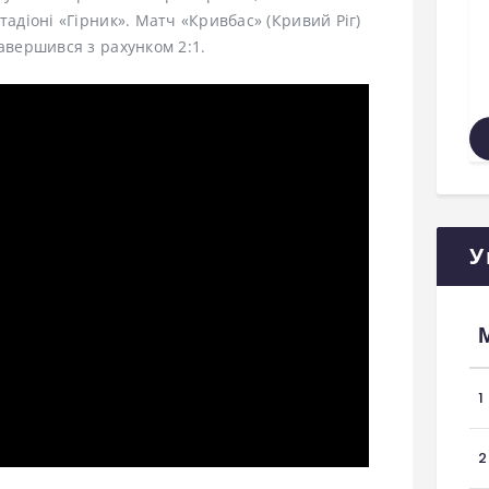
тадіоні «Гірник». Матч «Кривбас» (Кривий Ріг)
завершився з рахунком 2:1.
У
1
2