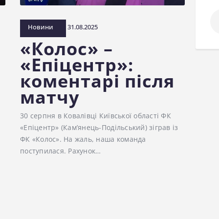
По
Новини
31.08.2025
«Колос» –
«Епіцентр»:
коментарі після
матчу
30 серпня в Ковалівці Київської області ФК
«Епіцентр» (Кам’янець-Подільський) зіграв із
ФК «Колос». На жаль, наша команда
поступилася. Рахунок…