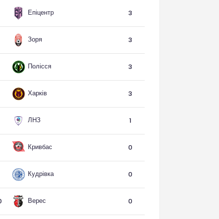
Епіцентр
3
Зоря
3
Полісся
3
Харків
3
ЛНЗ
1
Кривбас
0
Кудрівка
0
Верес
0
0