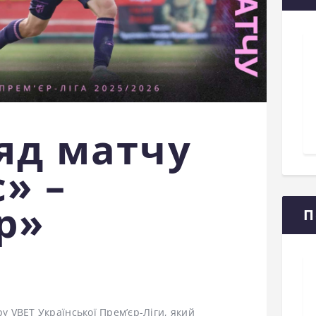
яд матчу
» –
р»
П
ру VBET Української Прем’єр-Ліги, який