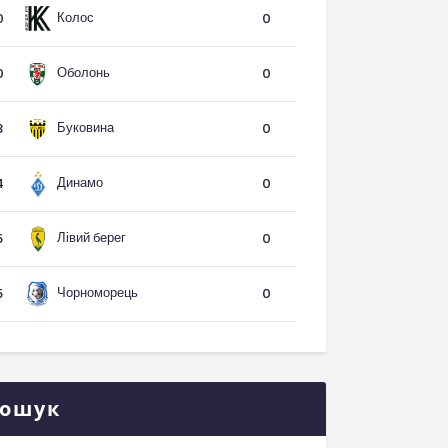
Колос
0
0
Оболонь
0
0
Буковина
3
0
Динамо
4
0
Лівий берег
5
0
Чорноморець
5
0
ошук