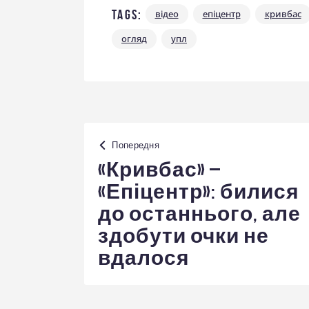
Tags:
відео
епіцентр
кривбас
огляд
упл
Навігація
Попередня
записів
«Кривбас» –
«Епіцентр»: билися
до останнього, але
здобути очки не
вдалося