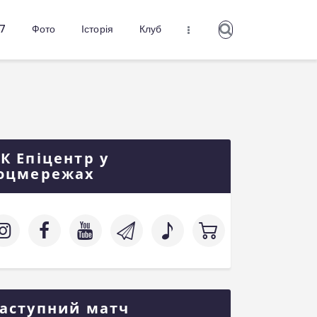
27
Фото
Історія
Клуб
К Епіцентр у
оцмережах
аступний матч