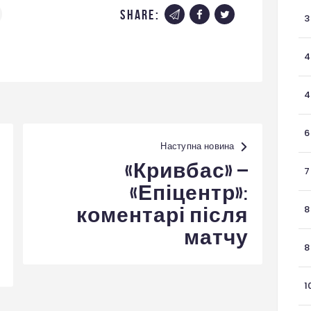
share:
3
4
4
6
Наступна новина
«Кривбас» –
7
«Епіцентр»:
8
коментарі після
матчу
8
1