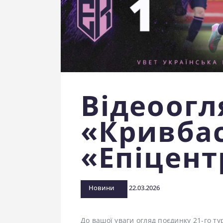
Відеоогл
«Кривбас
«Епіцент
Новини
22.03.2026
До вашої уваги огляд поєдинку 21-го ту