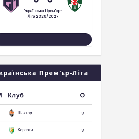
Українська Прем'єр-
Ліга 2026/2027
Усі Матчі
країнська Прем’єр-Ліга
М
Клуб
О
Шахтар
3
Карпати
3