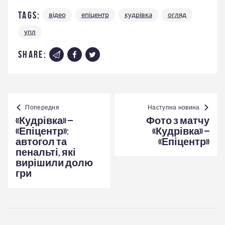
Tags:
відео
епіцентр
кудрівка
огляд
упл
share:
Навігація
записів
Попередня
Наступна новина
«Кудрівка» –
Фото з матчу
«Епіцентр»:
«Кудрівка» –
автогол та
«Епіцентр»
пенальті, які
вирішили долю
гри