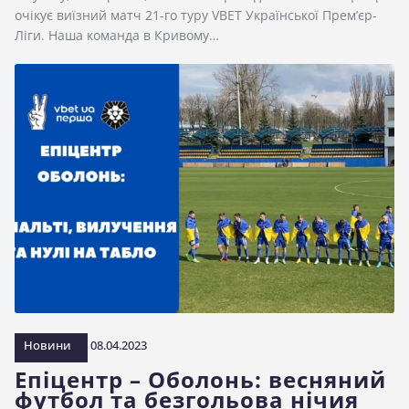
очікує виїзний матч 21-го туру VBET Української Прем’єр-
Ліги. Наша команда в Кривому…
Новини
08.04.2023
Епіцентр – Оболонь: весняний
футбол та безгольова нічия