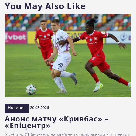
You May Also Like
Новини
20.03.2026
Анонс матчу «Кривбас» –
«Епіцентр»
У суботу, 21 березня, на кам’янець-подільський «Епіцентр»