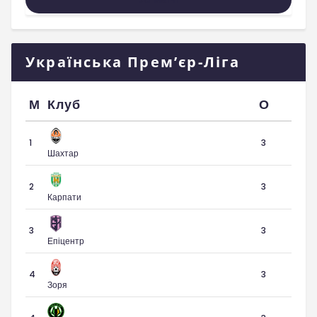
Українська Прем’єр-Ліга
М
Клуб
О
1
3
Шахтар
2
3
Карпати
3
3
Епіцентр
4
3
Зоря