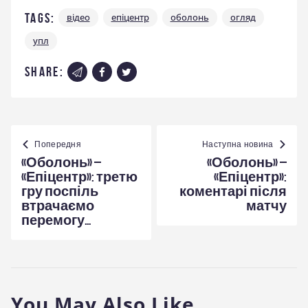
Tags:
відео
епіцентр
оболонь
огляд
упл
share:
Навігація
записів
Попередня
Наступна новина
«Оболонь» –
«Оболонь» –
«Епіцентр»: третю
«Епіцентр»:
гру поспіль
коментарі після
втрачаємо
матчу
перемогу…
You May Also Like