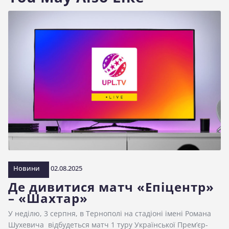
Новини
02.08.2025
Де дивитися матч «Епіцентр»
– «Шахтар»
У неділю, 3 серпня, в Тернополі на стадіоні імені Романа
Шухевича відбудеться матч 1 туру Української Прем’єр-