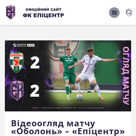
ОФІЦІЙНИЙ САЙТ ФК ЕПІЦЕНТР
ОФІЦІЙНИЙ САЙТ ФК ЕПІЦЕНТР
Головна
Новини
Команда
Матчі 2026/2027
Фото
Історія
Клуб
Відеоогляд матчу
Фан-шоп
«Оболонь» – «Епіцентр»
Правила поведінки на