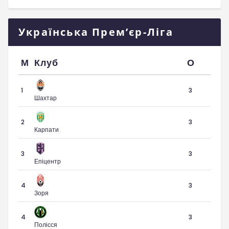
Українська Прем’єр-Ліга
М
Клуб
О
1
3
Шахтар
2
3
Карпати
3
3
Епіцентр
4
3
Зоря
4
3
Полісся