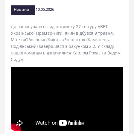
стадіоні
Новини
10.05.2026
До вашої уваги огляд поєдинку 27-го туру VBET
Української Прем’єр-Ліги, який відбувся 9 травня.
Матч «Оболонь» (Київ) – «Епіцентр» (Кам’янець-
Подільський) завершився з рахунком 2:2. У складі
нашої команди відзначилися Карлом Рохас та Вадим
Сидун.