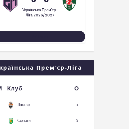
Українська Прем'єр-
Ліга 2026/2027
Усі Матчі
країнська Прем’єр-Ліга
М
Клуб
О
Шахтар
3
Карпати
3