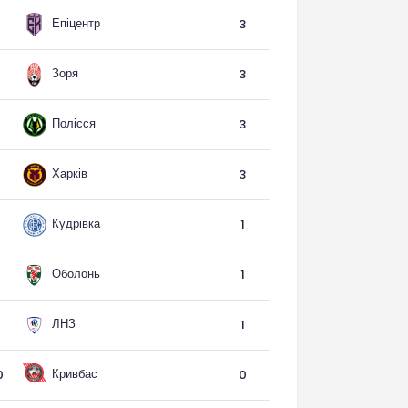
Епіцентр
3
Зоря
3
Полісся
3
Харків
3
Кудрівка
1
Оболонь
1
ЛНЗ
1
Кривбас
0
0