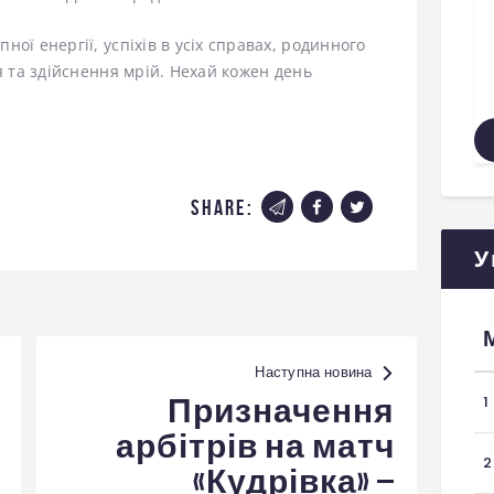
ої енергії, успіхів в усіх справах, родинного
я та здійснення мрій. Нехай кожен день
share:
У
Наступна новина
1
Призначення
арбітрів на матч
2
«Кудрівка» –