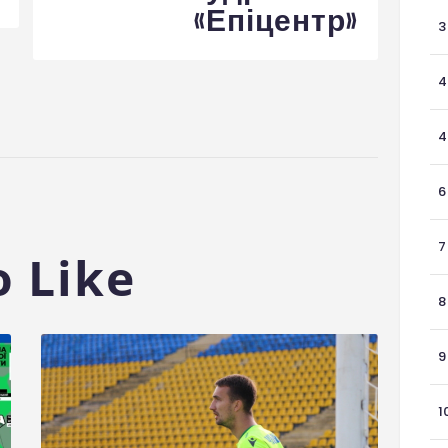
«Епіцентр»
3
4
4
6
7
 Like
8
9
1