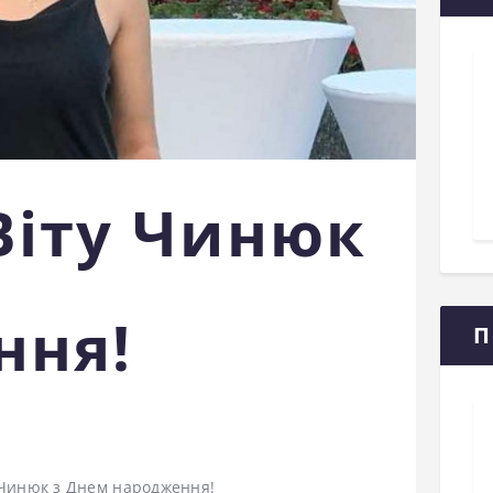
Віту Чинюк
ння!
П
у Чинюк з Днем народження!