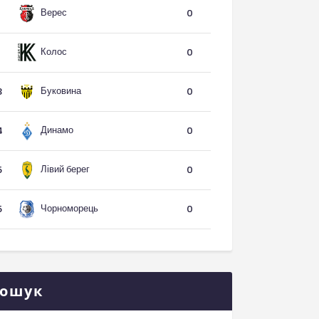
Верес
1
0
Колос
1
0
Буковина
3
0
Динамо
4
0
Лівий берег
5
0
Чорноморець
5
0
ошук