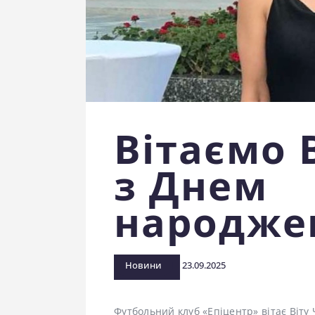
Вітаємо 
з Днем
народже
Новини
23.09.2025
Футбольний клуб «Епіцентр» вітає Віт