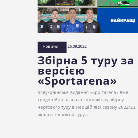
Новини
26.09.2022
Збірна 5 туру за
версією
«Sportarena»
Всеукраїнське видання «Sportarena» вже
традиційно назвало символічну збірну
чергового туру в Першій лізі сезону 2022/23. 
якщо в збірній 4 туру…