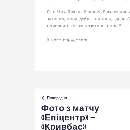
Віто Михайлівно, бажаємо Вам невичерпн
затишку, миру, добра, кохання, здоров’
приносить тільки позитивні емоції!
З Днем народження!
Навігація
Попередня
записів
Фото з матчу
«Епіцентр» –
«Кривбас»