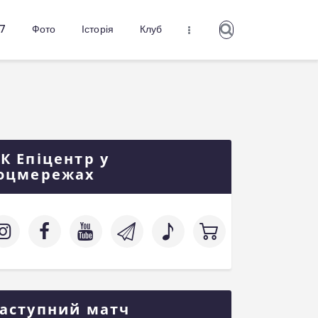
27
Фото
Історія
Клуб
К Епіцентр у
оцмережах
аступний матч