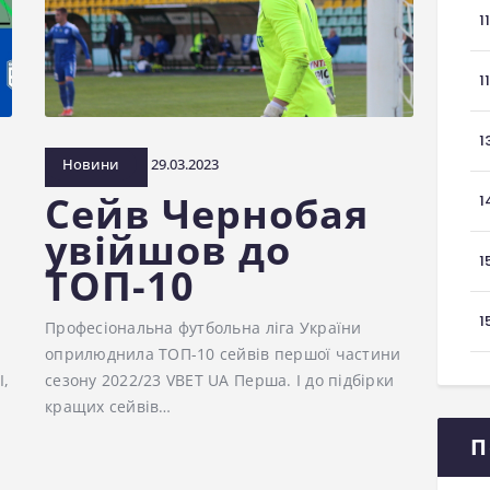
1
1
1
Новини
29.03.2023
Сейв Чернобая
1
увійшов до
1
ТОП-10
1
Професіональна футбольна ліга України
оприлюднила ТОП-10 сейвів першої частини
І,
сезону 2022/23 VBET UA Перша. І до підбірки
кращих сейвів…
П