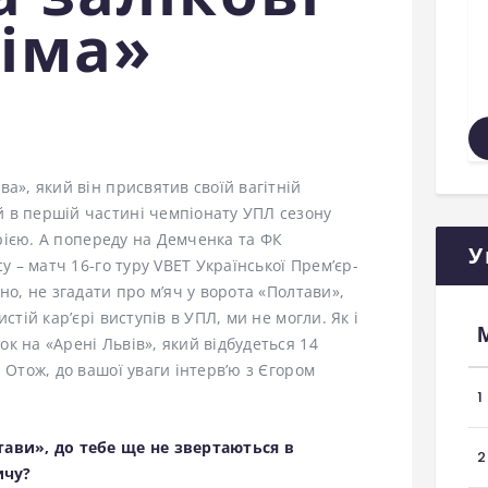
сіма»
а», який він присвятив своїй вагітній
 в першій частині чемпіонату УПЛ сезону
торією. А попереду на Демченка та ФК
У
у – матч 16-го туру VBET Української Прем’єр-
о, не згадати про м’яч у ворота «Полтави»,
стій кар’єрі виступів в УПЛ, ми не могли. Як і
к на «Арені Львів», який відбудеться 14
 Отож, до вашої уваги інтерв’ю з Єгором
1
тави», до тебе ще не звертаються в
2
ичу?