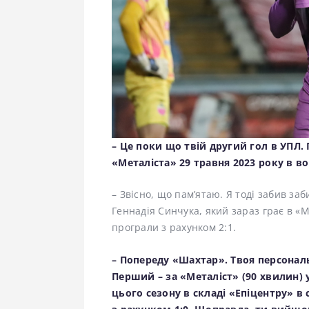
– Це поки що твій другий гол в УПЛ.
«Металіста» 29 травня 2023 року в в
– Звісно, що памʼятаю. Я тоді забив заб
Геннадія Синчука, який зараз грає в «
програли з рахунком 2:1.
– Попереду «Шахтар». Твоя персональ
Перший – за «Металіст» (90 хвилин) у 
цього сезону в складі «Епіцентру» в 