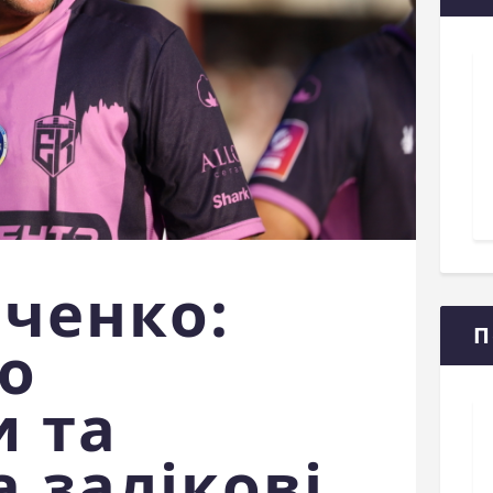
ченко:
П
о
 та
а залікові