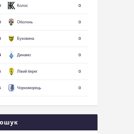
Колос
0
0
Оболонь
0
0
Буковина
3
0
Динамо
4
0
Лівий берег
5
0
Чорноморець
5
0
ошук