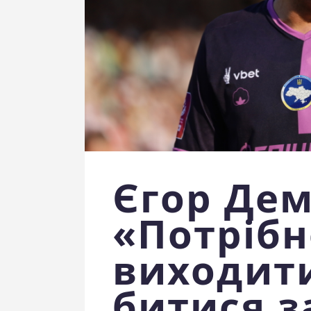
Єгор Дем
«Потрібн
виходити
битися з