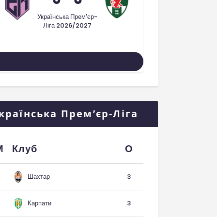
Українська Прем'єр-
Ліга 2026/2027
Усі Матчі
країнська Прем’єр-Ліга
М
Клуб
О
Шахтар
3
Карпати
3