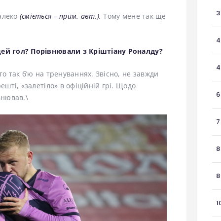
3
далеко
(сміється – прим. авт.).
Тому мене так ще
4
цей гол? Порівнювали з Кріштіану Роналду?
4
то так б’ю на тренуваннях. Звісно, не завжди
ешті, «залетіло» в офіційній грі. Щодо
6
внював.\
7
8
8
1