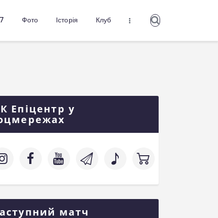
27
Фото
Історія
Клуб
К Епіцентр у
оцмережах
аступний матч