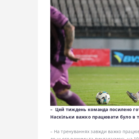
– Цей тиждень команда посилено гот
Наскільки важко працювати було в 
– На тренуваннях завжди важко працюва
до цього режиму та викладаємось на 1