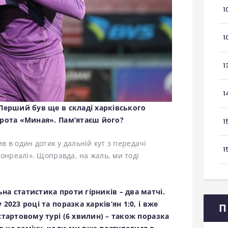
1
1
1
1
 Перший був ще в складі харківського
орота «Миная». Пам’ятаєш його?
1
ив в один дотик у дальній кут з передачі
1
Монреалі». Щоправда, на жаль, ми тоді
на статистика проти гірників – два матчі.
2023 році та поразка харків’ян 1:0, і вже
П
стартовому турі (6 хвилин) – також поразка