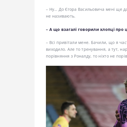
– Ну… До Єгора Васильовича мені ще 
не називають.
– А що взагалі говорили хлопці про 
– Всі привітали мене. Бачили, що я час
виходило. Але то тренування, а тут, нар
порівняння з Роналду, то ніхто не порі