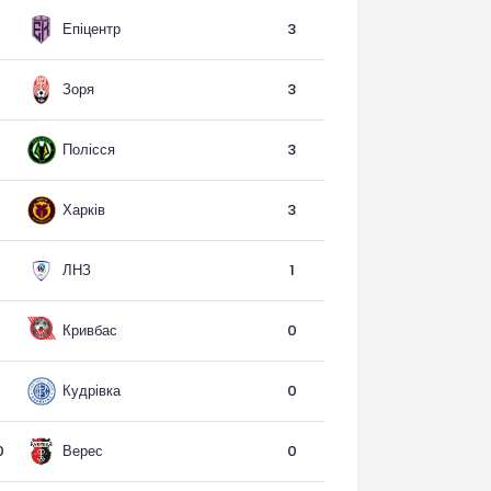
Епіцентр
3
Зоря
3
Полісся
3
Харків
3
ЛНЗ
1
Кривбас
0
Кудрівка
0
Верес
0
0