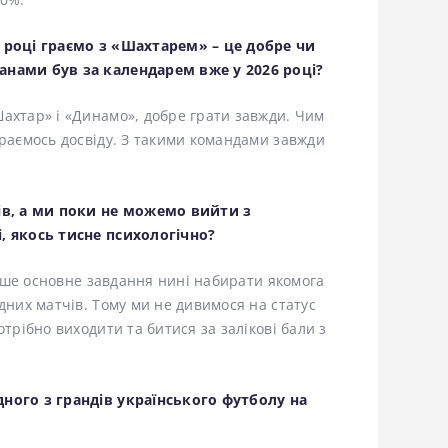
у році граємо з «Шахтарем» – це добре чи
анами був за календарем вже у 2026 році?
ахтар» і «Динамо», добре грати завжди. Чим
ираємось досвіду. З такими командами завжди
рів, а ми поки не можемо вийти з
і, якось тисне психологічно?
 наше основне завдання нині набирати якомога
дних матчів. Тому ми не дивимося на статус
отрібно виходити та битися за залікові бали з
дного з грандів українського футболу на