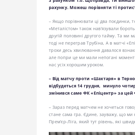
з рахунком 1:0. Щоправда, ти вийшо
рахунку. Можеш порівняти ті протис
– Якщо порівнювати ці два поєдинки, т
«Металістом» також навʼязували бороть
другій половині другого тайму. Та ми м
тоді не переграв Трубіна, А в матчі «Е
трохи десь хвилювання давалося взнак
але попри це ми мали непогані моменти
нас усіх хорошим уроком.
– Від матчу проти «Шахтаря» в Терноп
відбудеться 14 грудня, минуло чотир
змінився саме ФК «Епіцентр» за цей 
– Зараз перед матчем не хочеться гово
стане сама гра. Єдине, зауважу, що ми 
Прем’єр-Ліга, який тут рівень, які швидк