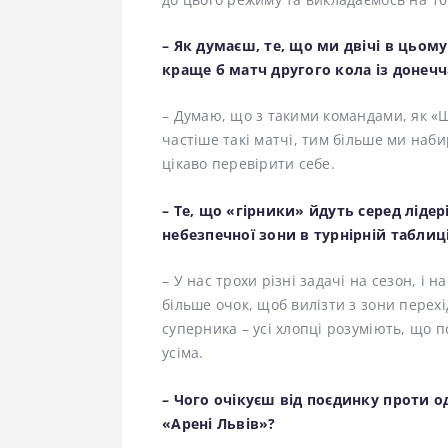
– Як думаєш, те, що ми двічі в цьом
краще б матч другого кола із донечч
– Думаю, що з такими командами, як «Ш
частіше такі матчі, тим більше ми наб
цікаво перевірити себе.
– Те, що «гірники» йдуть серед ліде
небезпечної зони в турнірній таблиц
– У нас трохи різні задачі на сезон, і
більше очок, щоб вилізти з зони перехі
суперника – усі хлопці розуміють, що п
усіма.
– Чого очікуєш від поєдинку проти о
«Арені Львів»?