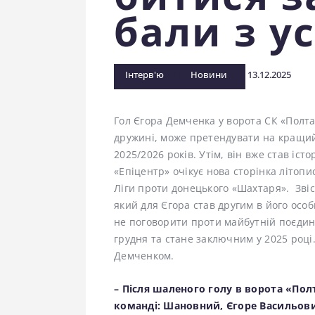
бали з у
Інтерв'ю
Новини
13.12.2025
Гол Єгора Демченка у ворота СК «Полтав
дружині, може претендувати на кращий
2025/2026 років. Утім, він вже став іс
«Епіцентр» очікує нова сторінка літопис
Ліги проти донецького «Шахтаря». Звісн
який для Єгора став другим в його особи
не поговорити проти майбутній поєдино
грудня та стане заключним у 2025 році.
Демченком.
– Після шаленого голу в ворота «Пол
команді: Шановний, Єгоре Васильов