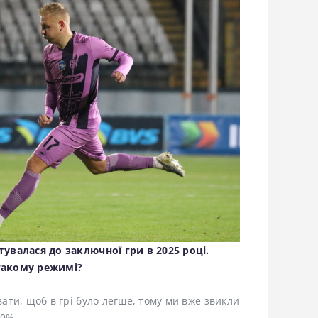
увалася до заключної гри в 2025 році.
такому режимі?
ти, щоб в грі було легше, тому ми вже звикли
00%.