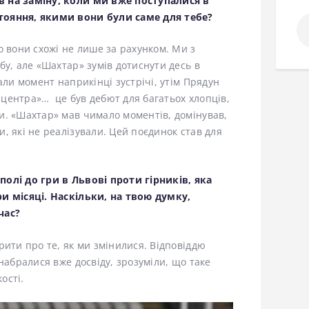
в на заміну, коли ми вже поступалися в
тояння, якими вони були саме для тебе?
По
о вони схожі не лише за рахунком. Ми з
бу, але «Шахтар» зумів дотиснути десь в
али момент наприкінці зустрічі, утім Прядун
піцентра»… це був дебют для багатьох хлопців,
и. «Шахтар» мав чимало моментів, домінував,
, які не реалізували. Цей поєдинок став для
олі до гри в Львові проти гірників, яка
и місяці. Наскільки, на твою думку,
час?
рити про те, як ми змінилися. Відповіддю
набралися вже досвіду, зрозуміли, що таке
ості.