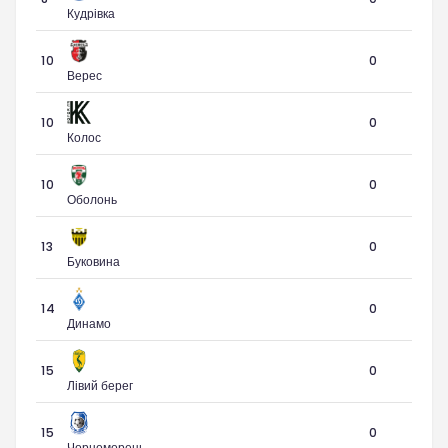
Кудрівка
10
0
Верес
10
0
Колос
10
0
Оболонь
13
0
Буковина
14
0
Динамо
15
0
Лівий берег
15
0
Чорноморець