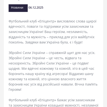
стадіоні
Новини
06.12.2025
Футбольний клуб «Епіцентр» висловлює слова щирої
вдячності, поваги та підтримки усім захисникам та
захисницям України! Ваш героїзм, незламність,
відданість та мужність – приклад для усіх майбутніх
поколінь. Завдяки вам Україна була, є і буде!
Збройні Сили України – справжній щит для нас усіх.
Збройні Сили України – це честь, відвага та
нескореність. Збройні Сили України – це подвиг
щодня. Ми вдячні кожному та кожній, хто в цей час
боронить нашу країну від агресора! Віддаємо шану
кожному та кожній, хто цінною власного життя
боронив нас усіх від російської навали. Вічна пам’ять
Героям!
Футбольний клуб «Епіцентр» бажає усім захисникам
та захисницям України козацької мужності, незламної