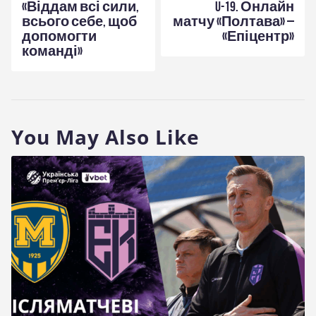
«Віддам всі сили,
U-19. Онлайн
всього себе, щоб
матчу «Полтава» –
допомогти
«Епіцентр»
команді»
You May Also Like