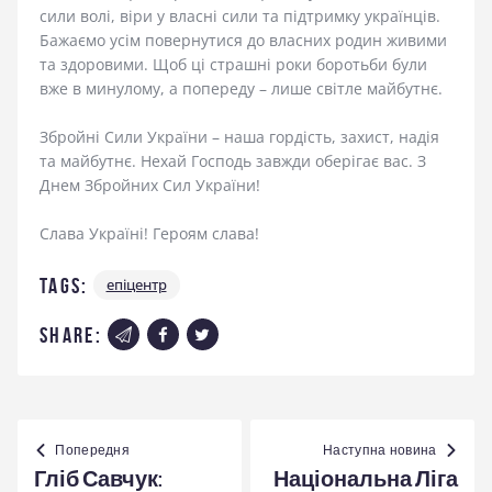
сили волі, віри у власні сили та підтримку українців.
Бажаємо усім повернутися до власних родин живими
та здоровими. Щоб ці страшні роки боротьби були
вже в минулому, а попереду – лише світле майбутнє.
Збройні Сили України – наша гордість, захист, надія
та майбутнє. Нехай Господь завжди оберігає вас. З
Днем Збройних Сил України!
Слава Україні! Героям слава!
Tags:
епіцентр
share:
Навігація
записів
Попередня
Наступна новина
Гліб Савчук:
Національна Ліга