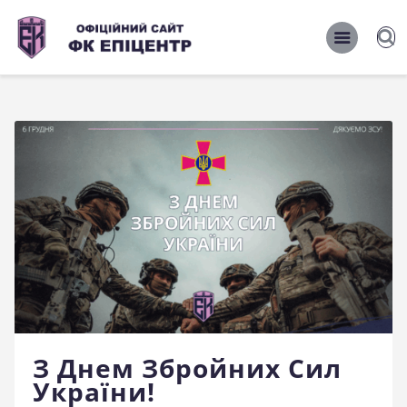
ОФІЦІЙНИЙ САЙТ ФК ЕПІЦЕНТР
ОФІЦІЙНИЙ САЙТ ФК ЕПІЦЕНТР
Головна
Новини
Команда
Матчі 2026/2027
Фото
Історія
Клуб
З Днем Збройних Сил
Фан-шоп
України!
Правила поведінки на