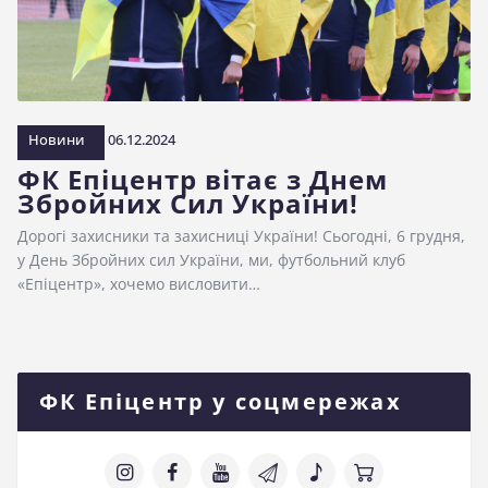
Новини
06.12.2024
ФК Епіцентр вітає з Днем
Збройних Сил України!
Дорогі захисники та захисниці України! Сьогодні, 6 грудня,
у День Збройних сил України, ми, футбольний клуб
«Епіцентр», хочемо висловити…
ФК Епіцентр у соцмережах