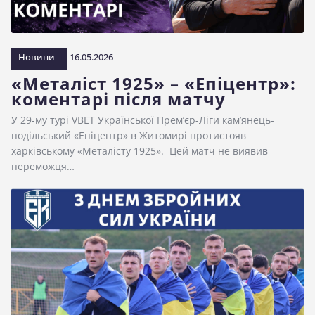
Новини
16.05.2026
«Металіст 1925» – «Епіцентр»:
коментарі після матчу
У 29-му турі VBET Української Прем’єр-Ліги кам’янець-
подільський «Епіцентр» в Житомирі протистояв
харківському «Металісту 1925». Цей матч не виявив
переможця…