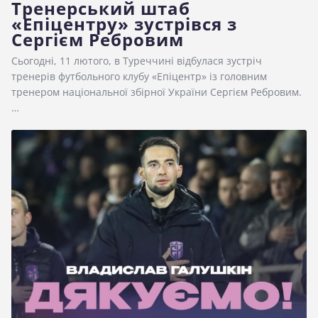
Тренерський штаб
«Епіцентру» зустрівся з
Сергієм Ребровим
Сьогодні, 11 лютого, в Туреччині відбулася зустріч
тренерів футбольного клубу «Епіцентр» із головним
тренером національної збірної України Сергієм Ребровим.
…