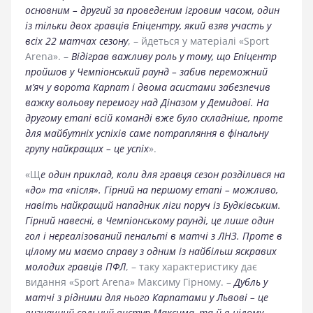
основним – другий за проведеним ігровим часом, один
із тільки двох гравців Епіцентру, який взяв участь у
всіх 22 матчах сезону
, – йдеться у матеріалі «Sport
Arena». –
Відіграв важливу роль у тому, що Епіцентр
пройшов у Чемпіонський раунд – забив переможний
м’яч у ворота Карпат і двома асистами забезпечив
важку вольову перемогу над Діназом у Демидові. На
другому етапі всій команді вже було складніше, проте
для майбутніх успіхів саме потрапляння в фінальну
групу найкращих – це успіх
».
«Щ
е один приклад, коли для гравця сезон розділився на
«до» та «після». Гірний на першому етапі – можливо,
навіть найкращий нападник ліги поруч із Будківським.
Гірний навесні, в Чемпіонському раунді, це лише один
гол і нереалізований пенальті в матчі з ЛНЗ. Проте в
цілому ми маємо справу з одним із найбільш яскравих
молодих гравців ПФЛ
, – таку характеристику дає
видання «Sport Arena» Максиму Гірному. –
Дубль у
матчі з рідними для нього Карпатами у Львові – це
визначний сольний виступ Максима, та й в цілому,