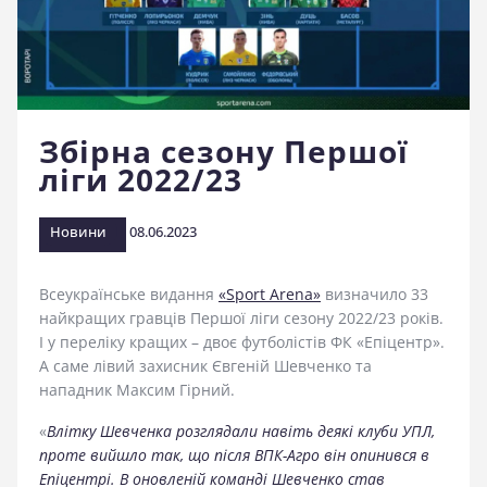
стадіоні
Збірна сезону Першої
ліги 2022/23
Новини
08.06.2023
Всеукраїнське видання
«Sport Arena»
визначило 33
найкращих гравців Першої ліги сезону 2022/23 років.
І у переліку кращих – двоє футболістів ФК «Епіцентр».
А саме лівий захисник Євгеній Шевченко та
нападник Максим Гірний.
«
Влітку Шевченка розглядали навіть деякі клуби УПЛ,
проте вийшло так, що після ВПК-Агро він опинився в
Епіцентрі. В оновленій команді Шевченко став