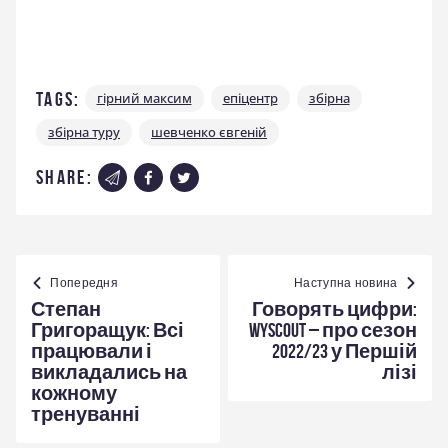
Tags:
гірний максим
епіцентр
збірна
збірна туру
шевченко євгеній
share:
Навігація
записів
Попередня
Наступна новина
Степан
Говорять цифри:
Григоращук: Всі
Wyscout – про сезон
працювали і
2022/23 у Першій
викладались на
лізі
кожному
тренуванні