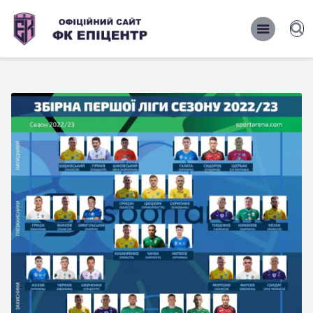
ОФІЦІЙНИЙ САЙТ ФК ЕПІЦЕНТР
ОФІЦІЙНИЙ САЙТ ФК ЕПІЦЕНТР
Головна
Новини
Команда
Матчі 2026/2027
Фото
Історія
Клуб
Фан-шоп
Правила поведінки на