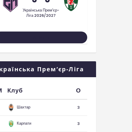
Українська Прем'єр-
Ліга 2026/2027
Усі Матчі
країнська Прем’єр-Ліга
М
Клуб
О
Шахтар
3
Карпати
3