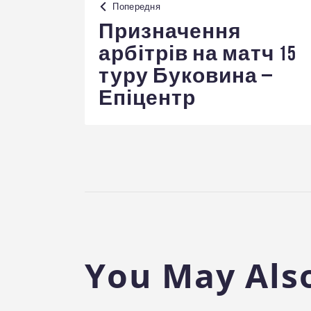
Попередня
записів
Призначення
арбітрів на матч 15
туру Буковина –
Епіцентр
You May Also