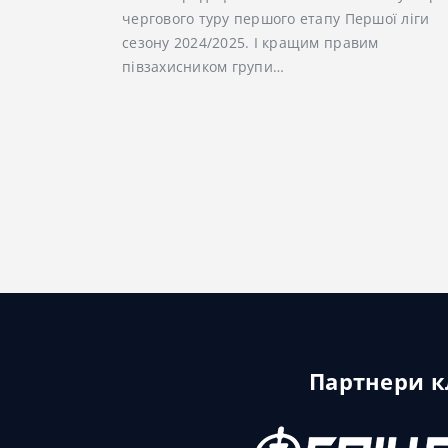
чергового туру першого етапу Першої ліги
сезону 2024/2025. І кращим правим
півзахисником групи…