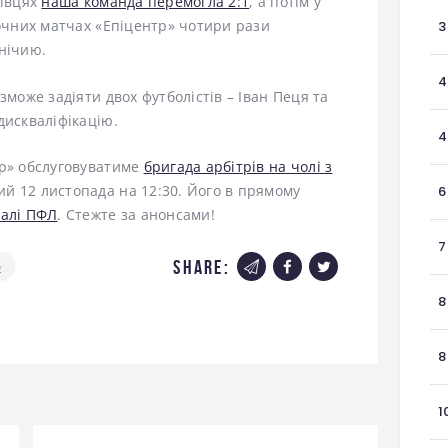
нівцях
наша команда перемогла 2:1
, а потім у
 очних матчах «Епіцентр» чотири рази
3
нічию.
4
зможе задіяти двох футболістів – Іван Пеця та
дискваліфікацію.
4
тр» обслуговуватиме
бригада арбітрів на чолі з
й 12 листопада на 12:30. Його в прямому
6
налі ПФЛ
. Стежте за анонсами!
7
share:
р
8
8
1