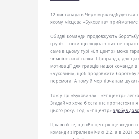
12 листопада в Чернівцях відбудеться по
якому місцева «Буковина» прийматиме 
Обидві команди продовжують боротьбу з
групі». І поки що жодна з них не гарант
саме в цьому турі «Епіцентр» може гара
чемпіонської гонки. Щоправда, для цьо
мотивації для гравців нашої команди в
«Буковині», щоб продовжити боротьбу з
перемога. А тому й чернівчанам шукати
Тож у грі «Буковина» – «Епіцентр» легк
Згадаймо хоча б останнє протистояння 
цього року. Тоді «Епіцентр»
здобув дово
Цікаво й те, що «Епіцентр» ще жодного 
команди зіграли внічию 2:2, а в 2021 р