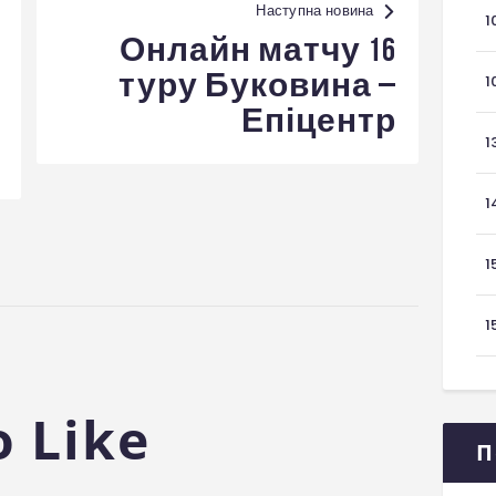
Наступна новина
1
Онлайн матчу 16
туру Буковина –
1
Епіцентр
1
1
1
1
 Like
П