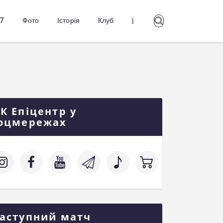
27
Фото
Історія
Клуб
К Епіцентр у
оцмережах
аступний матч