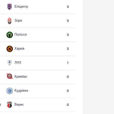
Епіцентр
3
Зоря
3
Полісся
3
Харків
3
ЛНЗ
1
Кривбас
0
Кудрівка
0
Верес
0
0