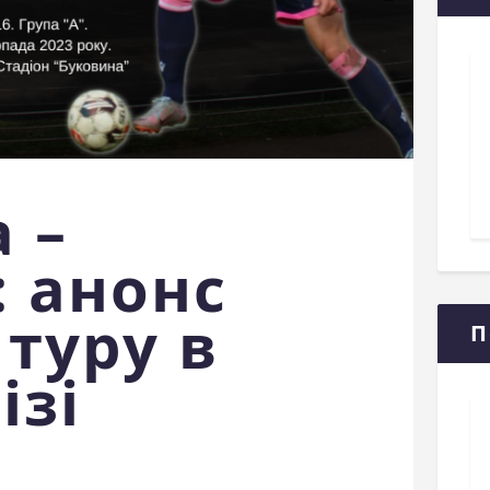
 –
: анонс
 туру в
П
ізі