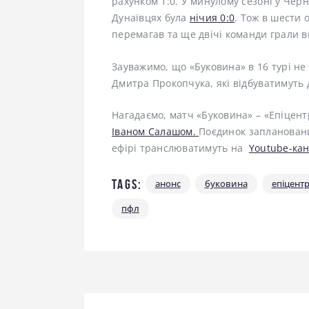
рахунком 1:0. У минулому сезоні у Чер
Дунаївцях була
нічия 0:0
. Тож в шести
перемагав та ще двічі команди грали в
Зауважимо, що «Буковина» в 16 турі не 
Дмитра Прокопчука, які відбуватимуть 
Нагадаємо, матч «Буковина» – «Епіцен
Іваном Салашом.
Поєдинок заплановани
ефірі транслюватимуть на
Youtube-ка
Tags:
анонс
буковина
епіцент
пфл
Навігація