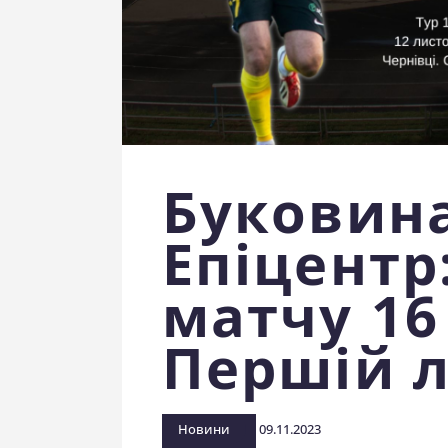
Буковина
Епіцентр
матчу 16
Першій л
Новини
09.11.2023