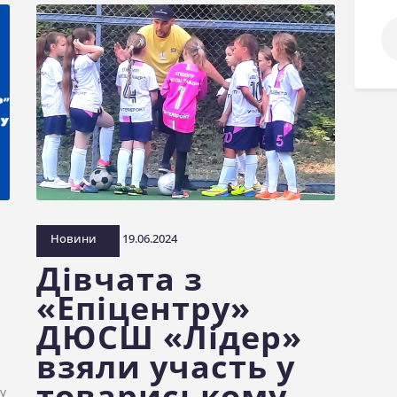
По
Новини
19.06.2024
Дівчата з
«Епіцентру»
ДЮСШ «Лідер»
взяли участь у
товариському
у