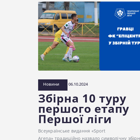
Новини
06.10.2024
Збірна 10 туру
першого етапу
Першої ліги
Всеукраїнське видання «Sport
Arena» традиційно назвало символічну збірн