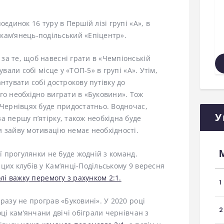
єдинок 16 туру в Першій лізі групі «А», в
кам’янець-подільський «Епіцентр».
а те, щоб навесні грати в «Чемпіонській
ували собі місце у «ТОП-5» в групі «А». Утім,
нтувати собі дострокову путівку до
го необхідно виграти в «Буковини». Тож
 Чернівцях буде придостатньо. Водночас,
У
а першу п’ятірку, також необхідна буде
 зайву мотивацію немає необхідності.
ої прогулянки не буде жодній з команд.
цих клубів у Кам’янці-Подільському 9 вересня
лі важку перемогу з рахунком 2:1.
1
разу не програв «Буковині». У 2020 році
2
оці кам’янчани двічі обіграли чернівчан з