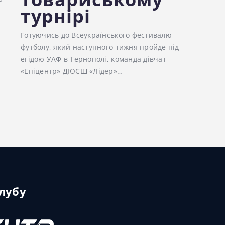
турнірі
Готуючись до Всеукраїнського фестивалю
футболу, який наступного тижня пройде під
егідою УАФ в Тернополі, команда дівчат
«Епіцентр» ДЮСШ «Лідер»…