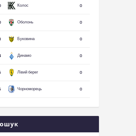
Колос
0
0
Оболонь
0
0
Буковина
3
0
Динамо
4
0
Лівий берег
5
0
Чорноморець
5
0
ошук