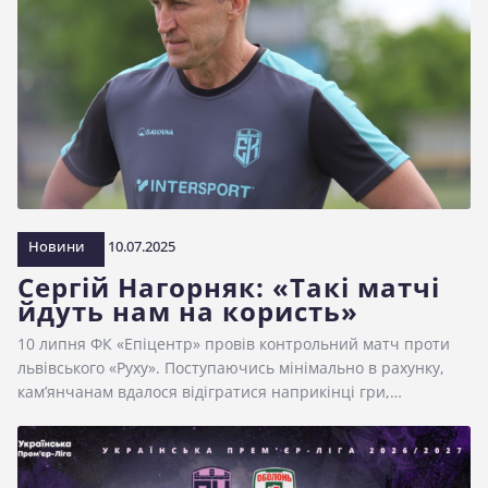
Новини
10.07.2025
Сергій Нагорняк: «Такі матчі
йдуть нам на користь»
10 липня ФК «Епіцентр» провів контрольний матч проти
львівського «Руху». Поступаючись мінімально в рахунку,
кам’янчанам вдалося відігратися наприкінці гри,…