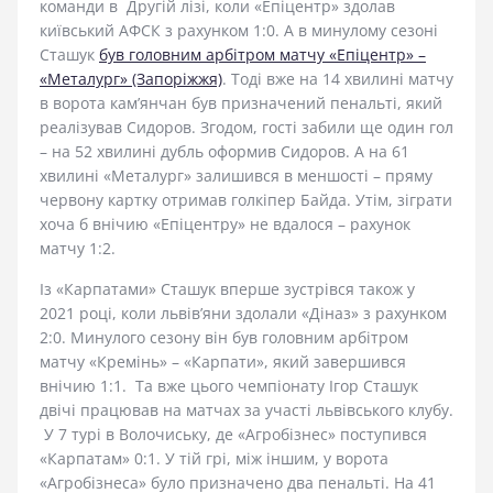
команди в Другій лізі, коли «Епіцентр» здолав
київський АФСК з рахунком 1:0. А в минулому сезоні
Сташук
був головним арбітром матчу «Епіцентр» –
«Металург» (Запоріжжя)
. Тоді вже на 14 хвилині матчу
в ворота кам’янчан був призначений пенальті, який
реалізував Сидоров. Згодом, гості забили ще один гол
– на 52 хвилині дубль оформив Сидоров. А на 61
хвилині «Металург» залишився в меншості – пряму
червону картку отримав голкіпер Байда. Утім, зіграти
хоча б внічию «Епіцентру» не вдалося – рахунок
матчу 1:2.
Із «Карпатами» Сташук вперше зустрівся також у
2021 році, коли львів’яни здолали «Діназ» з рахунком
2:0. Минулого сезону він був головним арбітром
матчу «Кремінь» – «Карпати», який завершився
внічию 1:1. Та вже цього чемпіонату Ігор Сташук
двічі працював на матчах за участі львівського клубу.
У 7 турі в Волочиську, де «Агробізнес» поступився
«Карпатам» 0:1. У тій грі, між іншим, у ворота
«Агробізнеса» було призначено два пенальті. На 41