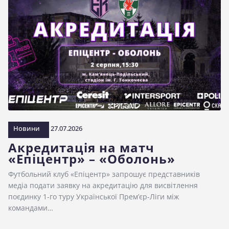
Новини
27.07.2026
Акредитація на матч
«Епіцентр» – «Оболонь»
Футбольний клуб «Епіцентр» запрошує представників
медіа подати заявку на акредитацію для висвітлення
поєдинку 1-го туру Української Прем’єр-Ліги між
командами…