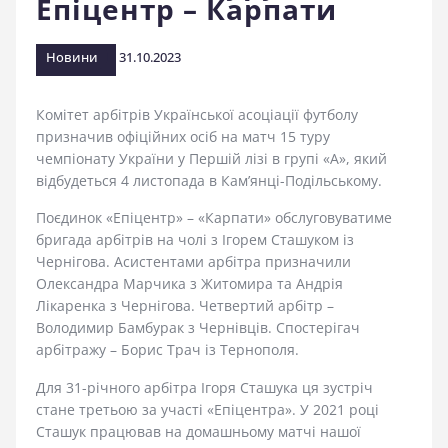
Епіцентр – Карпати
стадіоні
Новини
31.10.2023
Комітет арбітрів Української асоціації футболу
призначив офіційних осіб на матч 15 туру
чемпіонату України у Першій лізі в групі «А», який
відбудеться 4 листопада в Кам’янці-Подільському.
Поєдинок «Епіцентр» – «Карпати» обслуговуватиме
бригада арбітрів на чолі з Ігорем Сташуком із
Чернігова. Асистентами арбітра призначили
Олександра Марчика з Житомира та Андрія
Лікаренка з Чернігова. Четвертий арбітр –
Володимир Бамбурак з Чернівців. Спостерігач
арбітражу – Борис Трач із Тернополя.
Для 31-річного арбітра Ігоря Сташука ця зустріч
стане третьою за участі «Епіцентра». У 2021 році
Сташук працював на домашньому матчі нашої