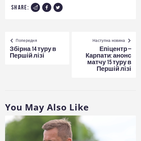
share:
Навігація
записів
Попередня
Наступна новина
Збірна 14 туру в
Епіцентр –
Першій лізі
Карпати: анонс
матчу 15 туру в
Першій лізі
You May Also Like