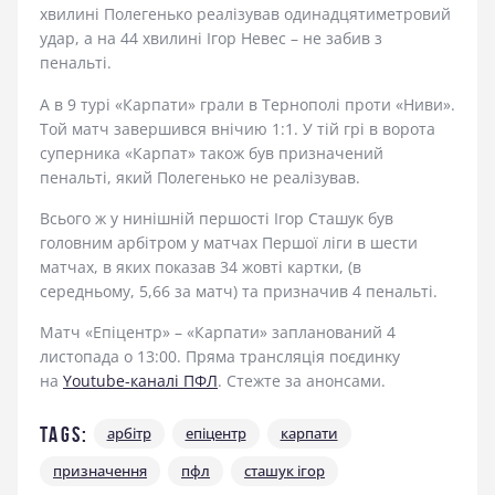
хвилині Полегенько реалізував одинадцятиметровий
удар, а на 44 хвилині Ігор Невес – не забив з
пенальті.
А в 9 турі «Карпати» грали в Тернополі проти «Ниви».
Той матч завершився внічию 1:1. У тій грі в ворота
суперника «Карпат» також був призначений
пенальті, який Полегенько не реалізував.
Всього ж у нинішній першості Ігор Сташук був
головним арбітром у матчах Першої ліги в шести
матчах, в яких показав 34 жовті картки, (в
середньому, 5,66 за матч) та призначив 4 пенальті.
Матч «Епіцентр» – «Карпати» запланований 4
листопада о 13:00. Пряма трансляція поєдинку
на
Youtube-каналі ПФЛ
. Стежте за анонсами.
Tags:
арбітр
епіцентр
карпати
призначення
пфл
сташук ігор