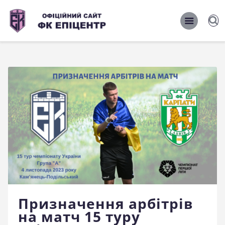
ОФІЦІЙНИЙ САЙТ ФК ЕПІЦЕНТР
ОФІЦІЙНИЙ САЙТ ФК ЕПІЦЕНТР
Головна
Новини
Команда
Матчі 2026/2027
Фото
Історія
Клуб
Призначення арбітрів
Фан-шоп
на матч 15 туру
Правила поведінки на