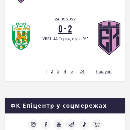
24.09.2022
0
-
2
VBET UA Перша, група "А"
1
2
3
4
5
…
24
Наступн.
ФК Епіцентр у соцмережах