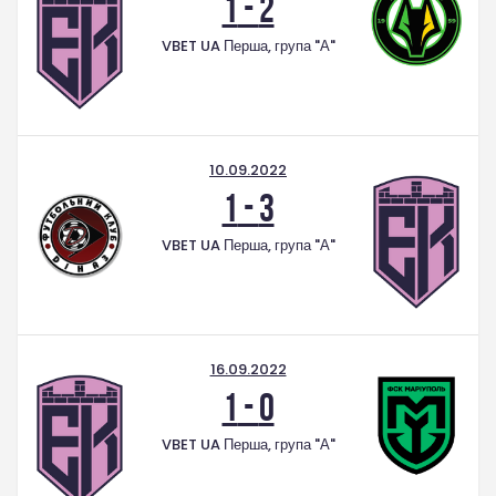
1
-
2
стадіоні
VBET UA Перша, група "А"
10.09.2022
1
-
3
VBET UA Перша, група "А"
16.09.2022
1
-
0
VBET UA Перша, група "А"