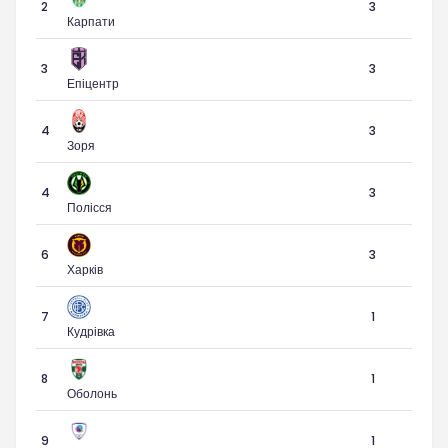
2
3
Карпати
3
3
Епіцентр
4
3
Зоря
4
3
Полісся
6
3
Харків
7
1
Кудрівка
8
1
Оболонь
9
1