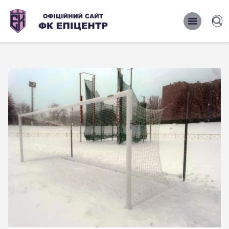
ОФІЦІЙНИЙ САЙТ ФК ЕПІЦЕНТР
ОФІЦІЙНИЙ САЙТ ФК ЕПІЦЕНТР
Головна
Новини
Команда
Матчі 2026/2027
Фото
Історія
Клуб
Фан-шоп
Правила поведінки на