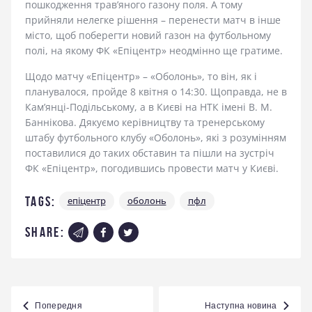
пошкодження трав’яного газону поля. А тому
прийняли нелегке рішення – перенести матч в інше
місто, щоб поберегти новий газон на футбольному
полі, на якому ФК «Епіцентр» неодмінно ще гратиме.
Щодо матчу «Епіцентр» – «Оболонь», то він, як і
планувалося, пройде 8 квітня о 14:30. Щоправда, не в
Кам’янці-Подільському, а в Києві на НТК імені В. М.
Баннікова. Дякуємо керівництву та тренерському
штабу футбольного клубу «Оболонь», які з розумінням
поставилися до таких обставин та пішли на зустріч
ФК «Епіцентр», погодившись провести матч у Києві.
Tags:
епіцентр
оболонь
пфл
share:
Навігація
Попередня
Наступна новина