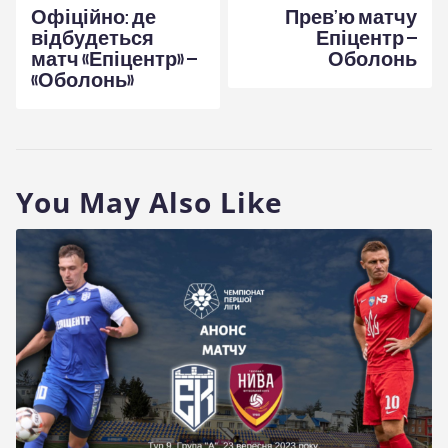
записів
Офіційно: де
Прев’ю матчу
відбудеться
Епіцентр –
матч «Епіцентр» –
Оболонь
«Оболонь»
You May Also Like