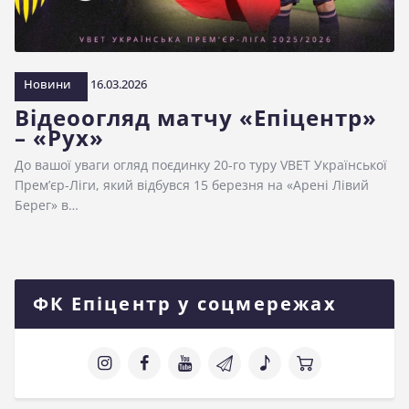
Новини
16.03.2026
Відеоогляд матчу «Епіцентр»
– «Рух»
До вашої уваги огляд поєдинку 20-го туру VBET Української
Прем’єр-Ліги, який відбувся 15 березня на «Арені Лівий
Берег» в…
ФК Епіцентр у соцмережах