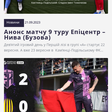
Новини
21.09.2023
Анонс матчу 9 туру Епіцентр –
Нива (Бузова)
Дев’ятий ігровий день у Першій лізі в групі «А» стартує 22
вересня. А вже 23 вересня в Кам’янці-Подільському ФК…