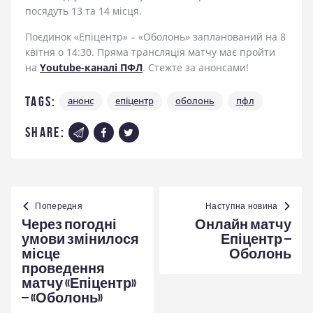
посядуть 13 та 14 місця.
Поєдинок «Епіцентр» – «Оболонь» запланований на 8
квітня о 14:30. Пряма трансляція матчу має пройти
на
Youtube-каналі ПФЛ
. Стежте за анонсами!
Tags:
анонс
епіцентр
оболонь
пфл
share:
Навігація
записів
Попередня
Наступна новина
Через погодні
Онлайн матчу
умови змінилося
Епіцентр –
місце
Оболонь
проведення
матчу «Епіцентр»
– «Оболонь»