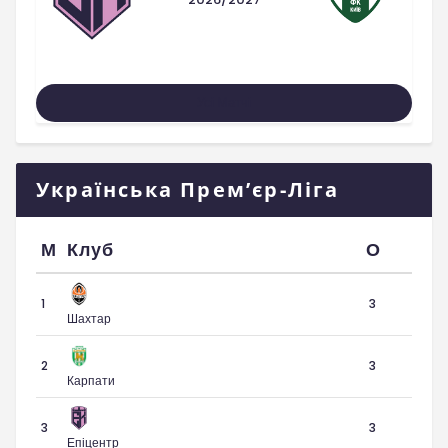
Усі Матчі
Українська Прем’єр-Ліга
М
Клуб
О
1
3
Шахтар
2
3
Карпати
3
3
Епіцентр