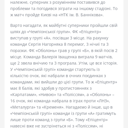
належне, суперник з розумінням поставився до
проблеми та погодився зіграти на іншому стадіоні. То
ж матч пройде Києві на «НТК ім. В. Баннікова».
Варто нагадати, як майбутні суперники пройшли свій
шлях до «Чемпіонської групи». ФК «Епіцентр»
виступав у групі «А», посівши 3 місце. На рахунку
команди Сергія Нагорняка 8 перемог, 3 нічиї та 3
поразки. ФК «Оболонь» грав у групі «Б», в якій посів 2
місце. Команда Валерія Іващенка виграла 9 матчів,
ще 2 звела внічию та 3 програла. Утім, це все історія.
У «Чемпіонській групі» команди стартують із
кількістю очок, які набрали в очних поєдинках з
командами, які вийшли до цієї групи. То ж «Епіцентр»
має 8 балів, які здобув у протистояннях з
«Карпатами», «Нивою» та «Поліссям», а «Оболонь» –
16 очок, які команда набрала в іграх проти «ЛНЗ»,
«Металурга» та «Кременя». Нагадаємо й інше, що в
«Чемпіонській групі» команди із групи «А» гратимуть
лише проти команд з групи «Б». Тому «Епіцентр»
навесні вже не зустрінеться ні з «Поліссям», ні