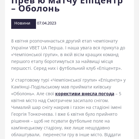
Прев’ю матчу Епіцентр
– Оболонь
стадіоні
Новини
07.04.2023
8 квітня розпочинається другий етап чемпіонату
України VBET UA Перша. І наша увага вся прикута до
«Чемпіонської групи», в якій вісім кращих команд
першого етапу боротимуться за найвищі місця
першості. Серед них і футбольний клуб «Епіцентр».
У стартовому турі «Чемпіонської групи» «Епіцентр» у
Кам’янці-Подільському мав приймати київську
«Оболонь». Але свої
корективи внесла погода
– 5
квітня місто над Смотричем засипало снігом.
Чималий шар снігу накрив і газон на стадіоні імені
Георгія Тонкочеєва. І вже 6 квітня було прийнято
рішення – щоб не псувати футбольне поле на
кам’янецькому стадіону, яке лише нещодавно
облаштували, перенести гру в інше місто. Віддати