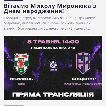
Вітаємо Миколу Миронюка з
Днем народження!
Сьогодні, 19 грудня, півзахиснику ФК «Епіцентр» Миколі
Миронюку виповнюється 23 роки! Миколо, приймай
вітання! Уся родина футбольного клубу «Епіцентр»…