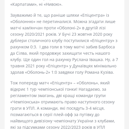
«Карпатами», ні «Нивою».
Зауважимо й те, що раніше шляхи «Епіцентра» із
«Оболонню» не перетиналися. Можна згадати лише
матчі кам’янчан проти «Оболоні-2» в другій лізі
сезону 2020/2021 років. У Бучі 23 жовтня 2020 року
дублери столичного клубу поступилися «Епіцентру» з
рахунком 0:3. І два голи в тому матчі забив Барбоса
да Сілва, який продовжує захищати честь нашого
клубу. Ще один гол на рахунку Руслана Івашка. Ну, а 7
травня 2021 року «Епіцентр» у Дунаївцях мінімально
здолав «Оболонь-2» 1:0 завдяки голу Романа Кузіва.
Тож попереду матч «Епіцентр» – «Оболонь», який
відкриє 1 тур чемпіонської гонки! Нагадаємо, за
регламентом змагань, дві кращі команди групи
«Чемпіонська» отримають право наступного сезону
грати в УПЛ. А команди, які посядуть 3-4 місця,
позмагаються в серії плей-офф за путівку до
найвищого дивізіону чемпіонату України з клубами,
які за підсумками сезону 2022/2023 років в УПЛ