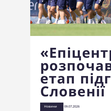
«Епіцент
розпоча
етап під
Словенії
Новини
09.07.2026