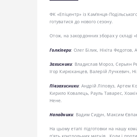
ФК «Епіцентр» із Кам’янця-Подільськог
готуватися до нового сезону.
Отож, на закордонних зборах у складі «
Голкіпери
: Олег Білик, Нікіта Федотов,
Захисники
: Владислав Мороз, Серьян Р
Ігор Кирюханцев, Валерій Лучкевич, Ніл
Півзахисники
: Андрій Ліповуз, Артем 
Кирило Ковалець, Рауль Таварес, Хоакі
Нене.
Нападники
: Вадим Сидун, Максим Євпак
На цьому етапі підготовки на нашу кома
п’ять контрольних матчів. Коли і проти