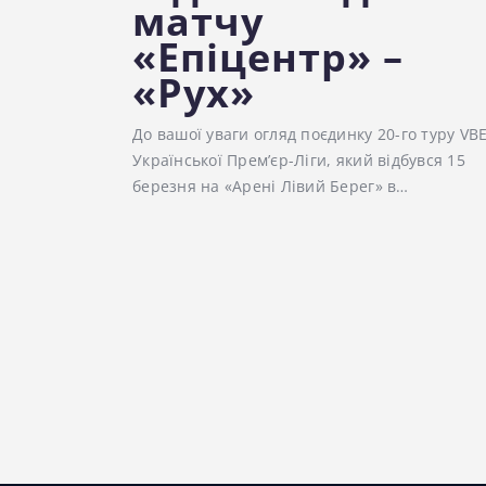
матчу
«Епіцентр» –
«Рух»
До вашої уваги огляд поєдинку 20-го туру VB
Української Прем’єр-Ліги, який відбувся 15
березня на «Арені Лівий Берег» в…