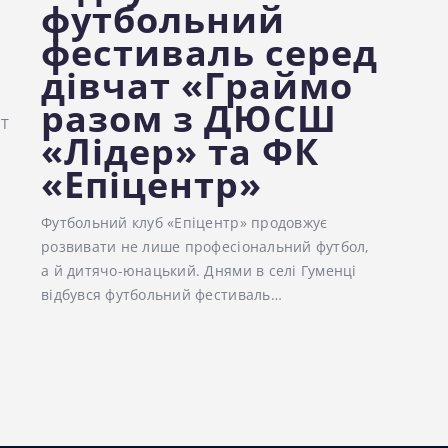
футбольний
фестиваль серед
дівчат «Граймо
разом з ДЮСШ
ET
«Лідер» та ФК
«Епіцентр»
Футбольний клуб «Епіцентр» продовжує
розвивати не лише професіональний футбол,
а й дитячо-юнацький. Днями в селі Гуменці
відбувся футбольний фестиваль…