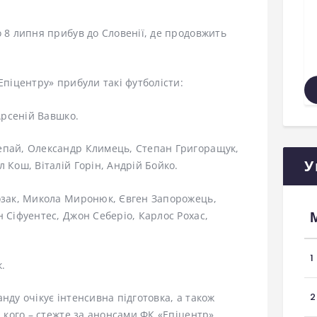
о 8 липня прибув до Словенії, де продовжить
Епіцентру» прибули такі футболісти:
 Арсеній Вавшко.
епай, Олександр Климець, Степан Григоращук,
У
 Кош, Віталій Горін, Андрій Бойко.
Козак, Микола Миронюк, Євген Запорожець,
н Сіфуентес, Джон Себеріо, Карлос Рохас,
1
.
2
нду очікує інтенсивна підготовка, а також
 кого – стежте за анонсами ФК «Епіцентр».