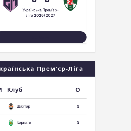
Українська Прем'єр-
Ліга 2026/2027
Усі Матчі
країнська Прем’єр-Ліга
М
Клуб
О
Шахтар
3
Карпати
3