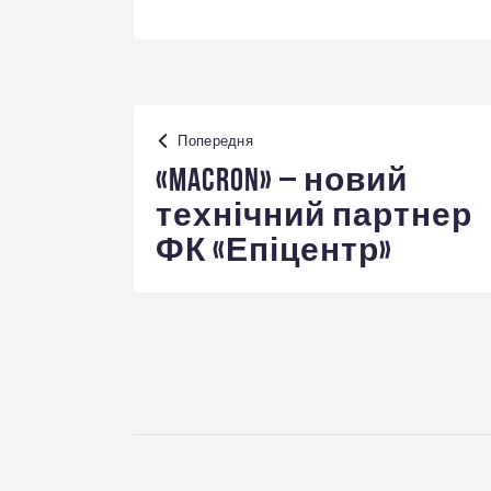
Навігація
Попередня
записів
«Macron» – новий
технічний партнер
ФК «Епіцентр»