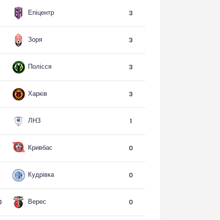
Епіцентр
3
Зоря
3
Полісся
3
Харків
3
ЛНЗ
1
Кривбас
0
Кудрівка
0
Верес
0
0