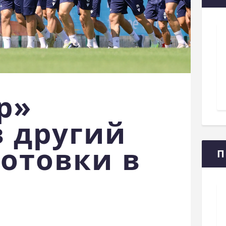
р»
в другий
готовки в
П