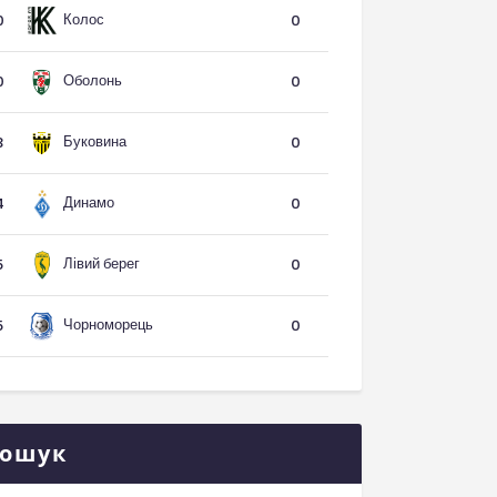
Колос
0
0
Оболонь
0
0
Буковина
3
0
Динамо
4
0
Лівий берег
5
0
Чорноморець
5
0
ошук