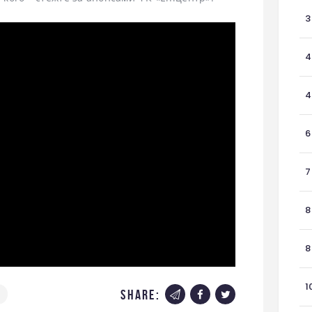
3
4
4
6
7
8
8
1
share: