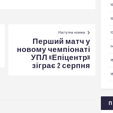
1
1
Наступна новина
1
Перший матч у
1
новому чемпіонаті
УПЛ «Епіцентр»
1
зіграє 2 серпня
1
П