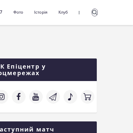
27
Фото
Історія
Клуб
К Епіцентр у
оцмережах
аступний матч