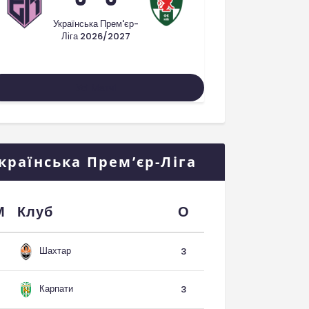
Українська Прем'єр-
Ліга 2026/2027
Усі Матчі
країнська Прем’єр-Ліга
М
Клуб
О
Шахтар
3
Карпати
3