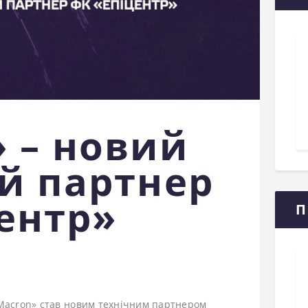
 – новий
й партнер
ентр»
П
«Macron» став новим технічним партнером