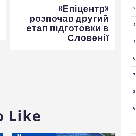
«Епіцентр»
3
розпочав другий
4
етап підготовки в
Словенії
4
6
7
8
8
 Like
1