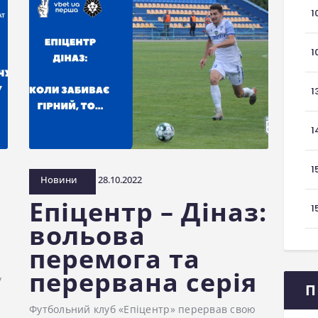
1
1
1
1
1
Новини
28.10.2022
Епіцентр – Діназ:
1
вольова
перемога та
перервана серія
у
П
Футбольний клуб «Епіцентр» перервав свою