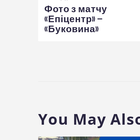
записів
Фото з матчу
«Епіцентр» –
«Буковина»
You May Also