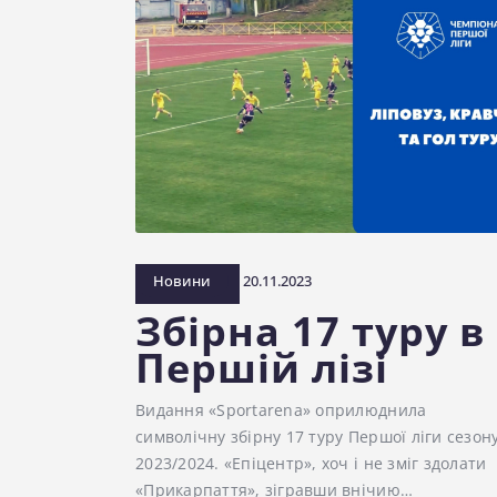
Новини
20.11.2023
Збірна 17 туру в
Першій лізі
Видання «Sportarena» оприлюднила
символічну збірну 17 туру Першої ліги сезон
2023/2024. «Епіцентр», хоч і не зміг здолати
«Прикарпаття», зігравши внічию…