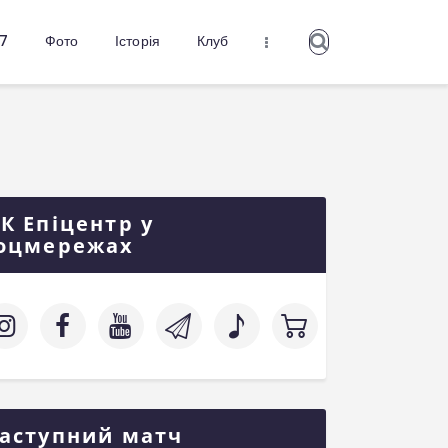
27
Фото
Історія
Клуб
К Епіцентр у
оцмережах
аступний матч