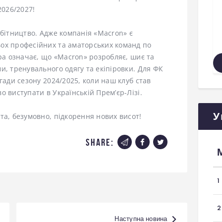
2026/2027!
обітництво. Адже компанія «Macron» є
ох професійних та аматорських команд по
ера означає, що «Macron» розробляє, шиє та
и, тренувального одягу та екіпіровки. Для ФК
гади сезону 2024/2025, коли наш клуб став
о виступати в Українській Прем’єр-Лізі.
У
та, безумовно, підкорення нових висот!
share:
1
2
Наступна новина