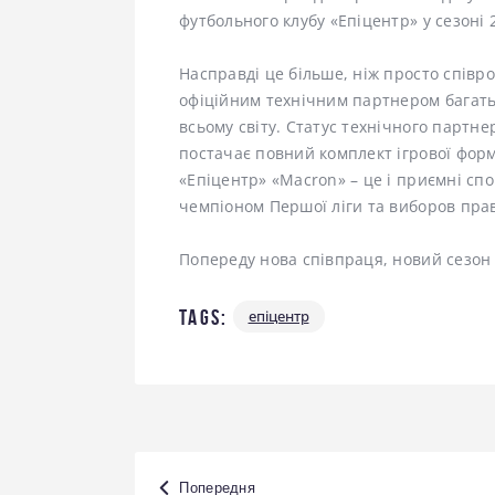
футбольного клубу «Епіцентр» у сезоні 
Насправді це більше, ніж просто співр
офіційним технічним партнером багать
всьому світу. Статус технічного партн
постачає повний комплект ігрової форм
«Епіцентр» «Macron» – це і приємні спо
чемпіоном Першої ліги та виборов прав
Попереду нова співпраця, новий сезон 
Tags:
епіцентр
Навігація
Попередня