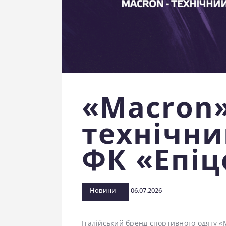
«Macron»
технічни
ФК «Епіц
Новини
06.07.2026
Італійський бренд спортивного одягу 