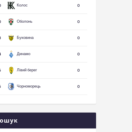
Колос
0
0
Оболонь
0
0
Буковина
3
0
Динамо
4
0
Лівий берег
5
0
Чорноморець
5
0
ошук