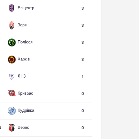
Епіцентр
3
Зоря
3
Полісся
3
Харків
3
ЛНЗ
1
Кривбас
0
Кудрівка
0
Верес
0
0