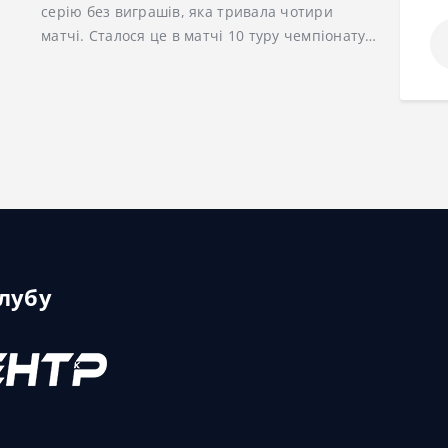
серію без виграшів, яка тривала чотири
По
матчі. Сталося це в матчі 10 туру чемпіонату…