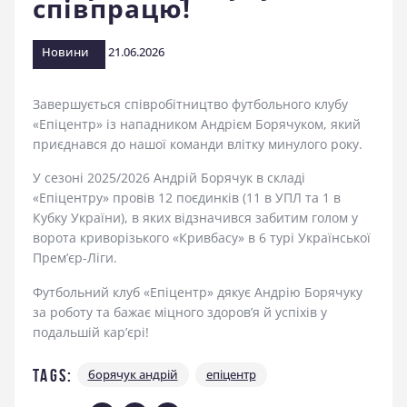
співпрацю!
стадіоні
Новини
21.06.2026
Завершується співробітництво футбольного клубу
«Епіцентр» із нападником Андрієм Борячуком, який
приєднався до нашої команди влітку минулого року.
У сезоні 2025/2026 Андрій Борячук в складі
«Епіцентру» провів 12 поєдинків (11 в УПЛ та 1 в
Кубку України), в яких відзначився забитим голом у
ворота криворізького «Кривбасу» в 6 турі Української
Прем’єр-Ліги.
Футбольний клуб «Епіцентр» дякує Андрію Борячуку
за роботу та бажає міцного здоров’я й успіхів у
подальшій кар’єрі!
Tags:
борячук андрій
епіцентр