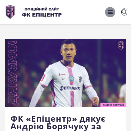
ОФІЦІЙНИЙ САЙТ ФК ЕПІЦЕНТР
ОФІЦІЙНИЙ САЙТ ФК ЕПІЦЕНТР
Головна
Новини
Команда
Матчі 2026/2027
Фото
Історія
Клуб
ФК «Епіцентр» дякує
Фан-шоп
Андрію Борячуку за
Правила поведінки на