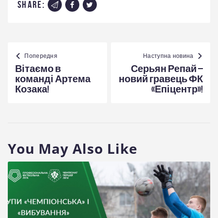
share:
Навігація
записів
Попередня
Наступна новина
Вітаємо в
Серьян Репай –
команді Артема
новий гравець ФК
Козака!
«Епіцентр»!
You May Also Like