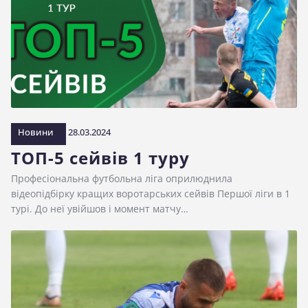
Новини
28.03.2024
ТОП-5 сейвів 1 туру
Професіональна футбольна ліга оприлюднила
відеопідбірку кращих воротарських сейвів Першої ліги в 1
турі. До неї увійшов і момент матчу…