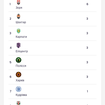
1
6
Зоря
2
3
Шахтар
3
3
Карпати
4
3
Епіцентр
5
3
Полісся
6
3
Харків
7
1
Кудрівка