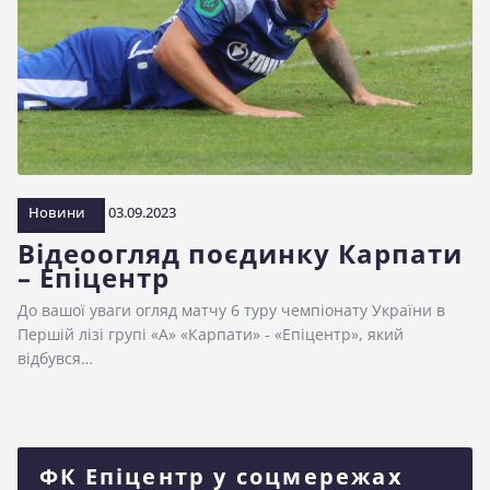
Новини
03.09.2023
Відеоогляд поєдинку Карпати
– Епіцентр
До вашої уваги огляд матчу 6 туру чемпіонату України в
Першій лізі групі «А» «Карпати» - «Епіцентр», який
відбувся…
ФК Епіцентр у соцмережах