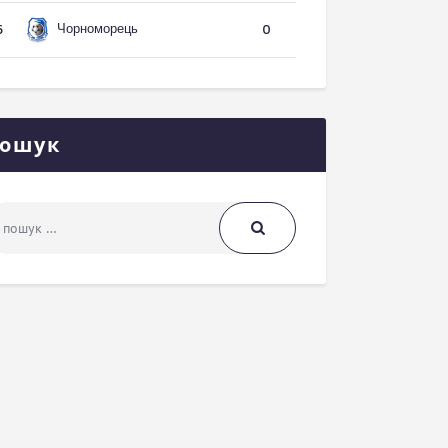
Чорноморець
5
0
ошук
шук: