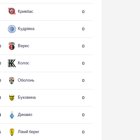
Кривбас
0
Кудрівка
0
Верес
0
0
Колос
0
0
Оболонь
0
0
Буковина
3
0
Динамо
4
0
Лівий берег
5
0