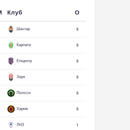
М
Клуб
О
Шахтар
3
Карпати
3
Епіцентр
3
Зоря
3
Полісся
3
Харків
3
ЛНЗ
1