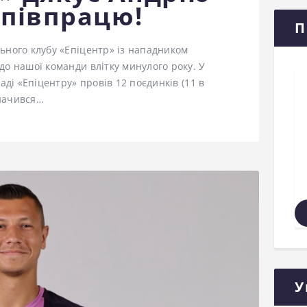
співпрацю!
П
ьного клубу «Епіцентр» із нападником
до нашої команди влітку минулого року. У
аді «Епіцентру» провів 12 поєдинків (11 в
значився…
У