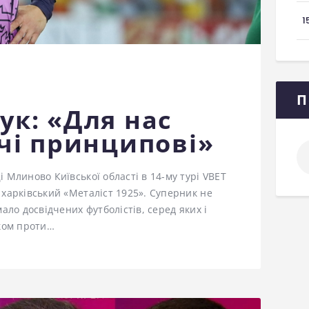
1
П
ук: «Для нас
тчі принципові»
По
 Млиново Київської області в 14-му турі VBET
 харківський «Металіст 1925». Суперник не
ало досвідчених футболістів, серед яких і
нком проти…