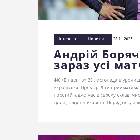
Інтерв'ю
Новини
28.11.2025
Андрій Боряч
зараз усі ма
ФК «Епіцентр» 30 листопада в урочищі
Української Прем’єр-Ліги прийматиме
простий, адже має в своєму складі чим
гравці збірної України. Перед поєди