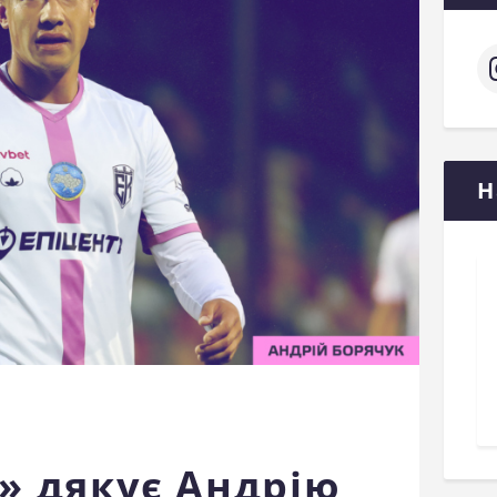
Н
» дякує Андрію