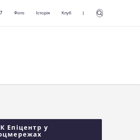
27
Фото
Історія
Клуб
К Епіцентр у
оцмережах