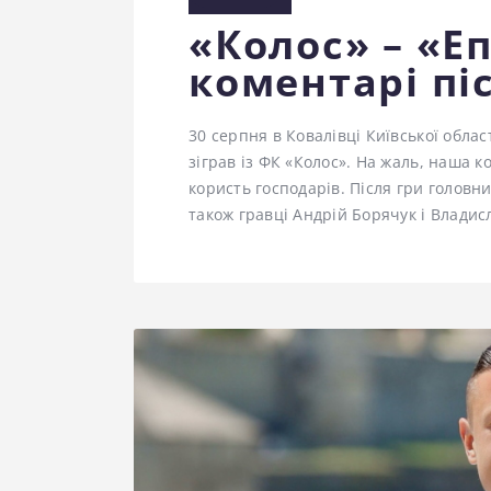
«Колос» – «Е
коментарі пі
30 серпня в Ковалівці Київської облас
зіграв із ФК «Колос». На жаль, наша к
користь господарів. Після гри головн
також гравці Андрій Борячук і Влади