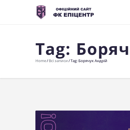
Tag: Боря
Home
Всі записи
Tag: Борячук Андрій