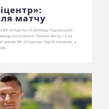
піцентр»:
сля матчу
ті ФК «Епіцентр» (Кам’янець-Подільський)
оманда поступилася. Рахунок матчу 1:0 на
ий тренер ФК «Епіцентр» Сергій Нагорняк, а
слав…