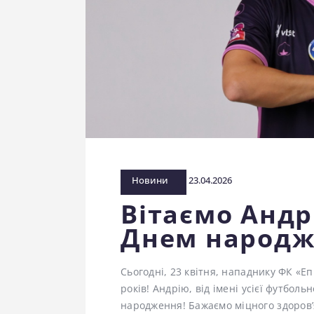
Новини
23.04.2026
Вітаємо Андр
Днем народж
Сьогодні, 23 квітня, нападнику ФК «
років! Андрію, від імені усієї футбол
народження! Бажаємо міцного здоров’