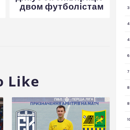
двом футболістам
3
4
4
6
7
 Like
8
8
1