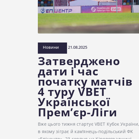
Новини
21.08.2025
Затверджено
дати і час
початку матчів
4 туру VBET
Української
Прем’єр-Ліги
Вже цього тижня стартує VBET Кубок України
в якому зіграє й кам’янець-подільський ФК
«Епіцентр». 23 серпня на Кіровоградщині