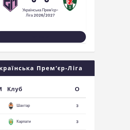
Українська Прем'єр-
Ліга 2026/2027
Усі Матчі
країнська Прем’єр-Ліга
М
Клуб
О
Шахтар
3
Карпати
3