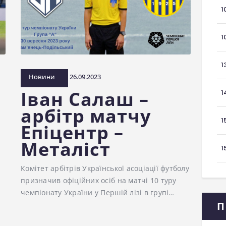
1
1
1
Новини
26.09.2023
Іван Салаш –
1
арбітр матчу
1
Епіцентр –
Металіст
1
Комітет арбітрів Української асоціації футболу
призначив офіційних осіб на матчі 10 туру
чемпіонату України у Першій лізі в групі…
,
П