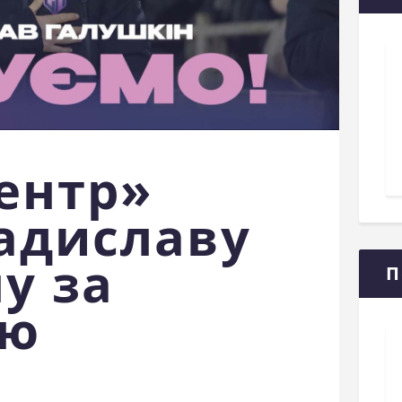
ентр»
адиславу
у за
П
цю