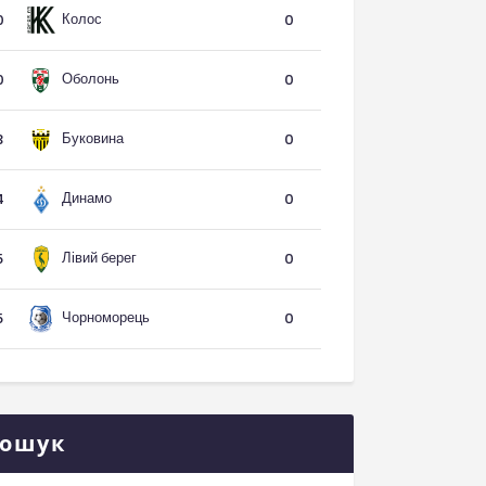
Колос
0
0
Оболонь
0
0
Буковина
3
0
Динамо
4
0
Лівий берег
5
0
Чорноморець
5
0
ошук