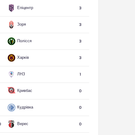
Епіцентр
3
Зоря
3
Полісся
3
Харків
3
ЛНЗ
1
Кривбас
0
Кудрівка
0
Верес
0
0