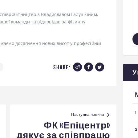
співробітництво з Владиславом Галушкіним,
ашої команди та відповідав за фізичну
ажаємо досягнення нових висот у професійній
share:
У
1
Наступна новина
ФК «Епіцентр»
2
дякує за співпрацю