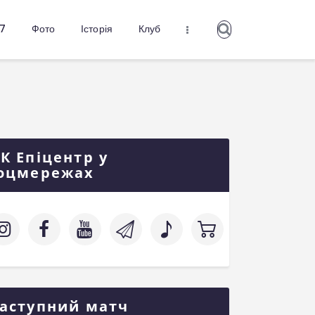
27
Фото
Історія
Клуб
К Епіцентр у
оцмережах
аступний матч