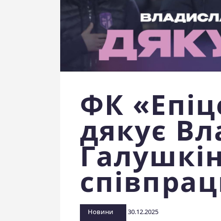
ФК «Епіц
дякує Вл
Галушкін
співпра
Новини
30.12.2025