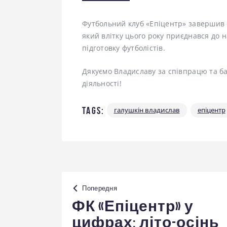
Футбольний клуб «Епіцентр» завершив 
який влітку цього року приєднався до н
підготовку футболістів.
Дякуємо Владиславу за співпрацю та б
діяльності!
Tags:
галушкін владислав
епіцентр
Навігація
Попередня
записів
ФК «Епіцентр» у
цифрах: літо-осінь