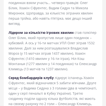
поєдинках взяли участь… четверо гравців: Олег
Білик, Хоакін Сіфуентес, Вадим Сидун та Микола
Миронюк. Щоправда, за кількістю зіграних хвилин
перша трійка, або навіть п’ятірка, має дещо інший
вигляд.
Лідером за кількістю ігрових хвилин
став голкіпер
Олег Білик, який пропустив лише один поєдинок –
кубковий. А ось у 16-ти матчах УПЛ Олег зіграв 1532
хвилини. Далі за ним розташувалися Владислав
Мороз (у 15 матчах зіграв 1437 хвилин), Хоакін
Сіфуентес (1410 хвилин у 16-ти іграх), Ніл Кош
Монтанья (1277 хвилин у 14 поєдинках) та Олександр
Климець (13 матчів та 1237 хвилин).
Серед бомбардирів клубу
лідирує іспанець Хоакін
Сіфуентес, який відзначився 5 забити м’ячами. Друге
місце – у Вадима Сидуна з 3 голами (два в чемпіонаті,
один у серії пенальті в Кубку України). Третю
сходинку поділи одразу кілька футболістів, які мають
на своєму рахунку по 2 голи – Олександр Климець,