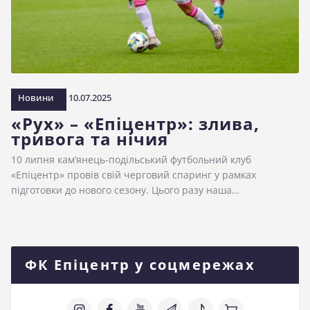
Новини
10.07.2025
«Рух» – «Епіцентр»: злива,
тривога та нічия
10 липня кам’янець-подільський футбольний клуб
«Епіцентр» провів свій черговий спаринг у рамках
підготовки до нового сезону. Цього разу наша…
ФК Епіцентр у соцмережах