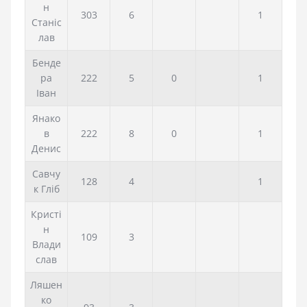
н
303
6
1
Станіс
лав
Бенде
ра
222
5
0
1
Іван
Янако
в
222
8
0
1
Денис
Савчу
128
4
1
к Гліб
Кристі
н
109
3
Влади
слав
Ляшен
ко