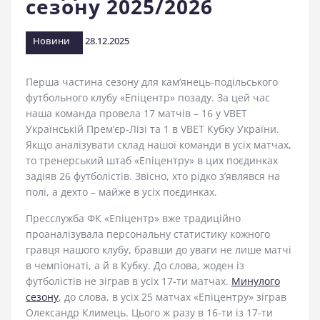
сезону 2025/2026
стадіоні
Новини
28.12.2025
Перша частина сезону для кам’янець-подільського
футбольного клубу «Епіцентр» позаду. За цей час
наша команда провела 17 матчів – 16 у VBET
Українській Прем’єр-Лізі та 1 в VBET Кубку України.
Якщо аналізувати склад нашої команди в усіх матчах,
то тренерський штаб «Епіцентру» в цих поєдинках
задіяв 26 футболістів. Звісно, хто рідко з’являвся на
полі, а дехто – майже в усіх поєдинках.
Пресслужба ФК «Епіцентр» вже традиційно
проаналізувала персональну статистику кожного
гравця нашого клубу, бравши до уваги не лише матчі
в чемпіонаті, а й в Кубку. До слова, жоден із
футболістів не зіграв в усіх 17-ти матчах.
Минулого
сезону
, до слова, в усіх 25 матчах «Епіцентру» зіграв
Олександр Климець. Цього ж разу в 16-ти із 17-ти