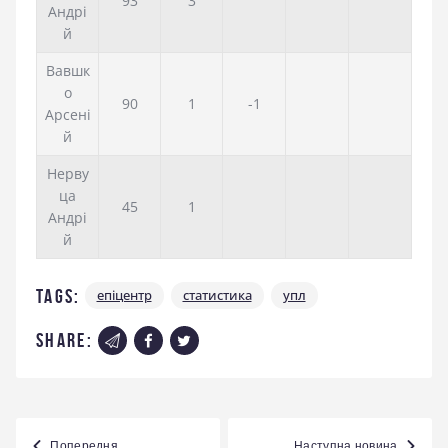
93
3
Андрі
й
Вавшк
о
90
1
-1
Арсені
й
Нерву
ца
45
1
Андрі
й
Tags:
епіцентр
статистика
упл
share:
Навігація
Попередня
Наступна новина