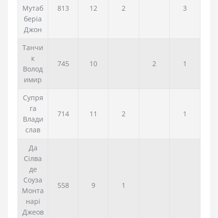
Мутаб
813
12
2
3
беріа
Джон
Танчи
к
745
10
2
1
Волод
имир
Супря
га
714
11
2
1
Влади
слав
Да
Сілва
де
Соуза
558
9
1
Монта
нарі
Джеов