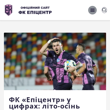
ОФІЦІЙНИЙ САЙТ ФК ЕПІЦЕНТР
ОФІЦІЙНИЙ САЙТ ФК ЕПІЦЕНТР
Головна
Новини
Команда
Матчі 2026/2027
Фото
Історія
Клуб
ФК «Епіцентр» у
Фан-шоп
цифрах: літо-осінь
Правила поведінки на