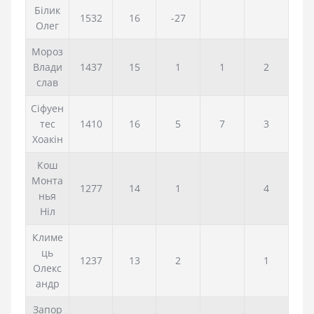
Білик
1532
16
-27
Олег
Мороз
Влади
1437
15
1
1
2
слав
Сіфуен
тес
1410
16
5
7
3
Хоакін
Кош
Монта
1277
14
1
4
нья
Ніл
Климе
ць
1237
13
2
1
Олекс
андр
Запор