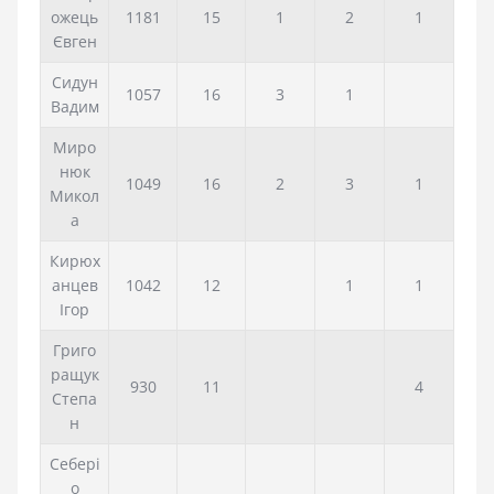
ожець
1181
15
1
2
1
Євген
Сидун
1057
16
3
1
Вадим
Миро
нюк
1049
16
2
3
1
Микол
а
Кирюх
анцев
1042
12
1
1
Ігор
Григо
ращук
930
11
4
Степа
н
Себері
о