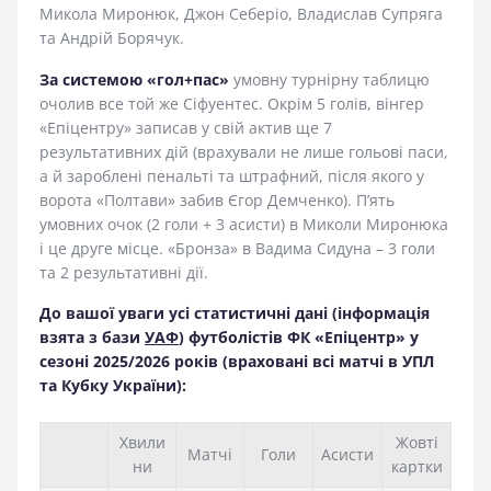
Микола Миронюк, Джон Себеріо, Владислав Супряга
та Андрій Борячук.
За системою «гол+пас»
умовну турнірну таблицю
очолив все той же Сіфуентес. Окрім 5 голів, вінгер
«Епіцентру» записав у свій актив ще 7
результативних дій (врахували не лише гольові паси,
а й зароблені пенальті та штрафний, після якого у
ворота «Полтави» забив Єгор Демченко). П’ять
умовних очок (2 голи + 3 асисти) в Миколи Миронюка
і це друге місце. «Бронза» в Вадима Сидуна – 3 голи
та 2 результативні дії.
До вашої уваги усі статистичні дані (інформація
взята з бази
УАФ
) футболістів ФК «Епіцентр» у
сезоні 2025/2026 років (враховані всі матчі в УПЛ
та Кубку України):
Хвили
Жовті
Матчі
Голи
Асисти
ни
картки