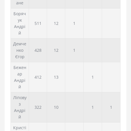
ане
Боряч
ук
511
12
1
Андрі
й
Демче
нко
428
12
1
Єгор
Бежен
ар
412
13
1
Андрі
й
Ліпову
з
322
10
1
1
Андрі
й
Кристі