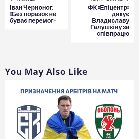
записів
Іван Черноног:
ФК «Епіцентр»
«Без поразок не
дякує
буває перемог»
Владиславу
Галушкіну за
співпрацю
You May Also Like