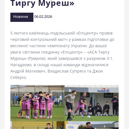
Тиргу Муреш»
стадіоні
Новини
06.02.2026
5 лютого кам’янець-подільський «Епіцентр» провів
черговий контрольний матч у рамках підготовки до
весняної частини чемпіонату України. До вашої
уваги світлини поєдинку «Епіцентр» – «АСА Тиргу
Муреш» (Румунія), який завершився з рахунком 3:1.
Нагадаємо, в складі нашої команди відзначилися
Андрій Маткевич, Владислав Супряга та Джон
Себеріо.