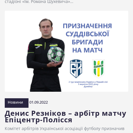
стадіоні «Ім. Романа Шухевича»…
Новини
01.09.2022
Денис Резніков – арбітр матчу
Епіцентр-Полісся
Комітет арбітрів Української асоціації футболу призначив