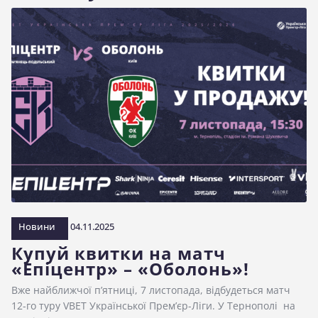
Новини
04.11.2025
Купуй квитки на матч
«Епіцентр» – «Оболонь»!
Вже найближчої п’ятниці, 7 листопада, відбудеться матч
12-го туру VBET Української Прем’єр-Ліги. У Тернополі на