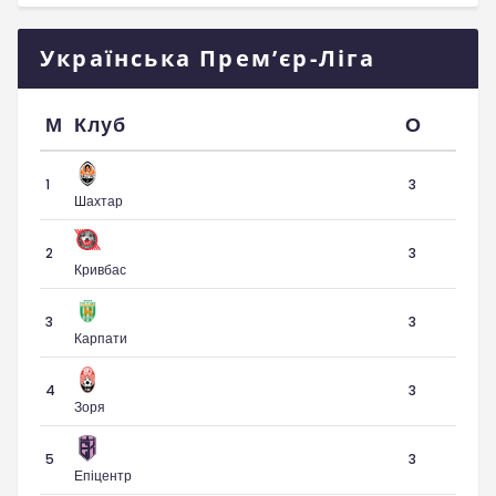
Українська Прем’єр-Ліга
М
Клуб
О
1
3
Шахтар
2
3
Кривбас
3
3
Карпати
4
3
Зоря
5
3
Епіцентр