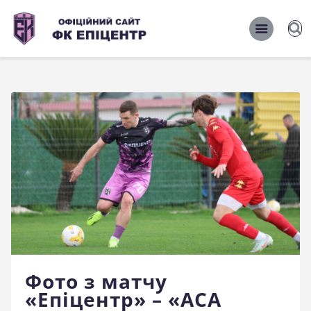
ОФІЦІЙНИЙ САЙТ ФК ЕПІЦЕНТР
ОФІЦІЙНИЙ САЙТ ФК ЕПІЦЕНТР
Головна
Новини
Команда
Матчі 2026/2027
Фото
Історія
Клуб
Фото з матчу
Фан-шоп
«Епіцентр» – «АСА
Правила поведінки на