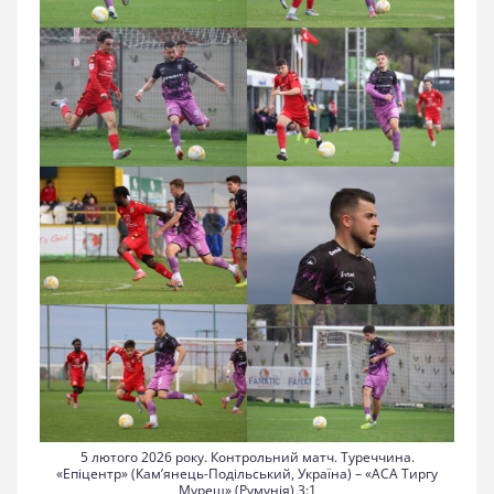
5 лютого 2026 року. Контрольний матч. Туреччина.
«Епіцентр» (Кам’янець-Подільський, Україна) – «АСА Тиргу
Муреш» (Румунія) 3:1