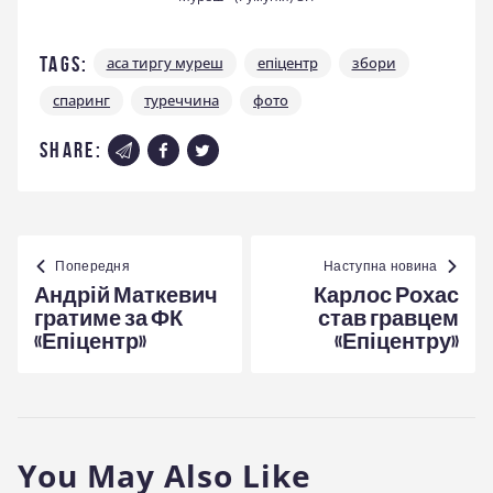
Tags:
аса тиргу муреш
епіцентр
збори
спаринг
туреччина
фото
share:
Навігація
записів
Попередня
Наступна новина
Андрій Маткевич
Карлос Рохас
гратиме за ФК
став гравцем
«Епіцентр»
«Епіцентру»
You May Also Like