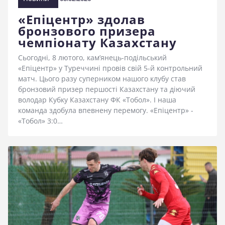
«Епіцентр» здолав
бронзового призера
чемпіонату Казахстану
Сьогодні, 8 лютого, кам’янець-подільський
«Епіцентр» у Туреччині провів свій 5-й контрольний
матч. Цього разу суперником нашого клубу став
бронзовий призер першості Казахстану та діючий
володар Кубку Казахстану ФК «Тобол». І наша
команда здобула впевнену перемогу. «Епіцентр» -
«Тобол» 3:0…