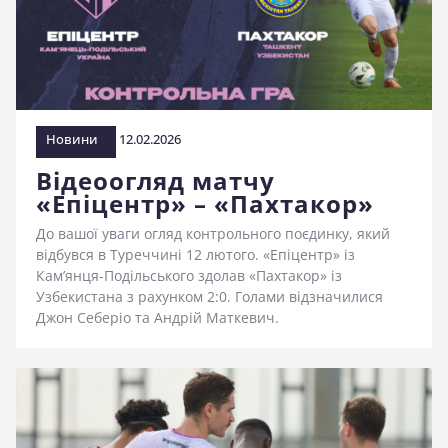
стадіоні
Новини
12.02.2026
Відеоогляд матчу
«Епіцентр» – «Пахтакор»
До вашої уваги огляд контрольного поєдинку, який
відбувся в Туреччині 12 лютого. «Епіцентр» із
Кам’янця-Подільського здолав «Пахтакор» із
Узбекистана з рахунком 2:0. Голами відзначилися
Джон Себеріо та Андрій Маткевич.