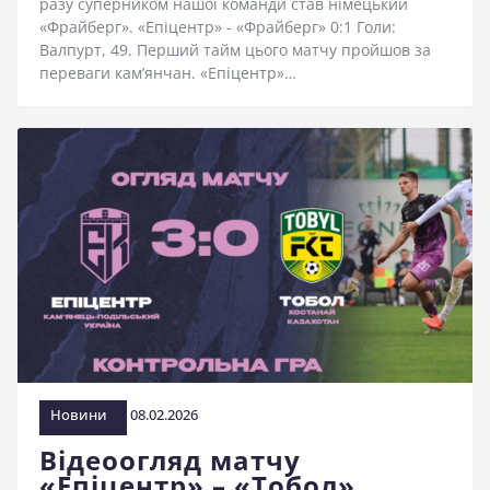
разу суперником нашої команди став німецький
«Фрайберг». «Епіцентр» - «Фрайберг» 0:1 Голи:
Валпурт, 49. Перший тайм цього матчу пройшов за
переваги кам’янчан. «Епіцентр»…
Новини
08.02.2026
Відеоогляд матчу
«Епіцентр» – «Тобол»