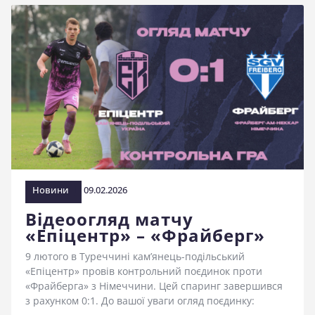
Новини
09.02.2026
Відеоогляд матчу
«Епіцентр» – «Фрайберг»
9 лютого в Туреччині кам’янець-подільський
«Епіцентр» провів контрольний поєдинок проти
«Фрайберга» з Німеччини. Цей спаринг завершився
з рахунком 0:1. До вашої уваги огляд поєдинку: