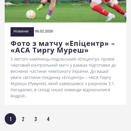
Новини
06.02.2026
Фото з матчу «Епіцентр» –
«АСА Тиргу Муреш»
5 лютого кам’янець-подільський «Епіцентр» провів
черговий контрольний матч у рамках підготовки до
весняної частини чемпіонату України. До вашої
уваги світлини поєдинку «Епіцентр» – «АСА Тиргу
Муреш» (Румунія), який завершився з рахунком 3:1.
Нагадаємо, в складі нашої команди відзначилися
Андрій…
Пагінація
СТОРІНКА
1
СТОРІНКА
2
СТОРІНКА
3
СТОРІНКА
4
записів