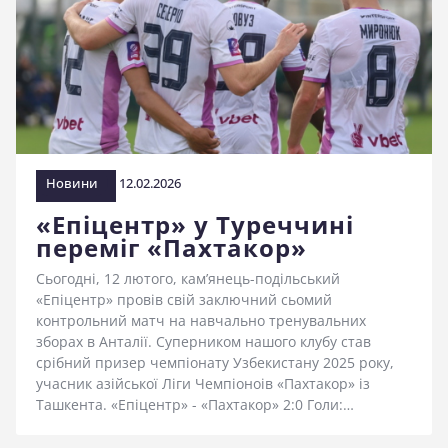
Новини
12.02.2026
«Епіцентр» у Туреччині
переміг «Пахтакор»
Сьогодні, 12 лютого, кам’янець-подільський
«Епіцентр» провів свій заключний сьомий
контрольний матч на навчально тренувальних
зборах в Анталії. Суперником нашого клубу став
срібний призер чемпіонату Узбекистану 2025 року,
учасник азійської Ліги Чемпіоноів «Пахтакор» із
Ташкента. «Епіцентр» - «Пахтакор» 2:0 Голи:…