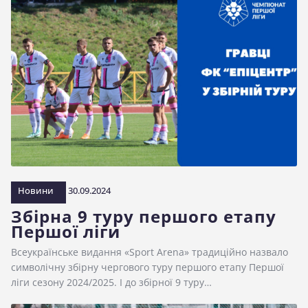
Новини
30.09.2024
Збірна 9 туру першого етапу
Першої ліги
Всеукраїнське видання «Sport Arena» традиційно назвало
символічну збірну чергового туру першого етапу Першої
ліги сезону 2024/2025. І до збірної 9 туру…