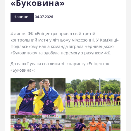
«Буковина»
стадіоні
Новини
04.07.2026
4 липня ФК «Епіцентр» провів свій третій
контрольний матч у літньому міжсезонні. У Кам’янці-
Подільському наша команда зіграла чернівецькою
«Буковиною» та здобула перемогу з рахунком 4:0.
До вашої уваги світлини зі спарингу «Епіцентр» –
«Буковина»: