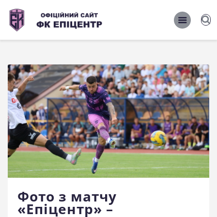
ОФІЦІЙНИЙ САЙТ ФК ЕПІЦЕНТР
ОФІЦІЙНИЙ САЙТ ФК ЕПІЦЕНТР
Головна
Новини
Команда
Матчі 2026/2027
Фото
Історія
Клуб
Фото з матчу
Фан-шоп
«Епіцентр» –
Правила поведінки на