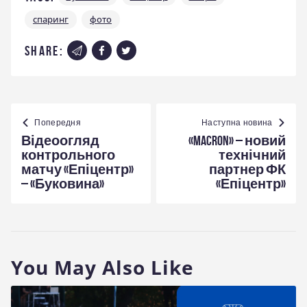
спаринг
фото
share:
Навігація
записів
Попередня
Наступна новина
Відеоогляд
«Macron» – новий
контрольного
технічний
матчу «Епіцентр»
партнер ФК
– «Буковина»
«Епіцентр»
You May Also Like