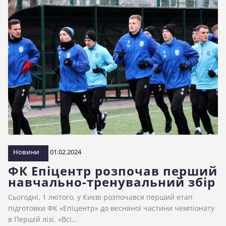
Новини
01.02.2024
ФК Епіцентр розпочав перший
навчально-тренувальний збір
Сьогодні, 1 лютого, у Києві розпочався перший етап
підготовки ФК «Епіцентр» до весняної частини чемпіонату
в Першій лізі. «Всі…