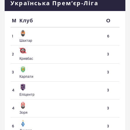
Українська Прем’єр-Ліга
М
Клуб
О
1
6
Шахтар
2
3
Кривбас
3
3
Карпати
4
3
Епіцентр
4
3
Зоря
6
3