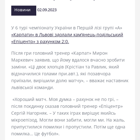
стадіоні
Новини
02.09.2023
У 6 турі чемпіонату України в Першій лізі групі «А»
«Карпати» в Львові здолали кам’янець-подільський
«Епіцентр» з рахунком 2:0.
Після гри головний тренер «Карпат» Мирон
Маркевич заявив, що йому вдалося вчасно зробити
заміни. «Ці двоє хлопців (Крістіан та Равлик, який
відзначилися голами при.авт.), які позавчора
приїхали, вирішили долю матчу», – вважає наставник
львівської команди.
«Хороший матч. Моя думка – рахунок не по грі, –
після поєдинку сказав головний тренер «Епіцентр»
Сергій Нагорняк. – У таких іграх вирішує якийсь
мікроепізод. Могли вони забити, могли ми. На жаль,
припустилися помилки і пропустили. Потім ще одна
помилка… Це футбол».