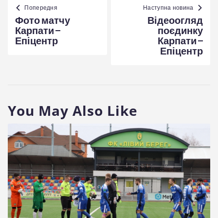
Навігація
записів
Попередня
Наступна новина
Фото матчу
Відеоогляд
Карпати –
поєдинку
Епіцентр
Карпати –
Епіцентр
You May Also Like