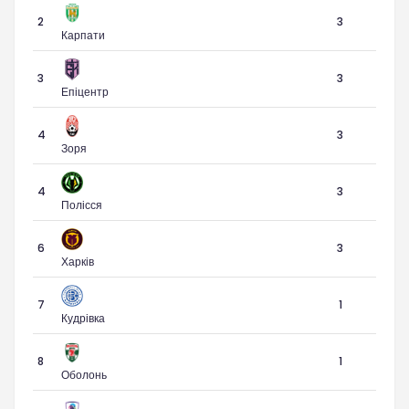
2
3
Карпати
3
3
Епіцентр
4
3
Зоря
4
3
Полісся
6
3
Харків
7
1
Кудрівка
8
1
Оболонь