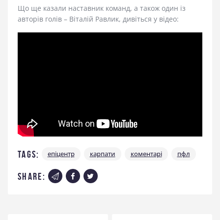
Що ще казали наставник команд, а також один із
авторів голів – Віталій Равлик, дивіться у відео:
Tags:
епіцентр
карпати
коментарі
пфл
share: