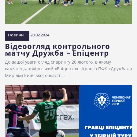
Новини
20.02.2024
Відеоогляд контрольного
матчу Дружба – Епіцентр
До вашої уваги огляд спарингу 20 лютого, в якому
кам’янець-подільський «Епіцентр» зіграв із ПФК «Дружба» з
Мирівки Київської області.…