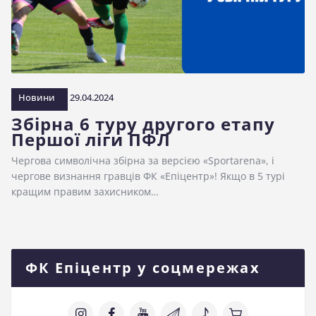
Новини
29.04.2024
Збірна 6 туру другого етапу
Першої ліги ПФЛ
Чергова символічна збірна за версією «Sportarena», і
чергове визнання гравців ФК «Епіцентр»! Якщо в 5 турі
кращим правим захисником…
ФК Епіцентр у соцмережах