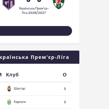
Українська Прем'єр-
Ліга 2026/2027
Усі Матчі
країнська Прем’єр-Ліга
М
Клуб
О
Шахтар
3
Карпати
3