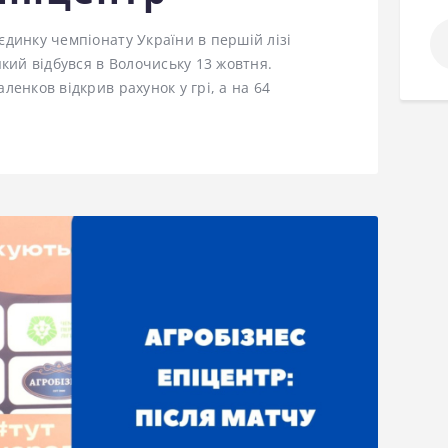
По
єдинку чемпіонату України в першій лізі
який відбувся в Волочиську 13 жовтня.
ленков відкрив рахунок у грі, а на 64