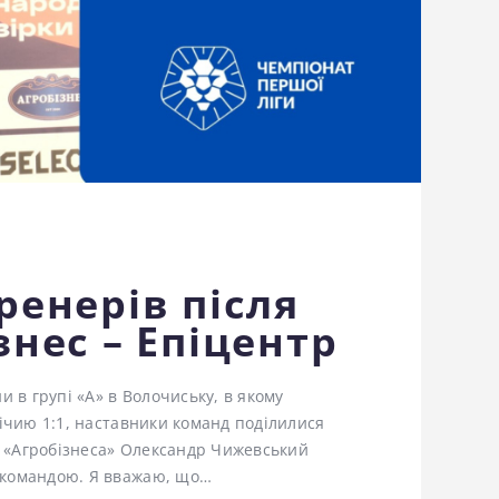
ренерів після
знес – Епіцентр
и в групі «А» в Волочиську, в якому
нічию 1:1, наставники команд поділилися
 «Агробізнеса» Олександр Чижевський
 командою. Я вважаю, що…