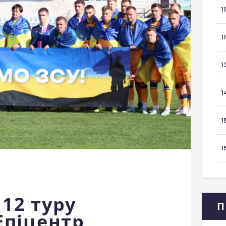
1
1
1
1
1
1
 12 туру
П
Епіцентр