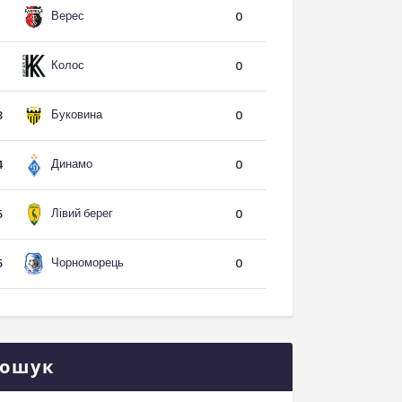
Верес
1
0
Колос
1
0
Буковина
3
0
Динамо
4
0
Лівий берег
5
0
Чорноморець
5
0
ошук