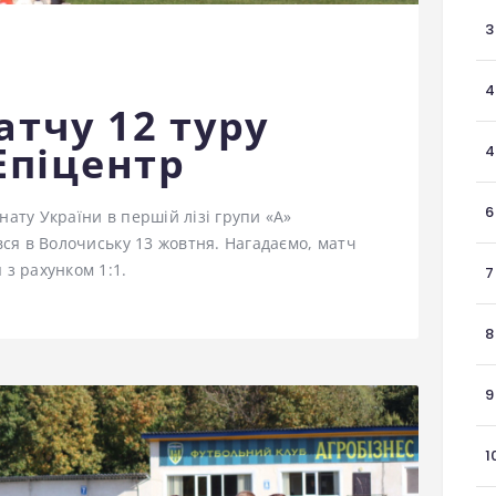
3
4
атчу 12 туру
Епіцентр
4
6
нату України в першій лізі групи «А»
увся в Волочиську 13 жовтня. Нагадаємо, матч
 з рахунком 1:1.
7
8
9
1