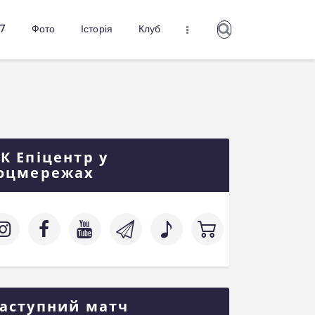
27
Фото
Історія
Клуб
К Епіцентр у
оцмережах
аступний матч