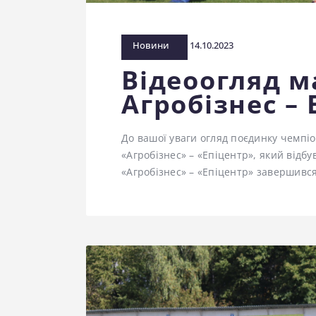
Новини
14.10.2023
Відеоогляд м
Агробізнес – 
До вашої уваги огляд поєдинку чемпіо
«Агробізнес» – «Епіцентр», який відб
«Агробізнес» – «Епіцентр» завершився