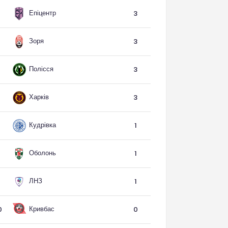
Епіцентр
3
Зоря
3
Полісся
3
Харків
3
Кудрівка
1
Оболонь
1
ЛНЗ
1
Кривбас
0
0