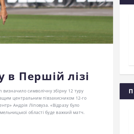
у в Першій лізі
П
m визначило символічну збірну 12 туру
кращим центральним півзахисником 12-го
ентр» Андрія Ліповуза. «Відразу було
 Хмельницької області буде важкий матч.