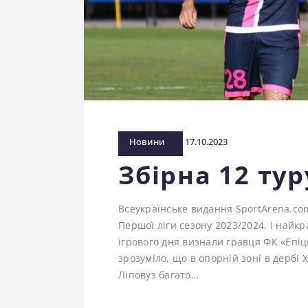
Новини
17.10.2023
Збірна 12 тур
Всеукраїнське видання SportArena.co
Першої ліги сезону 2023/2024. І най
ігрового дня визнали гравця ФК «Епіц
зрозуміло, що в опорній зоні в дербі
Ліповуз багато…