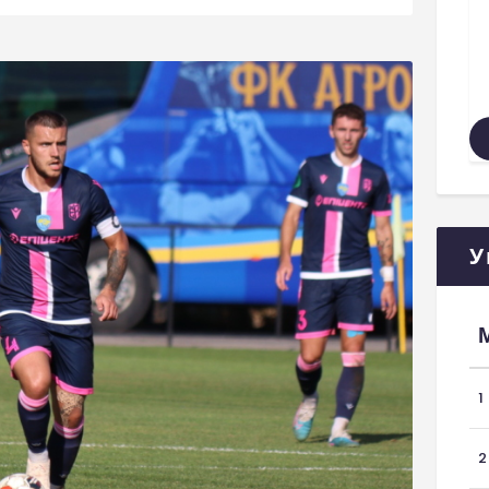
У
1
2