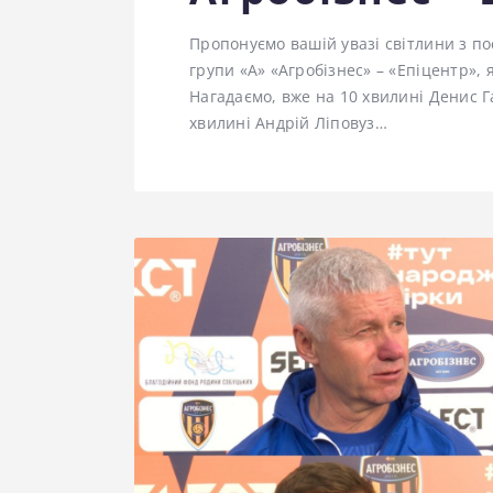
Пропонуємо вашій увазі світлини з по
групи «А» «Агробізнес» – «Епіцентр», 
Нагадаємо, вже на 10 хвилині Денис Га
хвилині Андрій Ліповуз…