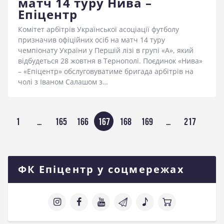
матч 14 туру Нива –
Епіцентр
Комітет арбітрів Української асоціації футболу
призначив офіційних осіб на матч 14 туру
чемпіонату України у Першій лізі в групі «А», який
відбудеться 28 жовтня в Тернополі. Поєдинок «Нива»
– «Епіцентр» обслуговуватиме бригада арбітрів на
чолі з Іваном Салашом з…
Пагінація
СТОРІНКА
1
…
СТОРІНКА
165
СТОРІНКА
166
СТОРІНКА
167
СТОРІНКА
168
СТОРІНКА
169
…
СТОРІН
217
записів
ФК Епіцентр у соцмережах