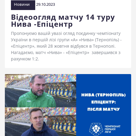
Новини
29.10.2023
Відеоогляд матчу 14 туру
Нива -Епіцентр
Пропонуємо вашій увазі огляд поєдинку чемпіонату
України в першій лізі групи «А» «Нива» (Тернопіль) -
«Епіцентр», який 28 жовтня відбувся в Тернополі.
Нагадаємо, матч «Нива» - «Епіцентр» завершився з
рахунком 1:2.