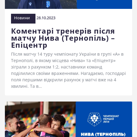
Новини
28.10.2023
Коментарі тренерів після
матчу Нива (Тернопіль) –
Епіцентр
Після матчу 14 туру чемпіонату України в групі «А» в
Тернополі, в якому місцева «Нива» та «Епіцентр»
зіграли з рахунком 1:2, наставники команд
поділилися своїми враженнями. Нагадаємо, господарі
поля першими відкрили рахунок у матчі вже на 4
хвилині. Та в…