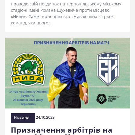
проведе свій поєдинок на тернопільському міському
стадіоні імені Романа Шухевича проти місцевої
«Ниви». Саме тернопільська «Нива» одна з трьох
команд, яка цього…
Новини
24.10.2023
Призначення арбітрів на