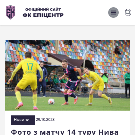
ОФІЦІЙНИЙ САЙТ ФК ЕПІЦЕНТР
ОФІЦІЙНИЙ САЙТ ФК ЕПІЦЕНТР
Головна
Новини
Команда
Матчі 2026/2027
Фото
Історія
Клуб
Новини
29.10.2023
Фан-шоп
Фото з матчу 14 туру Нива
Правила поведінки на