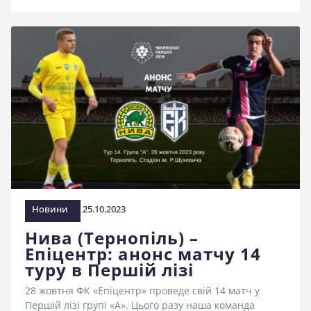
Новини
25.10.2023
Нива (Тернопіль) –
Епіцентр: анонс матчу 14
туру в Першій лізі
28 жовтня ФК «Епіцентр» проведе свій 14 матч у
Першій лізі групі «А». Цього разу наша команда