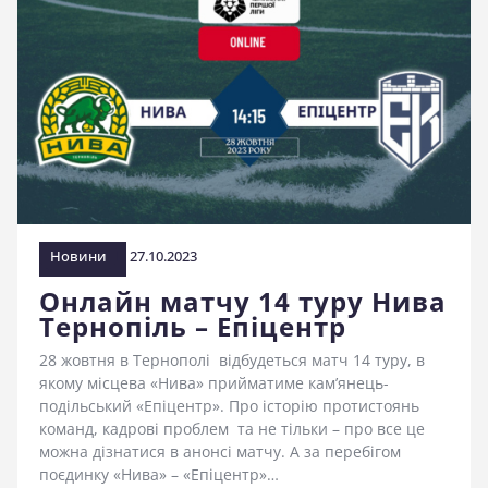
Новини
27.10.2023
Онлайн матчу 14 туру Нива
Тернопіль – Епіцентр
28 жовтня в Тернополі відбудеться матч 14 туру, в
якому місцева «Нива» прийматиме кам’янець-
подільський «Епіцентр». Про історію протистоянь
команд, кадрові проблем та не тільки – про все це
можна дізнатися в анонсі матчу. А за перебігом
поєдинку «Нива» – «Епіцентр»…