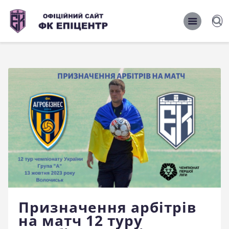
ОФІЦІЙНИЙ САЙТ ФК ЕПІЦЕНТР
ОФІЦІЙНИЙ САЙТ ФК ЕПІЦЕНТР
Головна
Новини
Команда
Матчі 2026/2027
Фото
Історія
Клуб
Призначення арбітрів
Фан-шоп
на матч 12 туру
Правила поведінки на