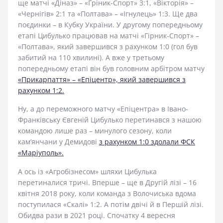
ще матчі «Діназ» – «Гріник-Спорт» 3:1, «Вікторія» –
«Чернігів» 2:1 та «Полтава» – «Ігнулець» 1:3. Ще два
поєдинки – в Кубку України. У другому попередньому
етапі Цибулько працював на матчі «Гірник-Спорт» –
«Полтава», який завершився з рахунком 1:0 (гол був
забитий на 110 хвилині). А вже у третьому
попередньому етапі він був головним арбітром матчу
«Прикарпаття» – «Епіцентр», який завершився з
рахунком 1:2.
Ну, а до переможного матчу «Епіцентра» в Івано-
Франківську Євгеній Цибулько перетинався з нашою
командою лише раз – минулого сезону, коли
кам’янчани у Демидові
з рахунком 1:0 здолали ФСК
«Маріуполь».
А ось із «Агробізнесом» шляхи Цибулька
перетиналися тричі. Вперше – ще в Другій лізі – 16
квітня 2018 року, коли команда з Волочиська вдома
поступилася «Скалі» 1:2. А потім двічі й в Першій лізі.
Обидва рази в 2021 році. Спочатку 4 вересня