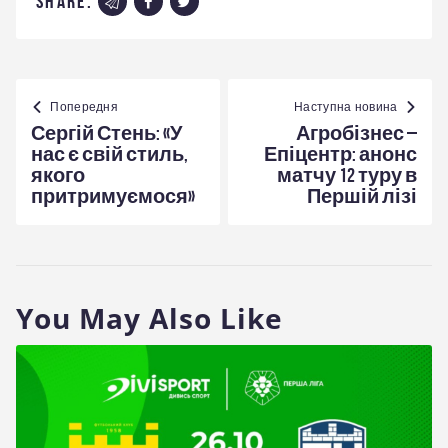
share:
Навігація
записів
Попередня
Наступна новина
Сергій Стень: «У
Агробізнес –
нас є свій стиль,
Епіцентр: анонс
якого
матчу 12 туру в
притримуємося»
Першій лізі
You May Also Like