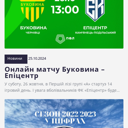
Новини
25.10.2024
Онлайн матчу Буковина –
Епіцентр
У суботу, 26 жовтня, в Першій лізі групі «А» стартуэ 14
ігровий день. І увага вболівальників ФК «Епіцентр» буде…