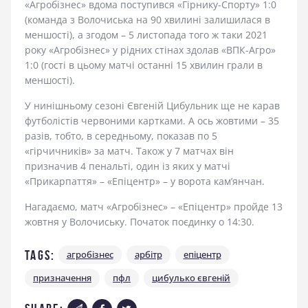
«Агробізнес» вдома поступився «Гірнику-Спорту» 1:0
(команда з Волочиська на 90 хвилині залишилася в
меншості), а згодом – 5 листопада того ж таки 2021
року «Агробізнес» у рідних стінах здолав «ВПК-Агро»
1:0 (гості в цьому матчі останні 15 хвилин грали в
меншості).
У нинішньому сезоні Євгеній Цибульник ще не карав
футболістів червоними картками. А ось жовтими – 35
разів, тобто, в середньому, показав по 5
«гірчичників» за матч. Також у 7 матчах він
призначив 4 пенальті, один із яких у матчі
«Прикарпаття» – «Епіцентр» – у ворота кам’янчан.
Нагадаємо, матч «Агробізнес» – «Епіцентр» пройде 13
жовтня у Волочиську. Початок поєдинку о 14:30.
Tags:
агробізнес
арбітр
епіцентр
призначення
пфл
цибулько євгеній