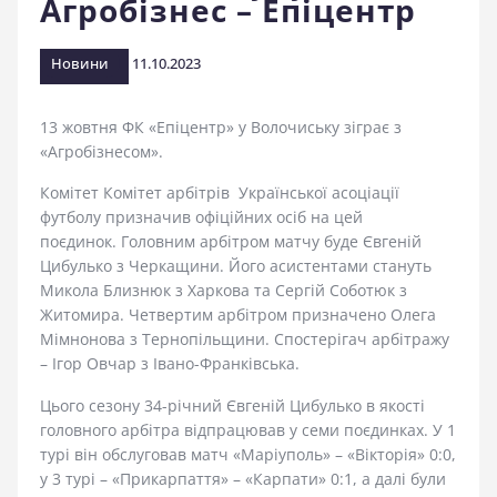
Агробізнес – Епіцентр
стадіоні
Новини
11.10.2023
13 жовтня ФК «Епіцентр» у Волочиську зіграє з
«Агробізнесом».
Комітет Комітет арбітрів Української асоціації
футболу призначив офіційних осіб на цей
поєдинок. Головним арбітром матчу буде Євгеній
Цибулько з Черкащини. Його асистентами стануть
Микола Близнюк з Харкова та Сергій Соботюк з
Житомира. Четвертим арбітром призначено Олега
Мімнонова з Тернопільщини. Спостерігач арбітражу
– Ігор Овчар з Івано-Франківська.
Цього сезону 34-річний Євгеній Цибулько в якості
головного арбітра відпрацював у семи поєдинках. У 1
турі він обслуговав матч «Маріуполь» – «Вікторія» 0:0,
у 3 турі – «Прикарпаття» – «Карпати» 0:1, а далі були