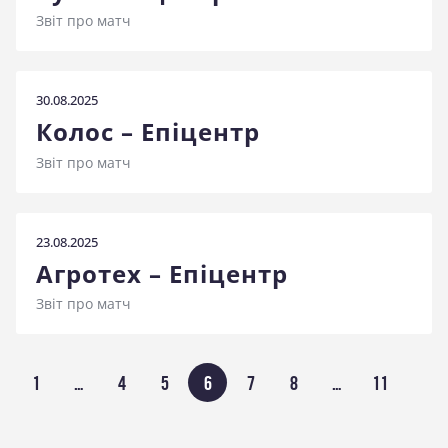
Звіт про матч
30.08.2025
Колос – Епіцентр
Звіт про матч
23.08.2025
Агротех – Епіцентр
Звіт про матч
Пагінація
СТОРІНКА
1
…
СТОРІНКА
4
СТОРІНКА
5
СТОРІНКА
6
СТОРІНКА
7
СТОРІНКА
8
…
СТОРІН
11
записів