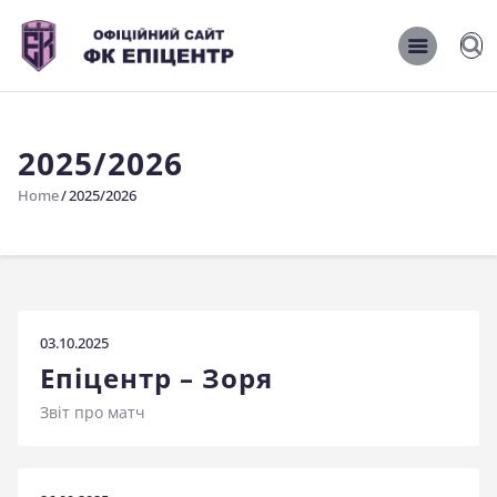
ОФІЦІЙНИЙ САЙТ ФК ЕПІЦЕНТР
ОФІЦІЙНИЙ САЙТ ФК ЕПІЦЕНТР
2025/2026
Головна
Home
2025/2026
Новини
Команда
Матчі 2026/2027
Фото
03.10.2025
Історія
Епіцентр – Зоря
Клуб
Звіт про матч
Фан-шоп
Правила поведінки на