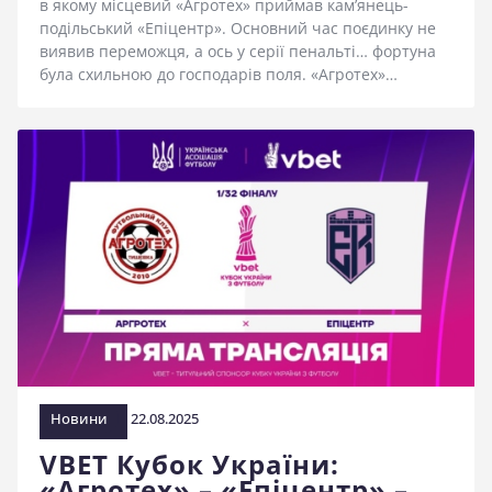
в якому місцевий «Агротех» приймав кам’янець-
подільський «Епіцентр». Основний час поєдинку не
виявив переможця, а ось у серії пенальті… фортуна
була схильною до господарів поля. «Агротех»…
Новини
22.08.2025
VBET Кубок України:
«Агротех» – «Епіцентр» –