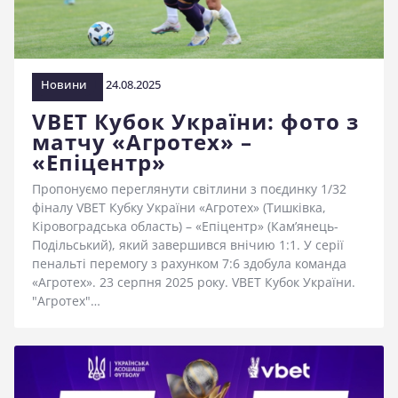
стадіоні
Новини
24.08.2025
VBET Кубок України: фото з
матчу «Агротех» –
«Епіцентр»
Пропонуємо переглянути світлини з поєдинку 1/32
фіналу VBET Кубку України «Агротех» (Тишківка,
Кіровоградська область) – «Епіцентр» (Кам’янець-
Подільський), який завершився внічию 1:1. У серії
пенальті перемогу з рахунком 7:6 здобула команда
«Агротех». 23 серпня 2025 року. VBET Кубок України.
"Агротех"…