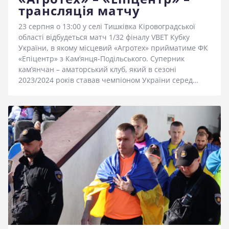
трансляція матчу
23 серпня о 13:00 у селі Тишківка Кіровоградської
області відбудеться матч 1/32 фіналу VBET Кубку
України, в якому місцевий «Агротех» прийматиме ФК
«Епіцентр» з Кам’янця-Подільського. Суперник
кам’янчан – аматорський клуб, який в сезоні
2023/2024 років ставав чемпіоном України серед…