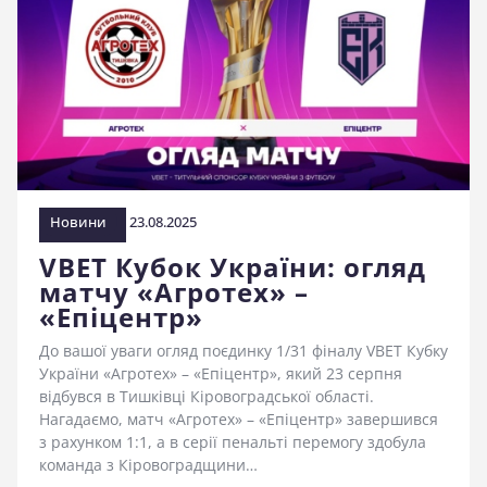
Новини
23.08.2025
VBET Кубок України: огляд
матчу «Агротех» –
«Епіцентр»
До вашої уваги огляд поєдинку 1/31 фіналу VBET Кубку
України «Агротех» – «Епіцентр», який 23 серпня
відбувся в Тишківці Кіровоградської області.
Нагадаємо, матч «Агротех» – «Епіцентр» завершився
з рахунком 1:1, а в серії пенальті перемогу здобула
команда з Кіровоградщини…