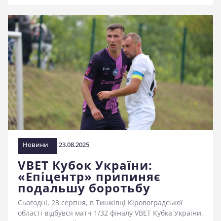
Новини
23.08.2025
VBET Кубок України:
«Епіцентр» припиняє
подальшу боротьбу
Сьогодні, 23 серпня, в Тишківці Кіровоградської
області відбувся матч 1/32 фіналу VBET Кубка України,