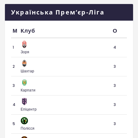
Українська Прем’єр-Ліга
М
Клуб
О
1
4
Зоря
2
3
Шахтар
3
3
Карпати
4
3
Епіцентр
5
3
Полісся