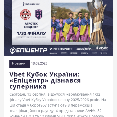
Новини
13.08.2025
Vbet Кубок України:
«Епіцентр» дізнався
суперника
Сьогодні, 13 серпня, відбулося жеребкування 1/32
фіналу Vbet Кубку України сезону 2025/2026 років. На
цій стадії у боротьбу вступають 8 переможців
кваліфікаційного раунду, 4 представники ААФУ, 32
команди ПФЛ та 12 клубів VBET Української Прем’єр-