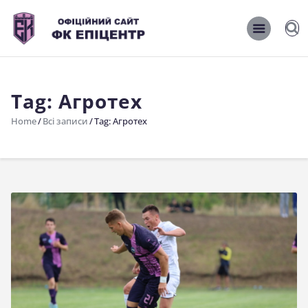
ОФІЦІЙНИЙ САЙТ ФК ЕПІЦЕНТР
ОФІЦІЙНИЙ САЙТ ФК ЕПІЦЕНТР
Tag: Агротех
Головна
Home
Всі записи
Tag: Агротех
Новини
Команда
Матчі 2026/2027
Фото
Історія
Клуб
Фан-шоп
Правила поведінки на