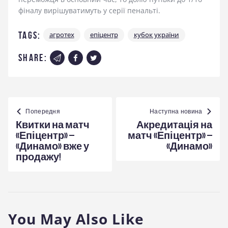
фіналу вирішуватимуть у серії пенальті.
Tags:
агротех
епіцентр
кубок україни
share:
Навігація
записів
Попередня
Наступна новина
Квитки на матч
Акредитація на
«Епіцентр» –
матч «Епіцентр» –
«Динамо» вже у
«Динамо»
продажу!
You May Also Like