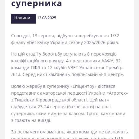
суперника
стадіоні
Новини
13.08.2025
Сьогодні, 13 серпня, відбулося жеребкування 1/32
фіналу Vbet Кубку України сезону 2025/2026 років.
На цій стадії у боротьбу вступають 8 переможців
кваліфікаційного раунду, 4 представники ААФУ, 32
команди ПФЛ та 12 клубів VBET Української Прем’єр-
Ліги. Серед них і кам’янець-подільський «Епіцентр».
Волею жеребу в супернику «Епіцентру» дістався
представник аматорської першості України «Агротех»
з Тишківки Кіровоградської області. Цей матч
відбудеться 23-24 серпня (базові дати) на полі
суперника, який нижче за класом. Тобто, кам’янчани
зіграють на виїзді.
За регламентом змагань, якщо команди не визначать
переможця в основний час, то долю путівки до 1/16