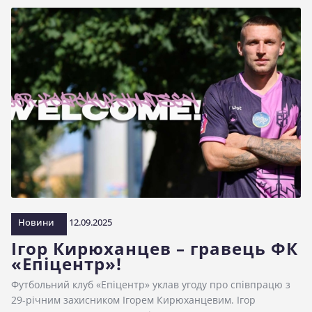
Новини
12.09.2025
Ігор Кирюханцев – гравець ФК
«Епіцентр»!
Футбольний клуб «Епіцентр» уклав угоду про співпрацю з
29-річним захисником Ігорем Кирюханцевим. Ігор