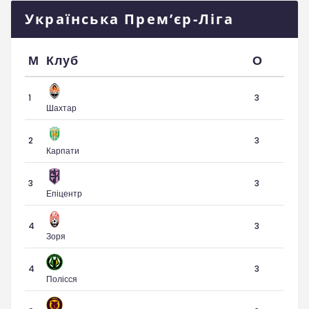
Українська Прем’єр-Ліга
М
Клуб
О
1
3
Шахтар
2
3
Карпати
3
3
Епіцентр
4
3
Зоря
4
3
Полісся