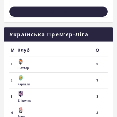
Усі Матчі
Українська Прем’єр-Ліга
М
Клуб
О
1
3
Шахтар
2
3
Карпати
3
3
Епіцентр
4
3
Зоря