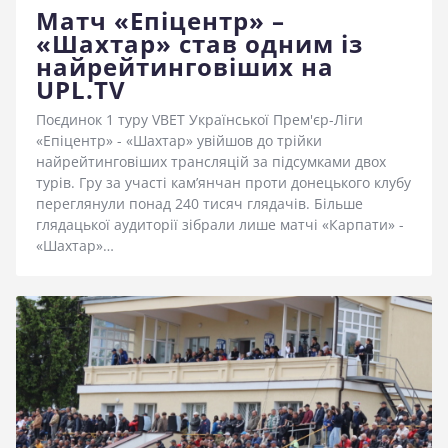
Матч «Епіцентр» –
«Шахтар» став одним із
найрейтинговіших на
UPL.TV
Поєдинок 1 туру VBET Української Прем'єр-Ліги
«Епіцентр» - «Шахтар» увійшов до трійки
найрейтинговіших трансляцій за підсумками двох
турів. Гру за участі кам’янчан проти донецького клубу
переглянули понад 240 тисяч глядачів. Більше
глядацької аудиторії зібрали лише матчі «Карпати» -
«Шахтар»…