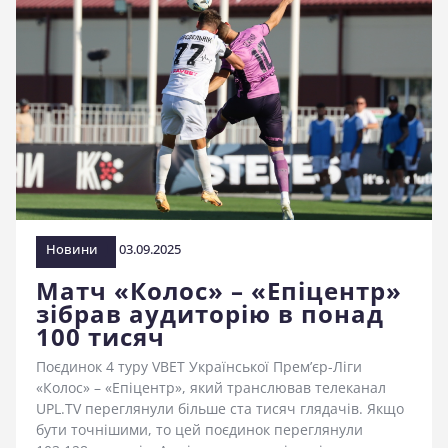
Новини
03.09.2025
Матч «Колос» – «Епіцентр»
зібрав аудиторію в понад
100 тисяч
Поєдинок 4 туру VBET Української Прем’єр-Ліги
«Колос» – «Епіцентр», який транслював телеканал
UPL.TV переглянули більше ста тисяч глядачів. Якщо
бути точнішими, то цей поєдинок переглянули