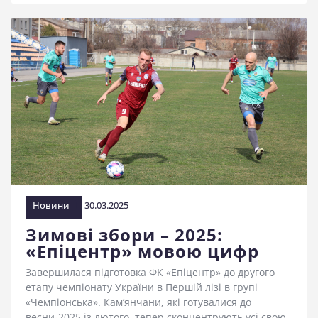
Новини
30.03.2025
Зимові збори – 2025:
«Епіцентр» мовою цифр
Завершилася підготовка ФК «Епіцентр» до другого
етапу чемпіонату України в Першій лізі в групі
«Чемпіонська». Кам’янчани, які готувалися до
весни-2025 із лютого, тепер сконцентрують усі свою