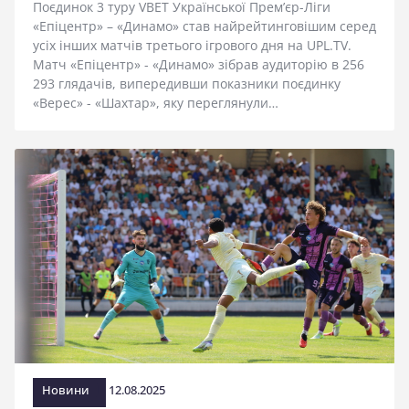
Поєдинок 3 туру VBET Української Прем’єр-Ліги
«Епіцентр» – «Динамо» став найрейтинговішим серед
усіх інших матчів третього ігрового дня на UPL.TV.
Матч «Епіцентр» - «Динамо» зібрав аудиторію в 256
293 глядачів, випередивши показники поєдинку
«Верес» - «Шахтар», яку переглянули…
Новини
12.08.2025