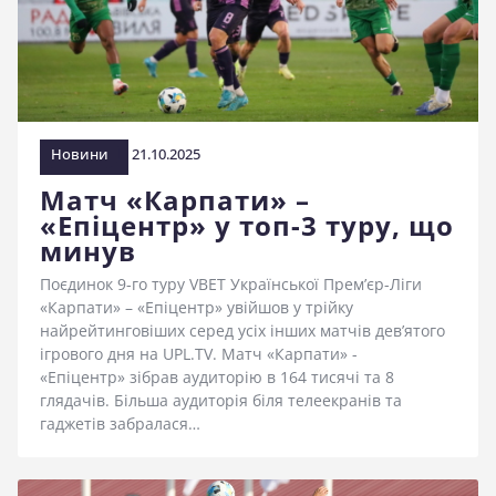
стадіоні
Новини
21.10.2025
Матч «Карпати» –
«Епіцентр» у топ-3 туру, що
минув
Поєдинок 9-го туру VBET Української Прем’єр-Ліги
«Карпати» – «Епіцентр» увійшов у трійку
найрейтинговіших серед усіх інших матчів дев’ятого
ігрового дня на UPL.TV. Матч «Карпати» -
«Епіцентр» зібрав аудиторію в 164 тисячі та 8
глядачів. Більша аудиторія біля телеекранів та
гаджетів забралася…