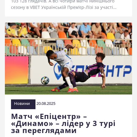
103 128 глядачів. А всі чотири матчі нинішнього
сезону в VBET Українській Прем’єр-Лізі за участі…
Новини
20.08.2025
Матч «Епіцентр» –
«Динамо» – лідер у 3 турі
за переглядами