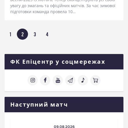
увагу до змагань та офіційних матчів. За час зимової
підготовки команда провела 10…
Пагінація
СТОРІНКА
1
СТОРІНКА
2
СТОРІНКА
3
СТОРІНКА
4
записів
ФК Епіцентр у соцмережах
Наступний матч
09.08.2026