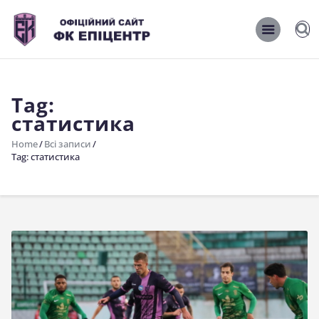
ОФІЦІЙНИЙ САЙТ ФК ЕПІЦЕНТР
ОФІЦІЙНИЙ САЙТ ФК ЕПІЦЕНТР
Tag:
Головна
статистика
Новини
Home
Всі записи
Команда
Tag: статистика
Матчі 2026/2027
Фото
Історія
Клуб
Фан-шоп
Правила поведінки на