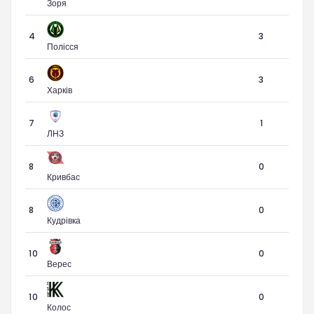
Зоря
4
3
Полісся
6
3
Харків
7
1
ЛНЗ
8
0
Кривбас
8
0
Кудрівка
10
0
Верес
10
0
Колос