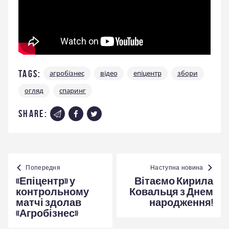
Tags:
агробізнес
відео
епіцентр
збори
огляд
спаринг
share:
Навігація
записів
Попередня
Наступна новина
«Епіцентр» у
Вітаємо Кирила
контрольному
Ковальця з Днем
матчі здолав
народження!
«Агробізнес»