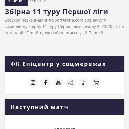
Новини
09.10.2023
Збірна 11 туру Першої ліги
Всеукраїнське видання SportArena.com визначило
символічну збірну 11 туру Першої ліги сезону 2023/2024. І в
номінації «Герой туру» найкращим в усій Першій…
ФК Епіцентр у соцмережах
Наступний матч