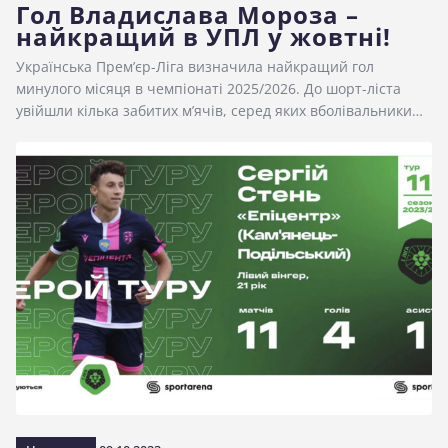
Гол Владислава Мороза –
найкращий в УПЛ у жовтні!
Українська Прем’єр-Ліга визначила найкращий гол
минулого місяця в чемпіонаті 2025/2026. До шорт-ліста
увійшли кілька забитих м’ячів, серед яких вболівальники…