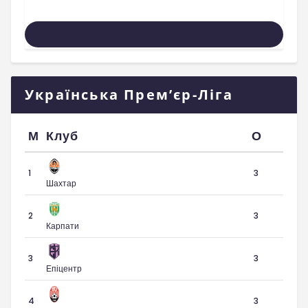
Усі Матчі
Українська Прем’єр-Ліга
М
Клуб
О
1
3
Шахтар
2
3
Карпати
3
3
Епіцентр
4
3