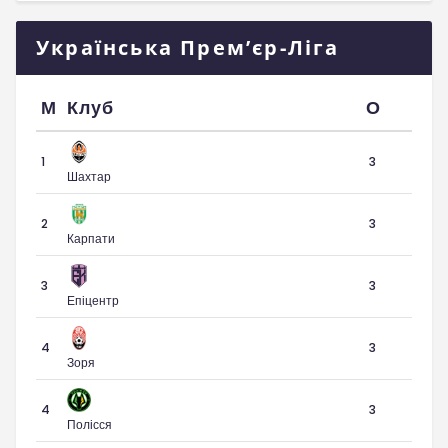
Українська Прем’єр-Ліга
М
Клуб
О
1
3
Шахтар
2
3
Карпати
3
3
Епіцентр
4
3
Зоря
4
3
Полісся