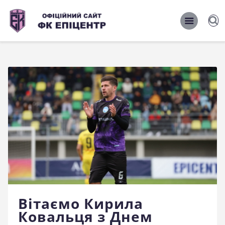
ОФІЦІЙНИЙ САЙТ ФК ЕПІЦЕНТР
ОФІЦІЙНИЙ САЙТ ФК ЕПІЦЕНТР
Головна
Новини
Команда
Матчі 2026/2027
Фото
Історія
Клуб
Вітаємо Кирила
Фан-шоп
Ковальця з Днем
Правила поведінки на