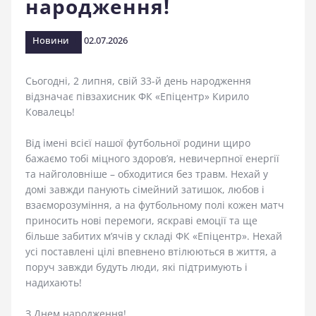
народження!
стадіоні
Новини
02.07.2026
Сьогодні, 2 липня, свій 33-й день народження
відзначає півзахисник ФК «Епіцентр» Кирило
Ковалець!
Від імені всієї нашої футбольної родини щиро
бажаємо тобі міцного здоров’я, невичерпної енергії
та найголовніше – обходитися без травм. Нехай у
домі завжди панують сімейний затишок, любов і
взаєморозуміння, а на футбольному полі кожен матч
приносить нові перемоги, яскраві емоції та ще
більше забитих м’ячів у складі ФК «Епіцентр». Нехай
усі поставлені цілі впевнено втілюються в життя, а
поруч завжди будуть люди, які підтримують і
надихають!
З Днем народження!