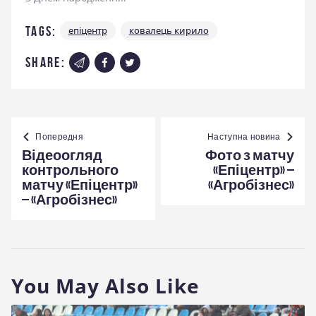
Tags:
епіцентр
ковалець кирило
share:
Навігація
записів
Попередня
Наступна новина
Відеоогляд
Фото з матчу
контрольного
«Епіцентр» –
матчу «Епіцентр»
«Агробізнес»
– «Агробізнес»
You May Also Like