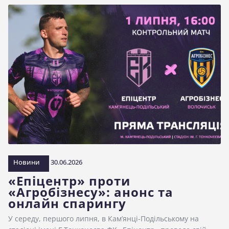
Новини
30.06.2026
«Епіцентр» проти
«Агробізнесу»: анонс та
онлайн спарингу
У середу, першого липня, в Кам’янці-Подільському на