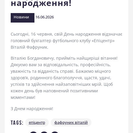
народження!
стадіоні
Новини
16.06.2026
Сьогодні, 16 червня, свій День народження відзначає
головний бухгалтер футбольного клубу «Епіцентр»
Віталій Фафруник.
Віталію Богдановичу, прийміть найщиріші вітання!
Дякуємо вам за відповідальність, професійність,
уважність та відданість справі. Бажаємо міцного
здоров’я, родинного благополуччя, щастя, удачі,
успіхів та здійснення найзаповітніших мрій. Щоб
кожен день був наповнений позитивними
моментами!
З Днем народження!
Tags:
епіцентр
фафруник віталій