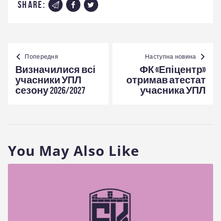
share:
Навігація
записів
Попередня
Наступна новина
Визначилися всі
ФК «Епіцентр»
учасники УПЛ
отримав атестат
сезону 2026/2027
учасника УПЛ
You May Also Like