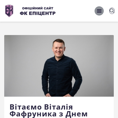
ОФІЦІЙНИЙ САЙТ ФК ЕПІЦЕНТР
ОФІЦІЙНИЙ САЙТ ФК ЕПІЦЕНТР
Головна
Новини
Команда
Матчі 2026/2027
Фото
Історія
Клуб
Вітаємо Віталія
Фан-шоп
Фафруника з Днем
Правила поведінки на