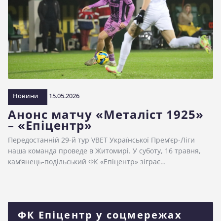
Новини
15.05.2026
Анонс матчу «Металіст 1925»
– «Епіцентр»
Передостанній 29-й тур VBET Української Прем’єр-Ліги
наша команда проведе в Житомирі. У суботу, 16 травня,
кам’янець-подільський ФК «Епіцентр» зіграє…
ФК Епіцентр у соцмережах