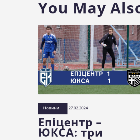
You May Also
Новини
27.02.2024
Епіцентр –
ЮКСА: три