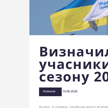
Визначил
учасник
сезону 2
Новини
10.06.2026
Вчора, 9 червня, пройшли матчі-відпові