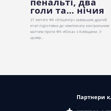
пенальті, два
голи та… нічия
27 лютого ФК «Епіцентр» завершив другий
етап підготовки до чемпіонату контрольним
матчем проти ФК «Юкса» з Київщини. У
цьому…