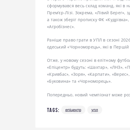
сформувався весь склад команд, які в н
Прем’єр-Лізі. Зокрема, «Лівий Берег», 
а також зберіг прописку ФК «Кудрівка»,
«Агробізнес».
Раніше право грати в УПЛ в сезоні 202
одеський «Чорноморець», які в Першій л
Отже, у новому сезоні в елітному футб
«Епіцентр» будуть: «Шахтар», «ЛНЗ», «П
«Кривбас», «Зоря», «Карпати», «Верес»,
«Буковина» та «Чорноморець».
Попередньо, новий чемпіонат може ро
Tags:
епіцентр
упл