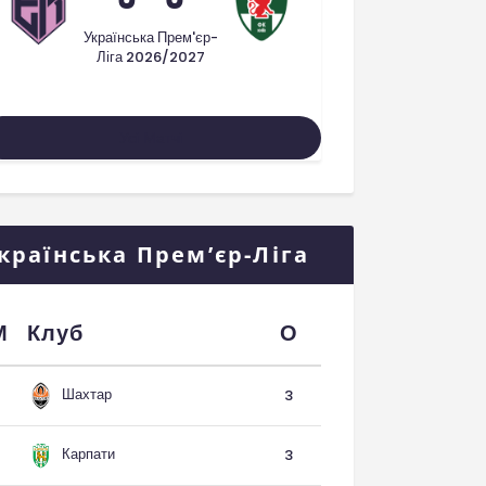
Українська Прем'єр-
Ліга 2026/2027
Усі Матчі
країнська Прем’єр-Ліга
М
Клуб
О
Шахтар
3
Карпати
3