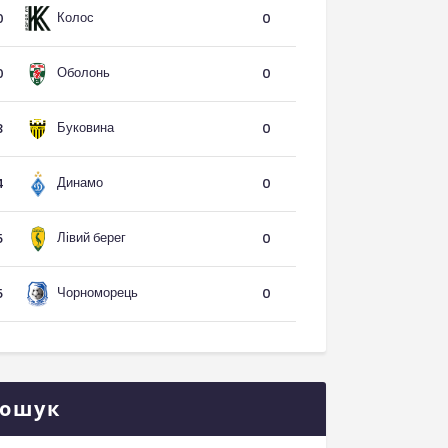
Колос
0
0
Оболонь
0
0
Буковина
3
0
Динамо
4
0
Лівий берег
5
0
Чорноморець
5
0
ошук