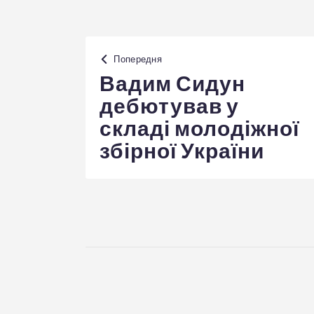
Навігація
Попередня
записів
Вадим Сидун
дебютував у
складі молодіжної
збірної України