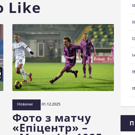
 Like
1
1
1
1
1
1
Новини
01.12.2025
Фото з матчу
П
«Епіцентр» –