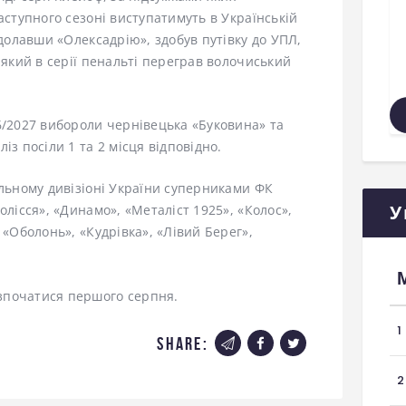
аступного сезоні виступатимуть в Українській
здолавши «Олексадрію», здобув путівку до УПЛ,
 який в серії пенальті переграв волочиський
6/2027 вибороли чернівецька «Буковина» та
із посіли 1 та 2 місця відповідно.
ольному дивізіоні України суперниками ФК
У
олісся», «Динамо», «Металіст 1925», «Колос»,
 «Оболонь», «Кудрівка», «Лівий Берег»,
зпочатися першого серпня.
1
share:
2