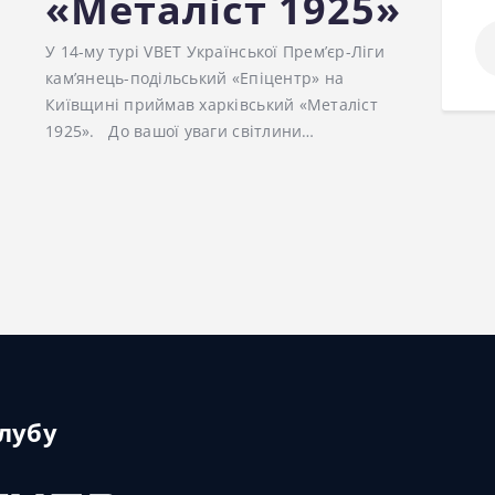
«Металіст 1925»
По
У 14-му турі VBET Української Прем’єр-Ліги
кам’янець-подільський «Епіцентр» на
Київщині приймав харківський «Металіст
1925». До вашої уваги світлини…