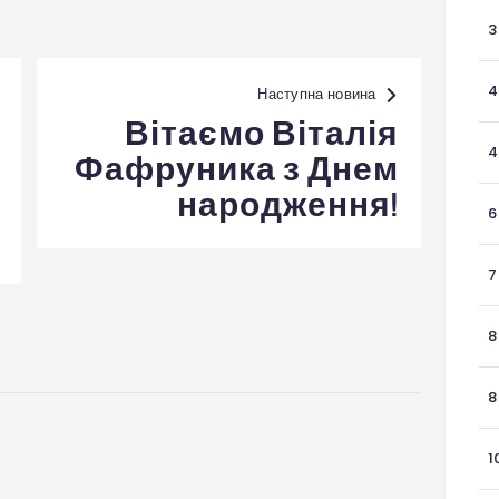
3
4
Наступна новина
Вітаємо Віталія
4
Фафруника з Днем
народження!
6
7
8
8
1