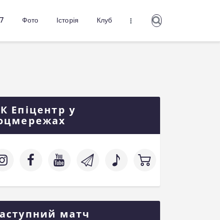
27
Фото
Історія
Клуб
К Епіцентр у
оцмережах
аступний матч