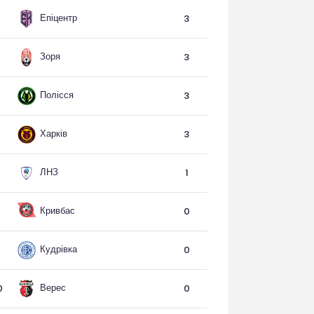
Епіцентр
3
Зоря
3
Полісся
3
Харків
3
ЛНЗ
1
Кривбас
0
Кудрівка
0
Верес
0
0