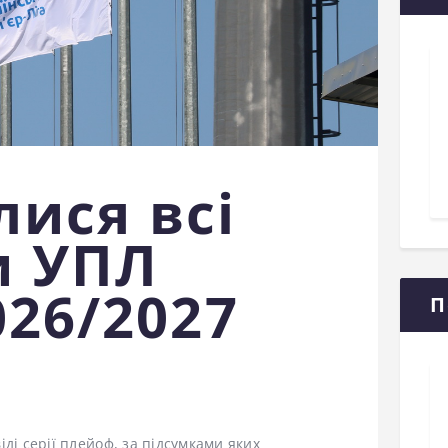
ися всі
и УПЛ
026/2027
П
ді серії плейоф, за підсумками яких