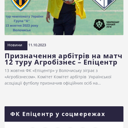
Новини
11.10.2023
Призначення арбітрів на матч
12 туру Агробізнес – Епіцентр
13 жовтня ФК «Епіцентр» у Волочиську зіграє з
«Агробізнесом». Комітет Комітет арбітрів Української
асоціації футболу призначив офіційних осіб на…
ФК Епіцентр у соцмережах