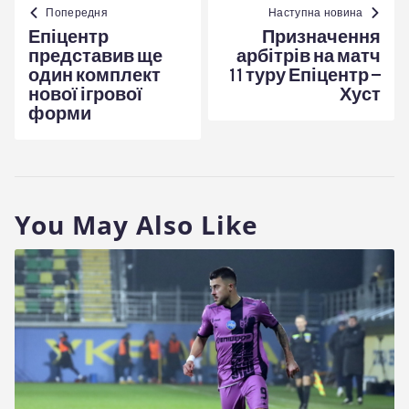
записів
Попередня
Наступна новина
Епіцентр
Призначення
представив ще
арбітрів на матч
один комплект
11 туру Епіцентр –
нової ігрової
Хуст
форми
You May Also Like