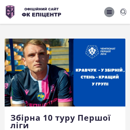
ОФІЦІЙНИЙ САЙТ ФК ЕПІЦЕНТР
ОФІЦІЙНИЙ САЙТ ФК ЕПІЦЕНТР
Головна
Новини
Команда
Матчі 2026/2027
Фото
Історія
Клуб
Збірна 10 туру Першої
Фан-шоп
ліги
Правила поведінки на