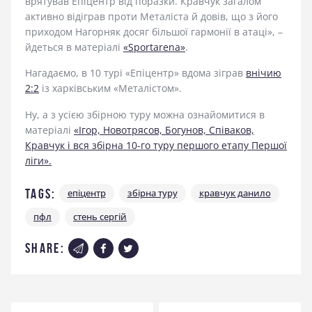
врятував Епіцентр від поразки. Кравчук загалом
активно відіграв проти Металіста й довів, що з його
приходом Нагорняк досяг більшої гармонії в атаці», –
йдеться в матеріалі
«Sportarena»
.
Нагадаємо, в 10 турі «Епіцентр» вдома зіграв
внічию
2:2
із харківським «Металістом».
Ну, а з усією збірною туру можна ознайомитися в
матеріалі
«Ігор, Новотрясов, Богунов, Співаков,
Кравчук і вся збірна 10-го туру першого етапу Першої
ліги».
Tags:
епіцентр
збірна туру
кравчук данило
пфл
стень сергій
share:
Навігація