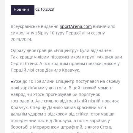
стадіоні
Новини
02.10.2023
Всеукраїнське видання
SportArena.com
визначило
символічну збірну 10 туру Першої ліги сезону
2023/2024.
Одразу двоє гравців «Епіцентру» були відзначені.
Так, кращим лівим півзахисником у групі «А» визнали
Сергія Стеня. А ось кращим правим півзахисником у
Першій лізі став Данило Кравчук.
«
Уже до 10-ї хвилини Епіцентр поступався на своєму
полі харків’янам у два голи. В цей важкий момент
навряд чи хтось прогнозував би порятунок
господарів. Але сильно відіграв їхній пізній новачок
Кравчук. Спершу Данило забив красивий м’яч
дальнім ударом з відскоком від стійки, отримавши
поперечний пас від Ліповуза, а потім заробив у
боротьбі з Мораренком штрафний, з якого Стень