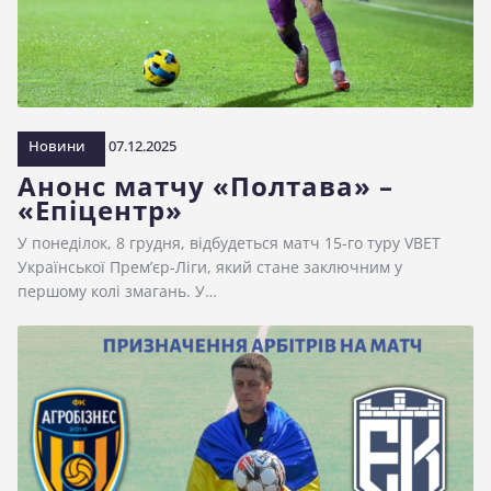
Новини
07.12.2025
Анонс матчу «Полтава» –
«Епіцентр»
У понеділок, 8 грудня, відбудеться матч 15-го туру VBET
Української Прем’єр-Ліги, який стане заключним у
першому колі змагань. У…