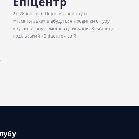
Епіцентр
27-28 квітня в Першій лізі в групі
«Чемпіонська» відбудуться поєдинки 6 туру
другого етапу чемпіонату України. Кам’янець-
подільський «Епіцентр» свій…
…