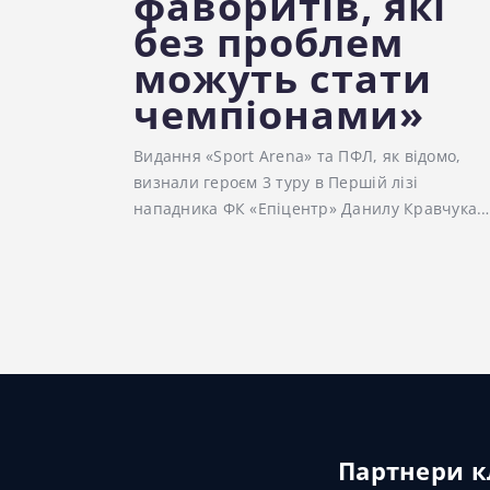
фаворитів, які
без проблем
можуть стати
чемпіонами»
Видання «Sport Arena» та ПФЛ, як відомо,
визнали героєм 3 туру в Першій лізі
нападника ФК «Епіцентр» Данилу Кравчука.