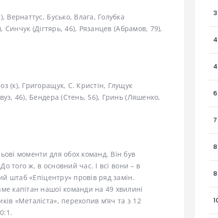
3
, Вернаттус, Бусько, Влага, Голубка
, Синчук (Дігтярь, 46), Рязанцев (Абрамов, 79),
4
4
з (к), Григоращук, С. Кристін, Глущук
6
уз, 46), Бендера (Стень, 56), Гринь (Ляшенко,
7
8
ьові моменти для обох команд. Він був
До того ж, в основний час. І всі вони – в
8
кий штаб «Епіцентру» провів ряд замін.
ме капітан нашої команди на 49 хвилині
1
ків «Металіста», перехопив м’яч та з 12
0:1.