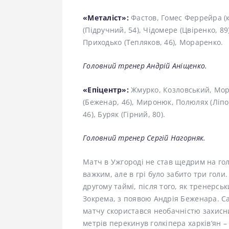
«Металіст»:
Фастов, Гомес Феррейра (к)
(Підручний, 54), Чідомере (Цвіренко, 89)
Приходько (Тепляков, 46), Мораренко.
Головний тренер Андрій Аніщенко.
«Епіцентр»:
Жмурко, Козловський, Моро
(Беженар, 46), Миронюк, Полюлях (Ліпов
46), Буряк (Гірний, 80).
Головний тренер Сергій Нагорняк.
Матч в Ужгороді не став щедрим на гол
важким, але в грі було забито три голи. 
другому таймі, після того, як тренерсь
Зокрема, з появою Андрія Беженара. Са
матчу скористався необачністю захисни
метрів перекинув голкіпера харків’ян – 