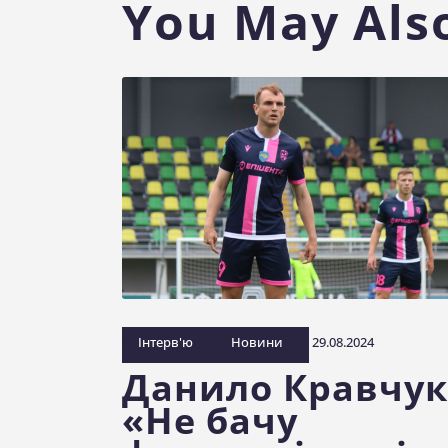
You May Also
Інтерв'ю
Новини
29.08.2024
Данило Кравчук
«Не бачу