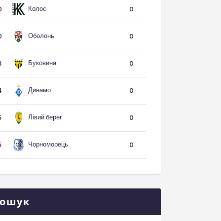
Колос
0
0
Оболонь
0
0
Буковина
3
0
Динамо
4
0
Лівий берег
5
0
Чорноморець
5
0
ошук