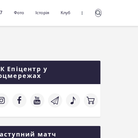
27
Фото
Історія
Клуб
К Епіцентр у
оцмережах
аступний матч