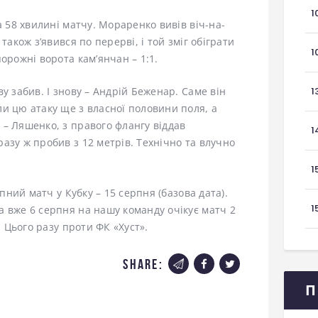
1
а 58 хвилині матчу. Мораренко вивів віч-на-
також з’явився по перерві, і той зміг обіграти
1
орожні ворота кам’янчан – 1:1.
у забив. І знову – Андрій Беженар. Саме він
1
и цю атаку ще з власної половини поля, а
– Ляшенко, з правого флангу віддав
1
азу ж пробив з 12 метрів. Технічно та влучно
1
упний матч у Кубку – 15 серпня (базова дата).
1
 вже 6 серпня на нашу команду очікує матч 2
. Цього разу проти ФК «Хуст».
share:
П