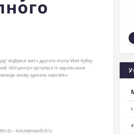
пного
ард” відбувся матч другого етапу Vbet Кубку
ий «Епіцентр» зустрівся із харківським
У
манда знову здолала харків’ян.
1
2
90+2) – Козловський (51).