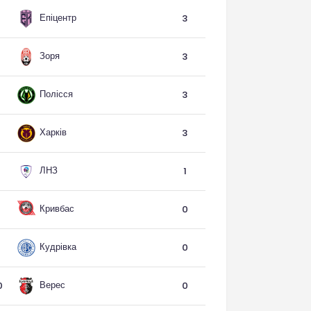
Епіцентр
3
Зоря
3
Полісся
3
Харків
3
ЛНЗ
1
Кривбас
0
Кудрівка
0
Верес
0
0