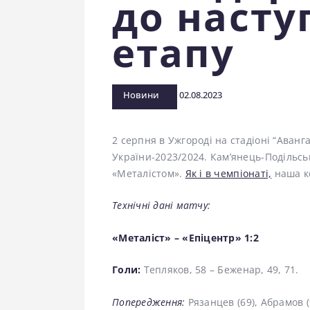
до насту
етапу
Новини
02.08.2023
2 серпня в Ужгороді на стадіоні “Аванг
України-2023/2024. Кам’янець-Подільськ
«Металістом».
Як і в чемпіонаті,
наша ко
Технічні дані матчу:
«Металіст» – «Епіцентр» 1:2
Голи:
Тепляков, 58 – Беженар, 49, 71.
Попередження:
Рязанцев (69), Абрамов (