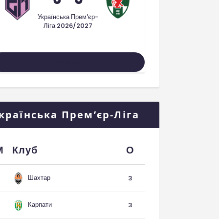
Українська Прем'єр-
Ліга 2026/2027
Усі Матчі
країнська Прем’єр-Ліга
М
Клуб
О
Шахтар
3
Карпати
3