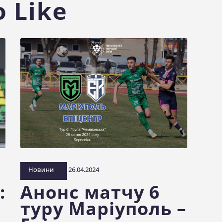
 Like
Новини
26.04.2024
:
Анонс матчу 6
туру Маріуполь –