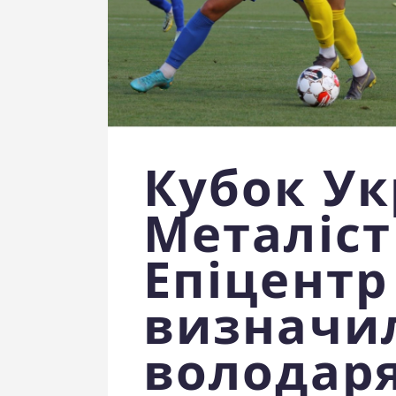
Кубок Ук
Металіст
Епіцентр
визначи
володаря