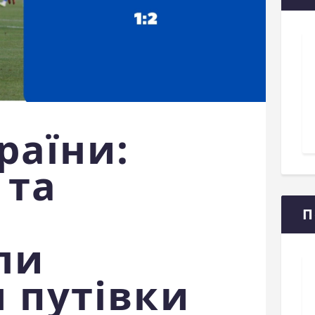
раїни:
 та
П
ли
 путівки