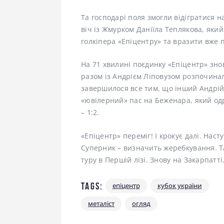
Та господарі поля змогли відігратися н
віч із Жмурком Даніїла Теплякова, який 
голкіпера «Епіцентру» та вразити вже п
На 71 хвилині поєдинку «Епіцентр» знов
разом із Андрієм Ліповузом розпочинал
завершилося все тим, що інший Андрій 
«ювілерний» пас на Беженара, який одр
– 1:2.
«Епіцентр» переміг! І крокує далі. Наст
Суперник – визначить жеребкування. Та
туру в Першій лізі. Знову на Закарпатті
Tags:
епіцентр
кубок україни
металіст
огляд