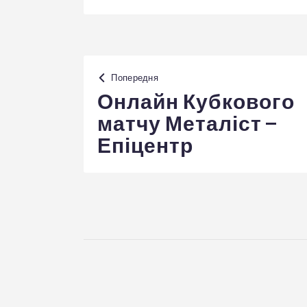
Навігація
Попередня
записів
Онлайн Кубкового
матчу Металіст –
Епіцентр