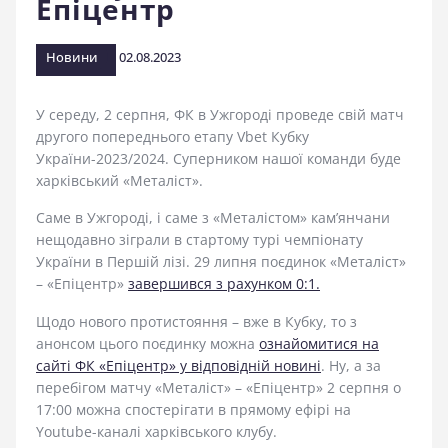
Епіцентр
стадіоні
Новини
02.08.2023
У середу, 2 серпня, ФК в Ужгороді проведе свій матч
другого попереднього етапу Vbet Кубку
України-2023/2024. Суперником нашої команди буде
харківський «Металіст».
Саме в Ужгороді, і саме з «Металістом» кам’янчани
нещодавно зіграли в стартому турі чемпіонату
України в Першій лізі. 29 липня поєдинок «Металіст»
– «Епіцентр»
завершився з рахунком 0:1.
Щодо нового протистояння – вже в Кубку, то з
анонсом цього поєдинку можна
ознайомитися на
сайті ФК «Епіцентр» у відповідній новині
. Ну, а за
перебігом матчу «Металіст» – «Епіцентр» 2 серпня о
17:00 можна спостерігати в прямому ефірі на
Youtube-каналі харківського клубу.