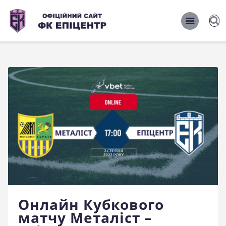
ОФІЦІЙНИЙ САЙТ ФК ЕПІЦЕНТР
ОФІЦІЙНИЙ САЙТ ФК ЕПІЦЕНТР
Головна
Новини
Команда
Матчі 2026/2027
Фото
Історія
Клуб
Онлайн Кубкового
Фан-шоп
матчу Металіст –
Правила поведінки на