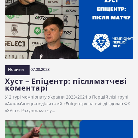
Новини
07.08.2023
Хуст – Епіцентр: післяматчеві
коментарі
У 2 турі чемпіонату України 2023/2024 в Першій лізі групі
«А» кам’янець-подільський «Епіцентр» на виїзді здолав ФК
«ХУст». Рахунок матчу…