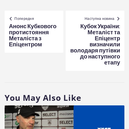
Навігація
записів
Попередня
Наступна новина
Анонс Кубкового
Кубок України:
протистояння
Металіст та
Металіста з
Епіцентр
Епіцентром
визначили
володаря путівки
до наступного
етапу
You May Also Like