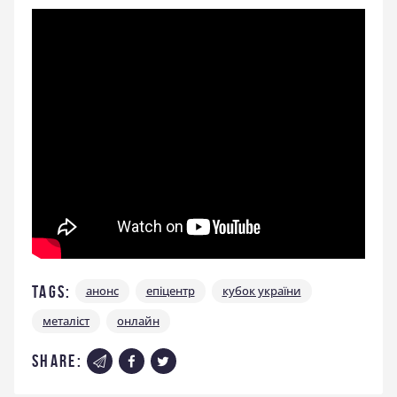
Tags:
анонс
епіцентр
кубок україни
металіст
онлайн
share: