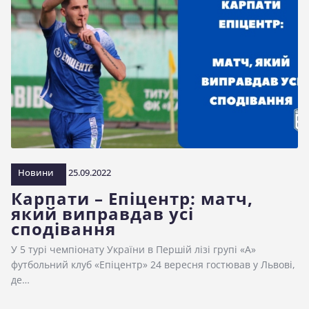
Новини
25.09.2022
Карпати – Епіцентр: матч,
який виправдав усі
сподівання
У 5 турі чемпіонату України в Першій лізі групі «А»
футбольний клуб «Епіцентр» 24 вересня гостював у Львові,
де…